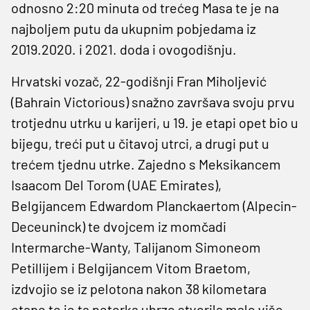
odnosno 2:20 minuta od trećeg Masa te je na
najboljem putu da ukupnim pobjedama iz
2019.2020. i 2021. doda i ovogodišnju.
Hrvatski vozač, 22-godišnji Fran Miholjević
(Bahrain Victorious) snažno završava svoju prvu
trotjednu utrku u karijeri, u 19. je etapi opet bio u
bijegu, treći put u čitavoj utrci, a drugi put u
trećem tjednu utrke. Zajedno s Meksikancem
Isaacom Del Torom (UAE Emirates),
Belgijancem Edwardom Planckaertom (Alpecin-
Deceuninck) te dvojcem iz momčadi
Intermarche-Wanty, Talijanom Simoneom
Petillijem i Belgijancem Vitom Braetom,
izdvojio se iz pelotona nakon 38 kilometara
etape te je ta petorka ubrzo stvorila malo više