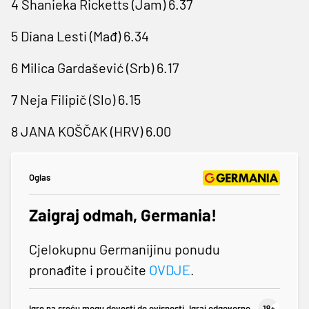
4 Shanieka Ricketts (Jam) 6.37
5 Diana Lesti (Mađ) 6.34
6 Milica Gardašević (Srb) 6.17
7 Neja Filipič (Slo) 6.15
8 JANA KOŠČAK (HRV) 6.00
Oglas
Zaigraj odmah, Germania!
Cjelokupnu Germanijinu ponudu
pronađite i proučite
OVDJE
.
Igre na sreću mogu dovesti do ovisnosti. Igraj odgovorno.