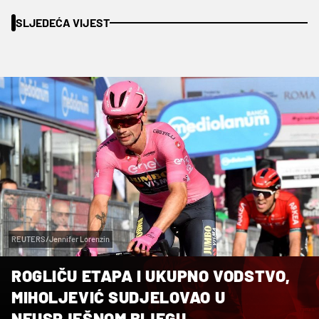
SLJEDEĆA VIJEST
REUTERS/Jennifer Lorenzin
ROGLIČU ETAPA I UKUPNO VODSTVO,
MIHOLJEVIĆ SUDJELOVAO U
NEUSPJEŠNOM BIJEGU