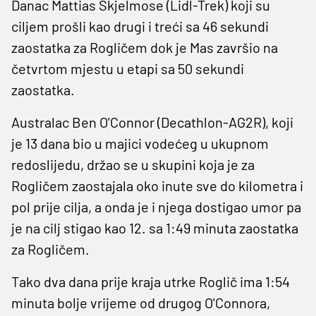
Danac Mattias Skjelmose (Lidl-Trek) koji su
ciljem prošli kao drugi i treći sa 46 sekundi
zaostatka za Rogličem dok je Mas završio na
četvrtom mjestu u etapi sa 50 sekundi
zaostatka.
Australac Ben O'Connor (Decathlon-AG2R), koji
je 13 dana bio u majici vodećeg u ukupnom
redoslijedu, držao se u skupini koja je za
Rogličem zaostajala oko inute sve do kilometra i
pol prije cilja, a onda je i njega dostigao umor pa
je na cilj stigao kao 12. sa 1:49 minuta zaostatka
za Rogličem.
Tako dva dana prije kraja utrke Roglič ima 1:54
minuta bolje vrijeme od drugog O'Connora,