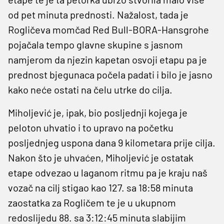
od pet minuta prednosti. Nažalost, tada je
Rogličeva momčad Red Bull-BORA-Hansgrohe
pojačala tempo glavne skupine s jasnom
namjerom da njezin kapetan osvoji etapu pa je
prednost bjegunaca počela padati i bilo je jasno
kako neće ostati na čelu utrke do cilja.
Miholjević je, ipak, bio posljednji kojega je
peloton uhvatio i to upravo na početku
posljednjeg uspona dana 9 kilometara prije cilja.
Nakon što je uhvaćen, Miholjević je ostatak
etape odvezao u laganom ritmu pa je kraju naš
vozač na cilj stigao kao 127. sa 18:58 minuta
zaostatka za Rogličem te je u ukupnom
redoslijedu 88. sa 3:12:45 minuta slabijim