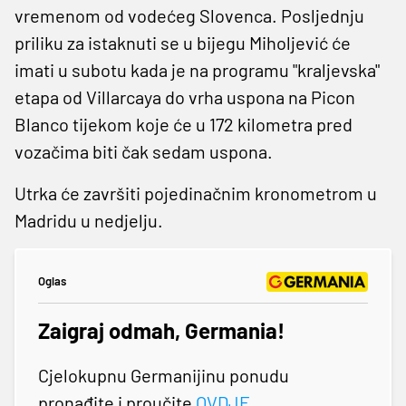
vremenom od vodećeg Slovenca. Posljednju
priliku za istaknuti se u bijegu Miholjević će
imati u subotu kada je na programu "kraljevska"
etapa od Villarcaya do vrha uspona na Picon
Blanco tijekom koje će u 172 kilometra pred
vozačima biti čak sedam uspona.
Utrka će završiti pojedinačnim kronometrom u
Madridu u nedjelju.
Oglas
Zaigraj odmah, Germania!
Cjelokupnu Germanijinu ponudu
pronađite i proučite
OVDJE
.