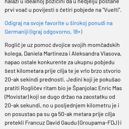
nalazi u idealnoj pozicini da u nedjelju postane
prvi voač u povijesti s četiri pobjede na "Vuelti".
Odigraj na svoje favorite u širokoj ponudi na
Germaniji (Igraj odgovorno, 18+)
Roglič je uz pomoć dvojice svojih momčadskih
kolega, Daniela Martineza i Aleksandra Vlasova,
napao ostale konkurente za ukupnu pobjedu
šest kilometara prije cilja te je vrlo brzo stvorio
20-ak sekindi prednosti. Jedini koji je pokušao
pratiti Rogličev ritam bio je Španjolac Enric Mas
(Movistar) koji se dugo držao na zaostatku od
20-ak sekundi, no u posljednjem kilometru je i
on posustao pa su ga 50-ak metara prije cilja
pretekli Francuz David Gaudu (Groupama-FDJ) i