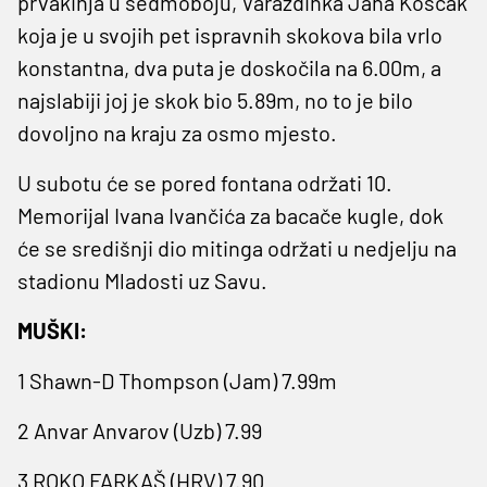
prvakinja u sedmoboju, Varaždinka Jana Koščak
koja je u svojih pet ispravnih skokova bila vrlo
konstantna, dva puta je doskočila na 6.00m, a
najslabiji joj je skok bio 5.89m, no to je bilo
dovoljno na kraju za osmo mjesto.
U subotu će se pored fontana održati 10.
Memorijal Ivana Ivančića za bacače kugle, dok
će se središnji dio mitinga održati u nedjelju na
stadionu Mladosti uz Savu.
MUŠKI:
1 Shawn-D Thompson (Jam) 7.99m
2 Anvar Anvarov (Uzb) 7.99
3 ROKO FARKAŠ (HRV) 7.90