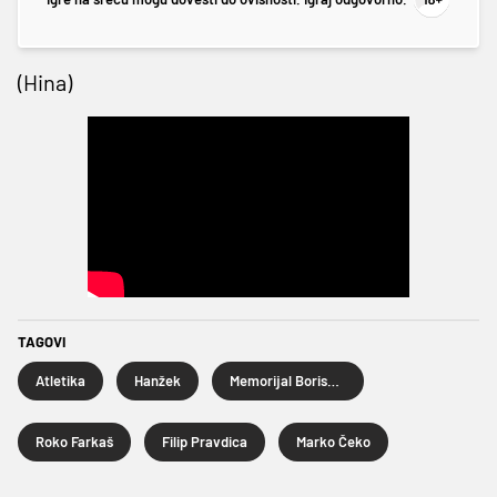
(Hina)
TAGOVI
Atletika
Hanžek
Memorijal Borisa Hanžekovića
Roko Farkaš
Filip Pravdica
Marko Čeko