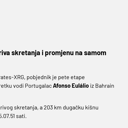
kriva skretanja i promjenu na samom
rates-XRG, pobjednik je pete etape
oretku vodi Portugalac
Afonso Eulálio
iz Bahrain
krivog skretanja, a 203 km dugačku kišnu
.07.51 sati.