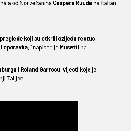
 finala od Norvežanina
Caspera Ruuda
na Italian
.
eglede koji su otkrili ozljedu rectus
 i oporavka,”
napisao je
Musetti
na
urgu i Roland Garrosu, vijesti koje je
ji Talijan.