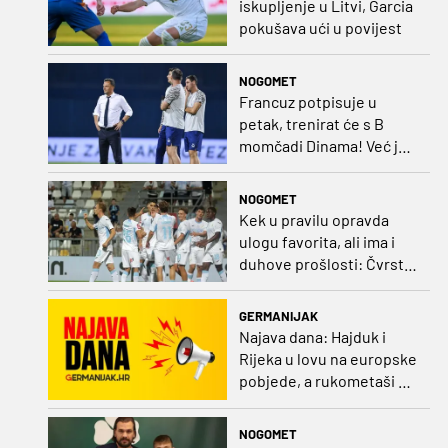
iskupljenje u Litvi, Garcia
pokušava ući u povijest
NOGOMET
Francuz potpisuje u
petak, trenirat će s B
momčadi Dinama! Već je
dobio i nadimak
NOGOMET
Kek u pravilu opravda
ulogu favorita, ali ima i
duhove prošlosti: Čvrsta
Rijeka može na Rujevici
napraviti velik posao
GERMANIJAK
Najava dana: Hajduk i
Rijeka u lovu na europske
pobjede, a rukometaši na
polufinale Eura
NOGOMET