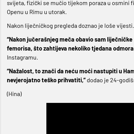
svijeta, fizički se mučio tijekom poraza u osmini
Openu u Rimu u utorak.
Nakon liječničkog pregleda doznao je loše vijesti
“Nakon jučerašnjeg meča obavio sam liječničke pr
femorisa, što zahtijeva nekoliko tjedana odmora
Instagramu.
“Nažalost, to znači da neću moći nastupiti u Hamb
nevjerojatno teško prihvatiti,”
dodao je 24-godišn
(Hina)