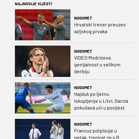
NAJNOVIJE VIJESTI
NOGOMET
Hrvatski trener preuzeo
azijskog prvaka
NOGOMET
VIDEO Modrićeva
genijalnost u velikom
derbiju
NOGOMET
Hajduk po ljetno
iskupljenje u Litvi, Garcia
pokušava ući u povijest
NOGOMET
Francuz potpisuje u
petak, trenirat će s B