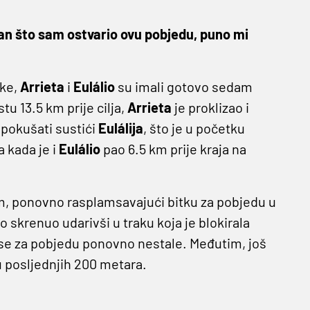
an što sam ostvario ovu pobjedu, puno mi
ike,
Arrieta
i
Eulálio
su imali gotovo sedam
 13.5 km prije cilja,
Arrieta
je proklizao i
 pokušati sustići
Eulálija
, što je u početku
 kada je i
Eulálio
pao 6.5 km prije kraja na
m, ponovno rasplamsavajući bitku za pobjedu u
vo skrenuo udarivši u traku koja je blokirala
nse za pobjedu ponovno nestale. Međutim, još
 posljednjih 200 metara.