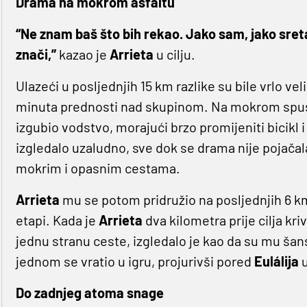
Drama na mokrom asfaltu
“Ne znam baš što bih rekao. Jako sam, jako sret
znači,”
kazao je
Arrieta
u cilju.
Ulazeći u posljednjih 15 km razlike su bile vrlo vel
minuta prednosti nad skupinom. Na mokrom spustu
izgubio vodstvo, morajući brzo promijeniti bicikl i
izgledalo uzaludno, sve dok se drama nije pojačala
mokrim i opasnim cestama.
Arrieta
mu se potom pridružio na posljednjih 6 k
etapi. Kada je
Arrieta
dva kilometra prije cilja kri
jednu stranu ceste, izgledalo je kao da su mu ša
jednom se vratio u igru, projurivši pored
Eulálija
u
Do zadnjeg atoma snage