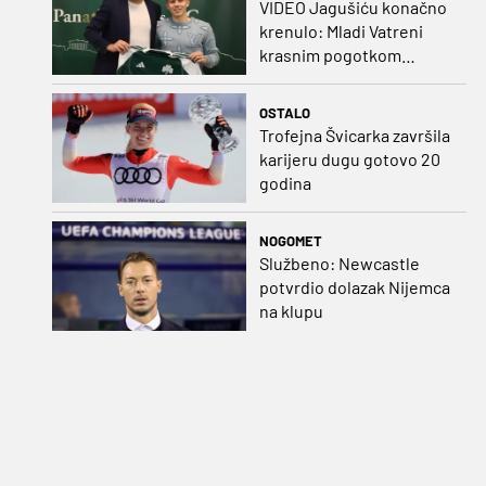
VIDEO Jagušiću konačno
krenulo: Mladi Vatreni
krasnim pogotkom
potvrdio sjajnu formu
OSTALO
Trofejna Švicarka završila
karijeru dugu gotovo 20
godina
NOGOMET
Službeno: Newcastle
potvrdio dolazak Nijemca
na klupu