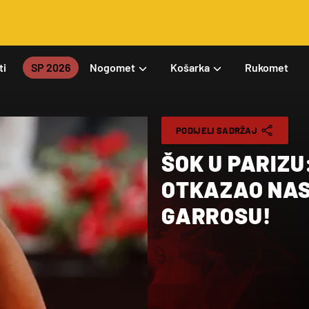
ti
SP 2026
Nogomet
Košarka
Rukomet
PODIJELI SADRŽAJ
ŠOK U PARIZU
OTKAZAO NAS
GARROSU!