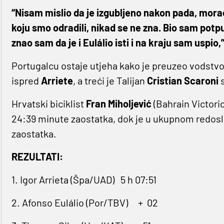
“Nisam mislio da je izgubljeno nakon pada, mor
koju smo odradili, nikad se ne zna. Bio sam potp
znao sam da je i Eulálio isti i na kraju sam uspio,
Portugalcu ostaje utjeha kako je preuzeo vodstv
ispred
Arriete
, a treći je Talijan
Cristian Scaroni
s
Hrvatski biciklist
Fran Miholjević
(Bahrain Victorio
24:39 minute zaostatka, dok je u ukupnom redoslij
zaostatka.
REZULTATI:
1. Igor Arrieta (Špa/UAD)
5 h 07:51
2. Afonso Eulálio (Por/TBV)
+
02