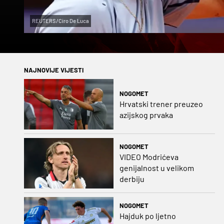
REUTERS/Ciro De Luca
NAJNOVIJE VIJESTI
NOGOMET
Hrvatski trener preuzeo
azijskog prvaka
NOGOMET
VIDEO Modrićeva
genijalnost u velikom
derbiju
NOGOMET
Hajduk po ljetno