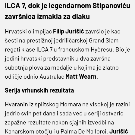
ILCA 7, dok je legendarnom Stipanoviću
završnica izmakla za dlaku
Hrvatski olimpijac
Filip Jurišić
završio je kao
šesti na prestižnoj jedriličarskoj Grand Slam
regati klase ILCA 7 u francuskom Hyèresu. Bio je
jedini
hrvatski
predstavnik u dva završna
subotnja plova za medalje u kojima je zlatno
odličje odnio Australac
Matt Wearn
.
Serija vrhunskih rezultata
Hvaranin iz splitskog Mornara na visokoj je razini
jedrio svih pet dana i sada već u seriji ostvario
zapažne rezultate nakon sjajnih izvedbi na
Kanarskom otočju i u Palma De Mallorci.
Jurišić