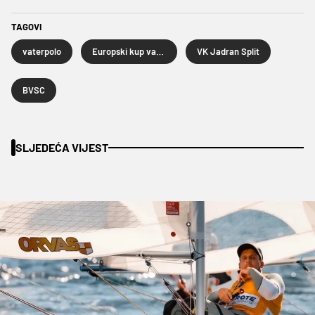
TAGOVI
vaterpolo
Europski kup vaterpolo
VK Jadran Split
BVSC
SLJEDEĆA VIJEST