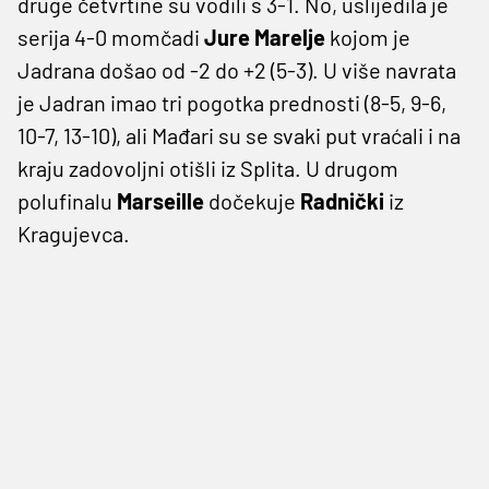
druge četvrtine su vodili s 3-1. No, uslijedila je
serija 4-0 momčadi
Jure Marelje
kojom je
Jadrana došao od -2 do +2 (5-3). U više navrata
je Jadran imao tri pogotka prednosti (8-5, 9-6,
10-7, 13-10), ali Mađari su se svaki put vraćali i na
kraju zadovoljni otišli iz Splita. U drugom
polufinalu
Marseille
dočekuje
Radnički
iz
Kragujevca.