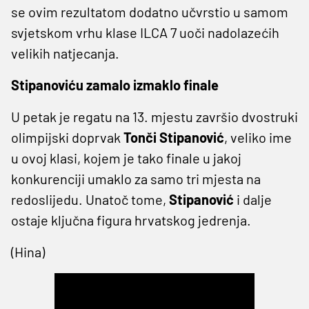
se ovim rezultatom dodatno učvrstio u samom
svjetskom vrhu klase ILCA 7 uoči nadolazećih
velikih natjecanja.
Stipanoviću zamalo izmaklo finale
U petak je regatu na 13. mjestu završio dvostruki
olimpijski doprvak
Tonči Stipanović
, veliko ime
u ovoj klasi, kojem je tako finale u jakoj
konkurenciji umaklo za samo tri mjesta na
redoslijedu. Unatoč tome,
Stipanović
i dalje
ostaje ključna figura
hrvatskog
jedrenja.
(Hina)