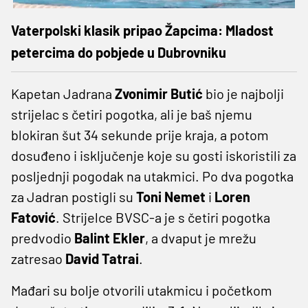
Vaterpolski klasik pripao Žapcima: Mladost
petercima do pobjede u Dubrovniku
Kapetan Jadrana
Zvonimir Butić
bio je najbolji
strijelac s četiri pogotka, ali je baš njemu
blokiran šut 34 sekunde prije kraja, a potom
dosuđeno i isključenje koje su gosti iskoristili za
posljednji pogodak na utakmici. Po dva pogotka
za Jadran postigli su
Toni Nemet
i
Loren
Fatović
. Strijelce BVSC-a je s četiri pogotka
predvodio
Balint Ekler
, a dvaput je mrežu
zatresao
David Tatrai
.
Mađari su bolje otvorili utakmicu i početkom