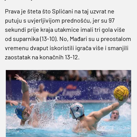
Prava je šteta što Splićani na taj uzvrat ne
putuju s uvjerljivijom prednošću, jer su 97
sekundi prije kraja utakmice imali tri gola više
od suparnika (13-10). No, Mađari su u preostalom
vremenu dvaput iskoristili igrača više i smanjili
zaostatak na konačnih 13-12.