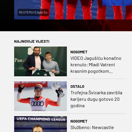
REUTERS/Edgar Su
NAJNOVIJE VIJESTI
NOGOMET
VIDEO Jagušiću konačno
krenulo: Mladi Vatreni
krasnim pogotkom
potvrdio sjajnu formu
OSTALO
Trofejna Švicarka završila
karijeru dugu gotovo 20
godina
NOGOMET
Službeno: Newcastle