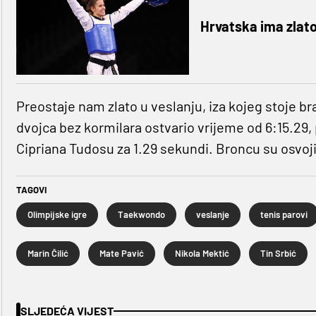
Hrvatska ima zlato,
Preostaje nam zlato u veslanju, iza kojeg stoje b
dvojca bez kormilara ostvario vrijeme od 6:15.29
Cipriana Tudosu za 1.29 sekundi. Broncu su osvoji
TAGOVI
Olimpijske igre
Taekwondo
veslanje
tenis parovi
Marin Čilić
Mate Pavić
Nikola Mektić
Tin Srbić
SLJEDEĆA VIJEST