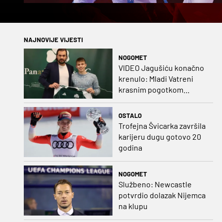
NAJNOVIJE VIJESTI
NOGOMET
VIDEO Jagušiću konačno
krenulo: Mladi Vatreni
krasnim pogotkom
potvrdio sjajnu formu
OSTALO
Trofejna Švicarka završila
karijeru dugu gotovo 20
godina
NOGOMET
Službeno: Newcastle
potvrdio dolazak Nijemca
na klupu