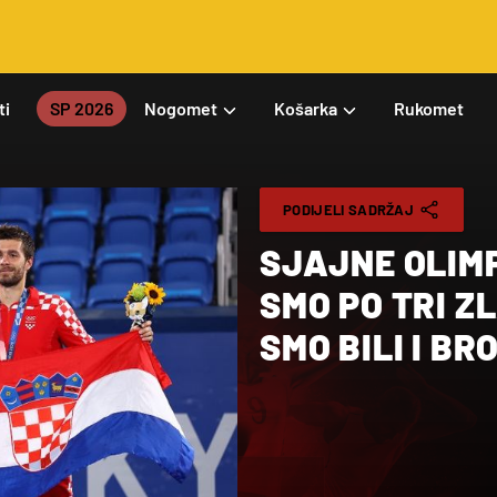
ti
SP 2026
Nogomet
Košarka
Rukomet
PODIJELI SADRŽAJ
SJAJNE OLIMP
SMO PO TRI Z
SMO BILI I B