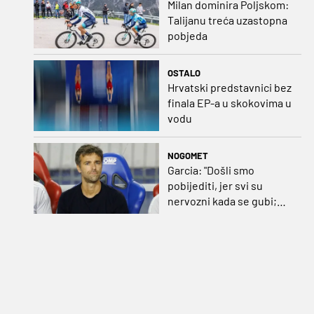
Milan dominira Poljskom:
Talijanu treća uzastopna
pobjeda
OSTALO
Hrvatski predstavnici bez
finala EP-a u skokovima u
vodu
NOGOMET
Garcia: "Došli smo
pobijediti, jer svi su
nervozni kada se gubi;
Pukštas: "Moja emotivna
utakmica pred djedom i
bakom"