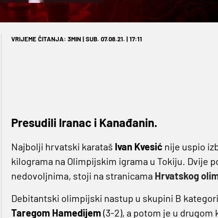
VRIJEME ČITANJA: 3MIN | SUB. 07.08.21. | 17:11
Presudili Iranac i Kanađanin.
Najbolji hrvatski karataš
Ivan Kvesić
nije uspio iz
kilograma na Olimpijskim igrama u Tokiju. Dvije p
nedovoljnima, stoji na stranicama
Hrvatskog oli
Debitantski olimpijski nastup u skupini B katego
Taregom Hamedijem
(3-2), a potom je u drugom 