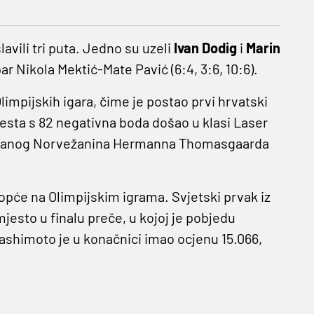
avili tri puta. Jedno su uzeli
Ivan Dodig
i
Marin
par Nikola Mektić-Mate Pavić (6:4, 3:6, 10:6).
limpijskih igara, čime je postao prvi hrvatski
mjesta s 82 negativna boda došao u klasi Laser
ončanog Norvežanina Hermanna Thomasgaarda
.
uopće na Olimpijskim igrama. Svjetski prvak iz
mjesto u finalu preče, u kojoj je pobjedu
ashimoto je u konačnici imao ocjenu 15.066,