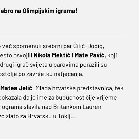
srebro na Olimpijskim igrama!
 već spomenuli srebrni par Čilić-Dodig,
sto osvojili
Nikola Mektić
i
Mate Pavić
, koji
i drugi igrač svijeta u parovima porazili su
ostolje po završetku natjecanja.
a
Matea Jelić
. Mlada hrvatska predstavnica, tek
 pokazala da je ime za budućnost čije vrijeme
 kilograma slavila nad Britankom Lauren
vo zlato za Hrvatsku u Tokiju.