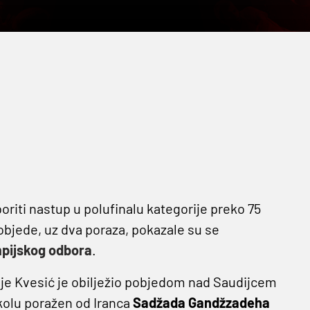
boriti nastup u polufinalu kategorije preko 75
objede, uz dva poraza, pokazale su se
mpijskog odbora
.
rije Kvesić je obilježio pobjedom nad Saudijcem
kolu poražen od Iranca
Sadžada Gandžzadeha