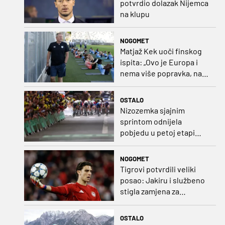
potvrdio dolazak Nijemca
na klupu
NOGOMET
Matjaž Kek uoči finskog
ispita: „Ovo je Europa i
nema više popravka, na
Rujevici se nešto pita i
Rijeku!“
OSTALO
Nizozemka sjajnim
sprintom odnijela
pobjedu u petoj etapi
Toura
NOGOMET
Tigrovi potvrdili veliki
posao: Jakiru i službeno
stigla zamjena za
Pandura
OSTALO