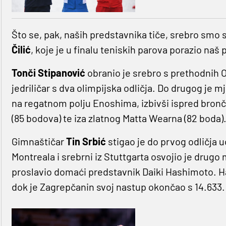
Što se, pak, naših predstavnika tiče, srebro smo sl
Čilić
, koje je u finalu teniskih parova porazio naš 
Tonči Stipanović
obranio je srebro s prethodnih O
jedriličar s dva olimpijska odličja. Do drugog je 
na regatnom polju Enoshima, izbivši ispred br
(85 bodova) te iza zlatnog Matta Wearna (82 boda)
Gimnaštičar
Tin Srbić
stigao je do prvog odličja 
Montreala i srebrni iz Stuttgarta osvojio je drugo 
proslavio domaći predstavnik Daiki Hashimoto. H
dok je Zagrepčanin svoj nastup okončao s 14.633.