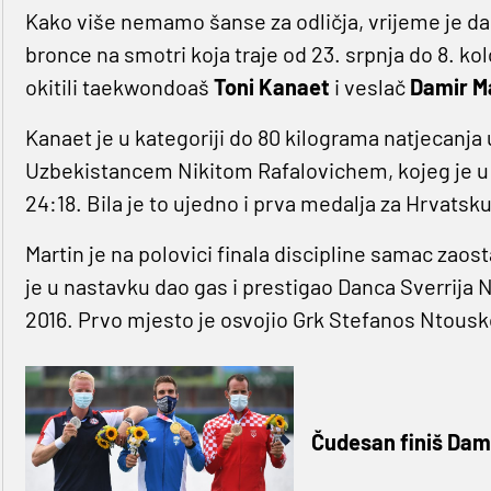
Kako više nemamo šanse za odličja, vrijeme je da
bronce na smotri koja traje od 23. srpnja do 8. k
okitili taekwondoaš
Toni Kanaet
i veslač
Damir M
Kanaet je u kategoriji do 80 kilograma natjecanj
Uzbekistancem Nikitom Rafalovichem, kojeg je u 
24:18. Bila je to ujedno i prva medalja za Hrvatsk
Martin je na polovici finala discipline samac zaos
je u nastavku dao gas i prestigao Danca Sverrija N
2016. Prvo mjesto je osvojio Grk Stefanos Ntousk
Čudesan finiš Dami