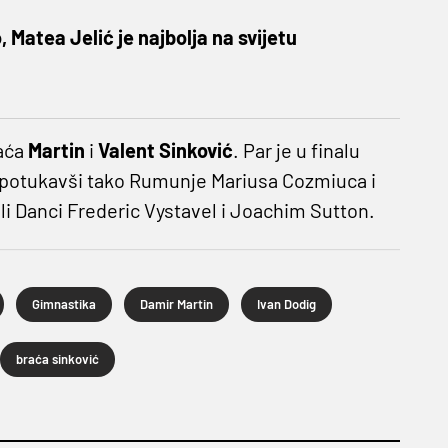
 Matea Jelić je najbolja na svijetu
raća
Martin
i
Valent Sinković
.
Par je u finalu
, potukavši tako Rumunje Mariusa Cozmiuca i
li Danci Frederic Vystavel i Joachim Sutton.
Gimnastika
Damir Martin
Ivan Dodig
braća sinković