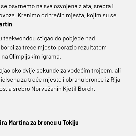
 se osvrnemo na sva osvojena zlata, srebra i
olovoza. Krenimo od trećih mjesta, kojim su se
artin
.
a u taekwondou stigao do pobjede nad
borbi za treće mjesto porazio rezultatom
u na Olimpijskim igrama.
tajao oko dvije sekunde za vodećim trojcem, ali
ielsena za treće mjesto i obranu bronce iz Rija
os, a srebro Norvežanin Kjetil Borch.
ra Martina za broncu u Tokiju