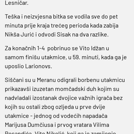
Lesničar.
Teška i neizvjesna bitka se vodila sve do pet
minuta prije kraja trećeg perioda kada zabija
Nikša Jurić i odvodi Sisak na dva razlike.
Za konačnih 1-4 pobrinuo se Vito Idžan u
samom finišu utakmice, u 59. minuti, kada ga je
uposlio Larionovs.
Siščani su u Meranu odigrali borbenu utakmicu
prikazavši izuzetan momčadski duh kojim su
nadvladali izostanak dvojice važnih igrača bez
kojih su ostali zbog ozljeda u prve dvije
utakmice - jednog od vodećih napadača
Marijusa Dumčiusa i prvog vratara Vilima
Rosandića. Vito Nikolić, koji ga je zamijenio,