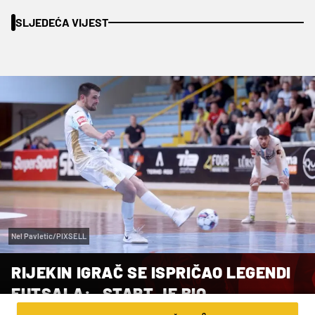
SLJEDEĆA VIJEST
Nel Pavletic/PIXSELL
RIJEKIN IGRAČ SE ISPRIČAO LEGENDI
FUTSALA: „START JE BIO
NENAMJERAN, ALI NESMOTREN.