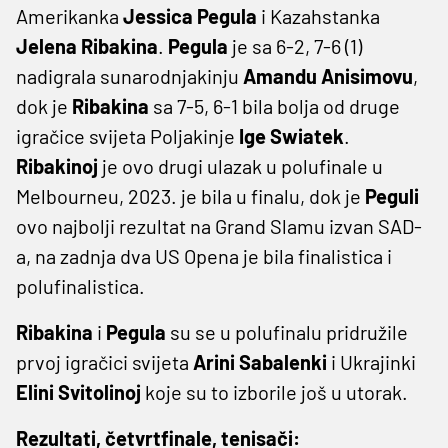
Amerikanka
Jessica Pegula
i Kazahstanka
Jelena Ribakina
.
Pegula
je sa 6-2, 7-6 (1)
nadigrala sunarodnjakinju
Amandu Anisimovu
,
dok je
Ribakina
sa 7-5, 6-1 bila bolja od druge
igračice svijeta Poljakinje
Ige Swiatek
.
Ribakinoj
je ovo drugi ulazak u polufinale u
Melbourneu, 2023. je bila u finalu, dok je
Peguli
ovo najbolji rezultat na Grand Slamu izvan SAD-
a, na zadnja dva US Opena je bila finalistica i
polufinalistica.
Ribakina
i
Pegula
su se u polufinalu pridružile
prvoj igračici svijeta
Arini Sabalenki
i Ukrajinki
Elini Svitolinoj
koje su to izborile još u utorak.
Rezultati, četvrtfinale, tenisači: