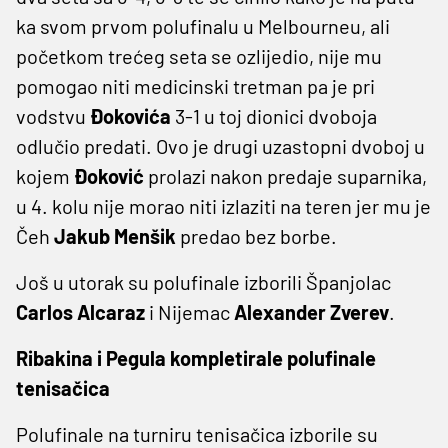
ka svom prvom polufinalu u Melbourneu, ali
početkom trećeg seta se ozlijedio, nije mu
pomogao niti medicinski tretman pa je pri
vodstvu
Đokovića
3-1 u toj dionici dvoboja
odlučio predati. Ovo je drugi uzastopni dvoboj u
kojem
Đoković
prolazi nakon predaje suparnika,
u 4. kolu nije morao niti izlaziti na teren jer mu je
Čeh
Jakub Menšik
predao bez borbe.
Još u utorak su polufinale izborili Španjolac
Carlos Alcaraz
i Nijemac
Alexander Zverev
.
Ribakina i Pegula kompletirale polufinale
tenisačica
Polufinale na turniru tenisačica izborile su