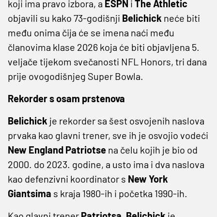
koji ima pravo izbora, a
ESPN
i
The Athletic
objavili su kako 73-godišnji
Belichick
neće biti
među onima čija će se imena naći među
članovima klase 2026 koja će biti objavljena 5.
veljače tijekom svečanosti NFL Honors, tri dana
prije ovogodišnjeg Super Bowla.
Rekorder s osam prstenova
Belichick
je rekorder sa šest osvojenih naslova
prvaka kao glavni trener, sve ih je osvojio vodeći
New England Patriotse
na čelu kojih je bio od
2000. do 2023. godine, a usto ima i dva naslova
kao defenzivni koordinator s
New York
Giantsima
s kraja 1980-ih i početka 1990-ih.
Kao glavni trener
Patriotsa
,
Belichick
je