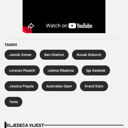
TAGOVI
Jannik Sinner
Ben Shelton
Novak Đoković
Lorenzo Musetti
Jelena Ribakina
Iga Swiatek
Jessica Pegula
Australian Open
Grand Slam
Tenis
SLJEDEĆA VIJEST