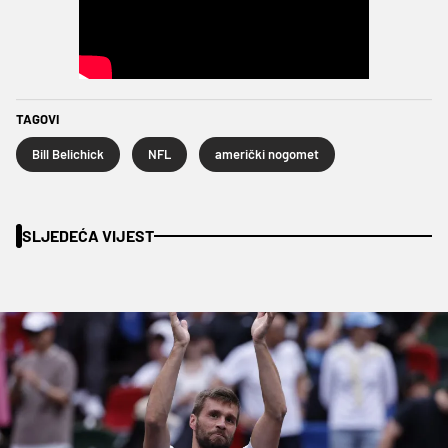
TAGOVI
Bill Belichick
NFL
američki nogomet
SLJEDEĆA VIJEST