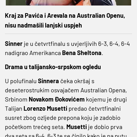
Kraj za Pavića i Arevala na Australian Openu,
nisu nadmašili lanjski uspjeh
Sinner
je u četvrtfinalu s uvjerljivih 6-3, 6-4, 6-4
nadigrao Amerikanca
Bena Sheltona
.
Drama u talijansko-srpskom ogledu
U polufinalu
Sinnera
čeka okršaj s
deseterostrukim osvajačem Australian Opena,
Srbinom
Novakom Đokovićem
kojemu je drugi
Talijan
Lorenzo Musetti
predao četvrtfinalni
susret zbog ozljede prepona koju je zadobio
početkom trećeg seta.
Musetti
je dobio prva
dva seta sa 6-4, 6-3 te se činilo kako je na putu