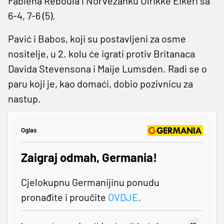
Fabiena Reboula i Norvežanku Ulrikke Eikeri sa
6-4, 7-6 (5).
Pavić i Babos, koji su postavljeni za osme
nositelje, u 2. kolu će igrati protiv Britanaca
Davida Stevensona i Maije Lumsden. Radi se o
paru koji je, kao domaći, dobio pozivnicu za
nastup.
Oglas
Zaigraj odmah, Germania!
Cjelokupnu Germanijinu ponudu
pronađite i proučite
OVDJE
.