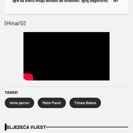
Igre na sreću mogu dovesti do ovisnosti. Igraj odgovorno.
(Hina/G)
TAGOVI
tenis parovi
Mate Pavić
Timea Babos
SLJEDEĆA VIJEST