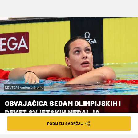
REUTERS/Antonio Bronic
OSVAJAČICA SEDAM OLIMPIJSKIH I
DEVET SVJETSKIH MEDALJA
ODUSTALA OD SP-A
PODIJELI SADRŽAJ