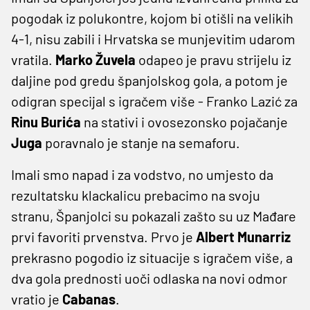
pogodak iz polukontre, kojom bi otišli na velikih
4-1, nisu zabili i Hrvatska se munjevitim udarom
vratila.
Marko Žuvela
odapeo je pravu strijelu iz
daljine pod gredu španjolskog gola, a potom je
odigran specijal s igračem više - Franko Lazić za
Rinu Burića
na stativi i ovosezonsko pojačanje
Juga
poravnalo je stanje na semaforu.
Imali smo napad i za vodstvo, no umjesto da
rezultatsku klackalicu prebacimo na svoju
stranu, Španjolci su pokazali zašto su uz Mađare
prvi favoriti prvenstva. Prvo je
Albert Munarriz
prekrasno pogodio iz situacije s igračem više, a
dva gola prednosti uoči odlaska na novi odmor
vratio je
Cabanas
.