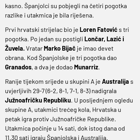
kasno. Španjolci su pobjegli na četiri pogotka
razlike i utakmica je bila riješena.
Prvi hrvatski strijelac bio je
Loren Fatović
s tri
pogotka. Po jedan su postigli
Lončar, Lazić i
Žuvela.
Vratar
Marko Bijač
je imao devet
obrana. Kod Španjolske je tri pogotka dao
Granados
, a dva je dodao
Munarriz
.
Ranije tijekom srijede u skupini A je
Australija
s
uvjerljivih 29-7 (6-2, 8-1, 7-1, 8-3) nadigrala
Južnoafričku Republiku
. U posljednjem ogledu
skupine A, utakmici trećeg kola, Hrvatska u
petak igra protiv Južnoafričke Republike.
Utakmica počinje u 14 sati, dok istog dana od
11.30 sati igraju Španjolska i Australija.