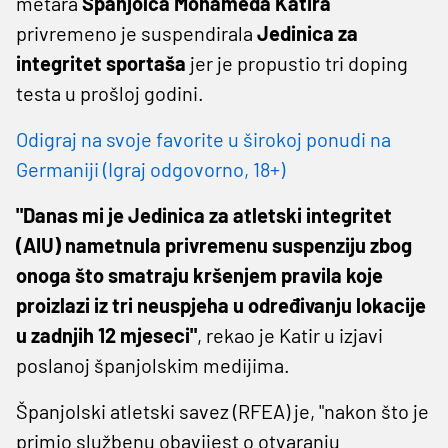
metara
Španjolca Mohameda Katira
privremeno je suspendirala
Jedinica za
integritet sportaša
jer je propustio tri doping
testa u prošloj godini.
Odigraj na svoje favorite u širokoj ponudi na
Germaniji (Igraj odgovorno, 18+)
"Danas mi je Jedinica za atletski integritet
(AIU) nametnula privremenu suspenziju zbog
onoga što smatraju kršenjem pravila koje
proizlazi iz tri neuspjeha u određivanju lokacije
u zadnjih 12 mjeseci"
, rekao je Katir u izjavi
poslanoj španjolskim medijima.
Španjolski atletski savez (RFEA) je, "nakon što je
primio službenu obavijest o otvaranju