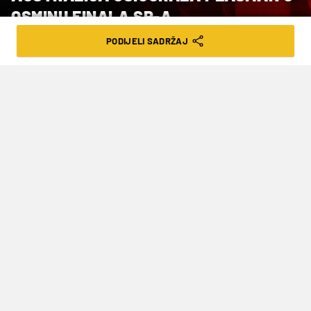
OSMINU FINALA SP-A
PODIJELI SADRŽAJ
VRIJEME ČITANJA: 3MIN | SRI. 07.02.24. | 17:59
Australija je nakratko preuzela vodeću
poziciju u skupini s tri boda, koliko
imaju Španjolska i Hrvatska, ali uz
utakmicu manje
Vaterpolisti Australije svladali su Južnu Afriku s
uvjerljivih 29-7 (6-2, 8-1, 7-1, 8-3) i na taj način