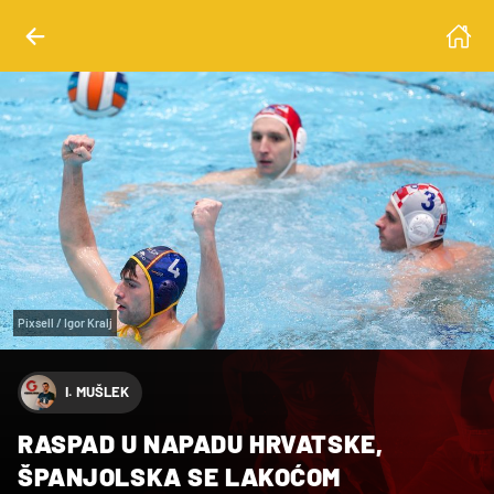
Pixsell / Igor Kralj
I. MUŠLEK
RASPAD U NAPADU HRVATSKE,
ŠPANJOLSKA SE LAKOĆOM