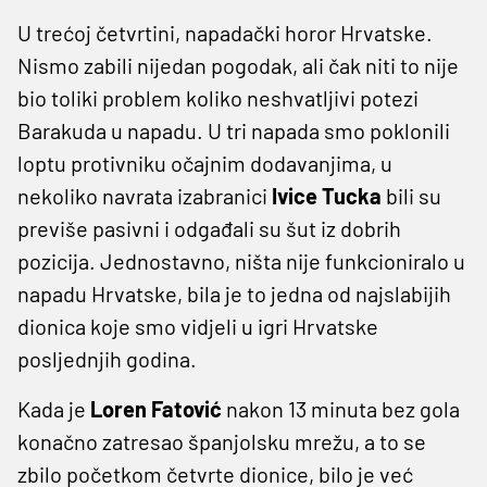
U trećoj četvrtini, napadački horor Hrvatske.
Nismo zabili nijedan pogodak, ali čak niti to nije
bio toliki problem koliko neshvatljivi potezi
Barakuda u napadu. U tri napada smo poklonili
loptu protivniku očajnim dodavanjima, u
nekoliko navrata izabranici
Ivice Tucka
bili su
previše pasivni i odgađali su šut iz dobrih
pozicija. Jednostavno, ništa nije funkcioniralo u
napadu Hrvatske, bila je to jedna od najslabijih
dionica koje smo vidjeli u igri Hrvatske
posljednjih godina.
Kada je
Loren Fatović
nakon 13 minuta bez gola
konačno zatresao španjolsku mrežu, a to se
zbilo početkom četvrte dionice, bilo je već