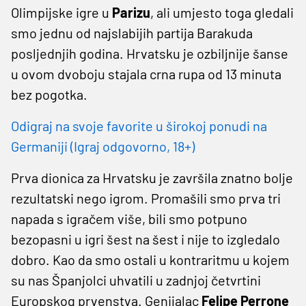
Olimpijske igre u
Parizu
, ali umjesto toga gledali
smo jednu od najslabijih partija Barakuda
posljednjih godina. Hrvatsku je ozbiljnije šanse
u ovom dvoboju stajala crna rupa od 13 minuta
bez pogotka.
Odigraj na svoje favorite u širokoj ponudi na
Germaniji (Igraj odgovorno, 18+)
Prva dionica za Hrvatsku je završila znatno bolje
rezultatski nego igrom. Promašili smo prva tri
napada s igračem više, bili smo potpuno
bezopasni u igri šest na šest i nije to izgledalo
dobro. Kao da smo ostali u kontraritmu u kojem
su nas Španjolci uhvatili u zadnjoj četvrtini
Europskog prvenstva. Genijalac
Felipe Perrone