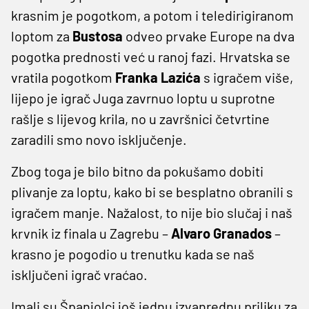
krasnim je pogotkom, a potom i teledirigiranom
loptom za
Bustosa
odveo prvake Europe na dva
pogotka prednosti već u ranoj fazi. Hrvatska se
vratila pogotkom
Franka Lazića
s igračem više,
lijepo je igrač Juga zavrnuo loptu u suprotne
rašlje s lijevog krila, no u završnici četvrtine
zaradili smo novo isključenje.
Zbog toga je bilo bitno da pokušamo dobiti
plivanje za loptu, kako bi se besplatno obranili s
igračem manje. Nažalost, to nije bio slučaj i naš
krvnik iz finala u Zagrebu –
Alvaro Granados
–
krasno je pogodio u trenutku kada se naš
isključeni igrač vraćao.
Imali su Španjolci još jednu izvanrednu priliku za