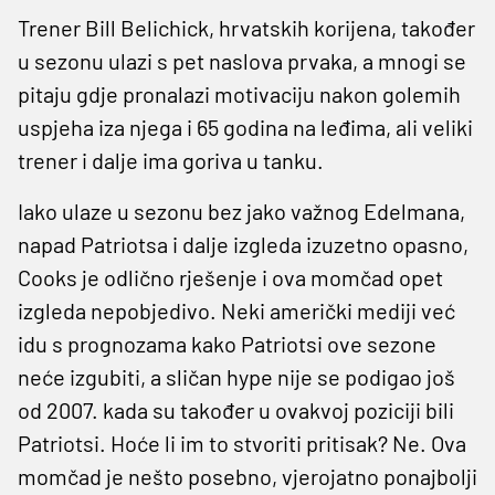
Trener Bill Belichick, hrvatskih korijena, također
u sezonu ulazi s pet naslova prvaka, a mnogi se
pitaju gdje pronalazi motivaciju nakon golemih
uspjeha iza njega i 65 godina na leđima, ali veliki
trener i dalje ima goriva u tanku.
Iako ulaze u sezonu bez jako važnog Edelmana,
napad Patriotsa i dalje izgleda izuzetno opasno,
Cooks je odlično rješenje i ova momčad opet
izgleda nepobjedivo. Neki američki mediji već
idu s prognozama kako Patriotsi ove sezone
neće izgubiti, a sličan hype nije se podigao još
od 2007. kada su također u ovakvoj poziciji bili
Patriotsi. Hoće li im to stvoriti pritisak? Ne. Ova
momčad je nešto posebno, vjerojatno ponajbolji