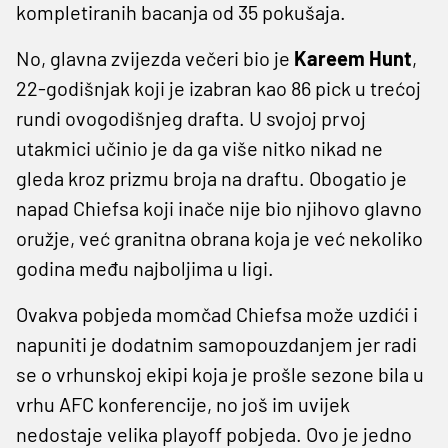
kompletiranih bacanja od 35 pokušaja.
No, glavna zvijezda večeri bio je
Kareem Hunt
,
22-godišnjak koji je izabran kao 86 pick u trećoj
rundi ovogodišnjeg drafta. U svojoj prvoj
utakmici učinio je da ga više nitko nikad ne
gleda kroz prizmu broja na draftu. Obogatio je
napad Chiefsa koji inače nije bio njihovo glavno
oružje, već granitna obrana koja je već nekoliko
godina među najboljima u ligi.
Ovakva pobjeda momčad Chiefsa može uzdići i
napuniti je dodatnim samopouzdanjem jer radi
se o vrhunskoj ekipi koja je prošle sezone bila u
vrhu AFC konferencije, no još im uvijek
nedostaje velika playoff pobjeda. Ovo je jedno