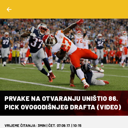
PRVAKE NA OTVARANJU UNIŠTIO 86.
PICK OVOGODIŠNJEG DRAFTA (VIDEO)
VRIJEME ČITANJA: 3MIN | ČET. 07.09.17. | 10:15