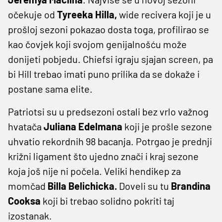
očekuje od
Tyreeka Hilla,
wide recivera koji je u
prošloj sezoni pokazao dosta toga, profilirao se
kao čovjek koji svojom genijalnošću može
donijeti pobjedu. Chiefsi igraju sjajan screen, pa
bi Hill trebao imati puno prilika da se dokaže i
postane sama elite.
Patriotsi su u predsezoni ostali bez vrlo važnog
hvatača
Juliana Edelmana
koji je prošle sezone
uhvatio rekordnih 98 bacanja. Potrgao je prednji
križni ligament što ujedno znači i kraj sezone
koja još nije ni počela. Veliki hendikep za
momčad
Billa Belichicka.
Doveli su tu
Brandina
Cooksa
koji bi trebao solidno pokriti taj
izostanak.