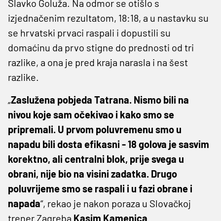
Slavko Goluža. Na odmor se otišlo s
izjednačenim rezultatom, 18:18, a u nastavku su
se hrvatski prvaci raspali i dopustili su
domaćinu da prvo stigne do prednosti od tri
razlike, a ona je pred kraja narasla i na šest
razlike.
„
Zaslužena pobjeda Tatrana. Nismo bili na
nivou koje sam očekivao i kako smo se
pripremali. U prvom poluvremenu smo u
napadu bili dosta efikasni - 18 golova je sasvim
korektno, ali centralni blok, prije svega u
obrani, nije bio na visini zadatka. Drugo
poluvrijeme smo se raspali i u fazi obrane i
napada
“, rekao je nakon poraza u Slovačkoj
trener Zagreba
Kasim Kamenica
.