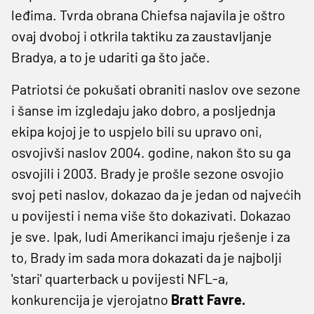
leđima. Tvrda obrana Chiefsa najavila je oštro
ovaj dvoboj i otkrila taktiku za zaustavljanje
Bradya, a to je udariti ga što jače.
Patriotsi će pokušati obraniti naslov ove sezone
i šanse im izgledaju jako dobro, a posljednja
ekipa kojoj je to uspjelo bili su upravo oni,
osvojivši naslov 2004. godine, nakon što su ga
osvojili i 2003. Brady je prošle sezone osvojio
svoj peti naslov, dokazao da je jedan od najvećih
u povijesti i nema više što dokazivati. Dokazao
je sve. Ipak, ludi Amerikanci imaju rješenje i za
to, Brady im sada mora dokazati da je najbolji
'stari' quarterback u povijesti NFL-a,
konkurencija je vjerojatno
Bratt Favre.