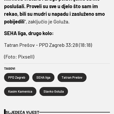
poslušali. Proveli su sve u djelo što sam im
rekao, bili su mudri u napadu i zasluženo smo
pobijedili
“, zaključio je Goluža.
SEHA liga, drugo kolo:
Tatran Prešov - PPD Zagreb 33:28 (18:18)
(Foto: Pixsell)
TAGOVI
PPD Zagreb
SEHA liga
Tatran Prešov
Kasim Kamenica
Slavko Goluža
SLJEDEĆA VIJEST