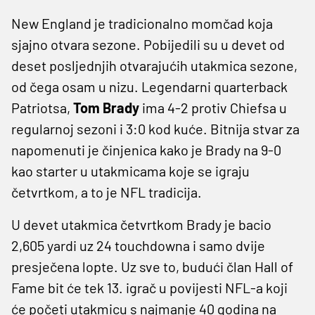
New England je tradicionalno momčad koja
sjajno otvara sezone. Pobijedili su u devet od
deset posljednjih otvarajućih utakmica sezone,
od čega osam u nizu. Legendarni quarterback
Patriotsa,
Tom Brady
ima 4-2 protiv Chiefsa u
regularnoj sezoni i 3:0 kod kuće. Bitnija stvar za
napomenuti je činjenica kako je Brady na 9-0
kao starter u utakmicama koje se igraju
četvrtkom, a to je NFL tradicija.
U devet utakmica četvrtkom Brady je bacio
2,605 yardi uz 24 touchdowna i samo dvije
presječena lopte. Uz sve to, budući član Hall of
Fame bit će tek 13. igrač u povijesti NFL-a koji
će početi utakmicu s najmanje 40 godina na