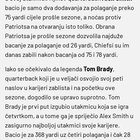
bacio je samo dva dodavanja za polaganje preko
75 yardi cijele prošle sezone, a noćas protiv
Patriotsa na otvaranju isto toliko. Obrana
Patriotsa je prošle sezone dozvolila najduže
bacanje za polaganje od 26 yardi, Chiefsi su im
danas zabili nakon bacanja od 75 i 78 yardi.
Iako se očekivalo da legenda
Tom Brady
,
quarterback koji je u veljači osvojio svoj peti
naslov u karijeri zablista i na početku ove
sezone, dogodilo se upravo suprotno. Tom
Brady je prvi put izgubio utakmicu koja se igra
četvrtkom, a u tome ga je spriječio Alex Smith u
zasigurno najboljoj utakmici svoje karijere.
Bacio je za 368 yardi uz četiri polaganja i čak 28