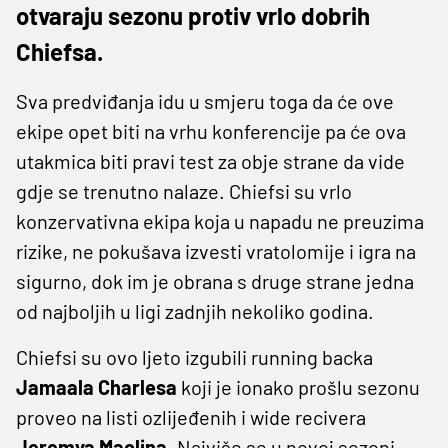
otvaraju sezonu protiv vrlo dobrih
Chiefsa.
Sva predviđanja idu u smjeru toga da će ove
ekipe opet biti na vrhu konferencije pa će ova
utakmica biti pravi test za obje strane da vide
gdje se trenutno nalaze. Chiefsi su vrlo
konzervativna ekipa koja u napadu ne preuzima
rizike, ne pokušava izvesti vratolomije i igra na
sigurno, dok im je obrana s druge strane jedna
od najboljih u ligi zadnjih nekoliko godina.
Chiefsi su ovo ljeto izgubili running backa
Jamaala Charlesa
koji je ionako prošlu sezonu
proveo na listi ozlijeđenih i wide recivera
Jeremya Maclina
. Najviše se u novoj sezoni