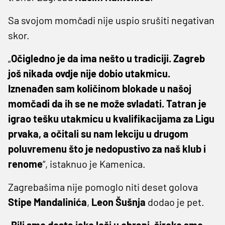
Sa svojom momčadi nije uspio srušiti negativan
skor.
„
Očigledno je da ima nešto u tradiciji. Zagreb
još nikada ovdje nije dobio utakmicu.
Iznenađen sam količinom blokade u našoj
momčadi da ih se ne može svladati. Tatran je
igrao tešku utakmicu u kvalifikacijama za Ligu
prvaka, a očitali su nam lekciju u drugom
poluvremenu što je nedopustivo za naš klub i
renome
“, istaknuo je Kamenica.
Zagrebašima nije pomoglo niti deset golova
Stipe Mandalinića
,
Leon Šušnja
dodao je pet.
„
Bili smo dosta jako loši u obrani, široko smo