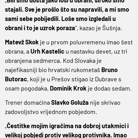
stajali. Sve je prošlo što su napravili, a mi smo
sami sebe pobijedili. Loše smo izgledali u
obrani i to je uzrok poraza
“, kazao je Šušnja.
Matevž Skok
je u prvom poluvremenu imao šest
obrana, a
Urh Kastelic
u nastavku devet, uz tri
obranjena sedmerca. Kod Slovaka je
najefikasniji bio hrvatski rukometaš
Bruno
Butorac
, koji je u Prešov stigao iz Dubrave s
osam pogodaka,
Dominik Krok
je dodao sedam.
Trener domaćina
Slavko Goluža
nije skrivao
zadovoljstvo vrijednom pobjedom.
„
Čestitke mojim igračima na dobroj utakmici i
velikoj pobjedi protiv velikog protivnika. Imao