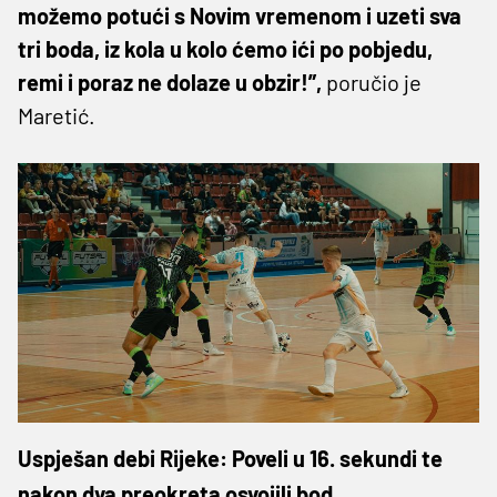
možemo potući s Novim vremenom i uzeti sva
tri boda, iz kola u kolo ćemo ići po pobjedu,
remi i poraz ne dolaze u obzir!”,
poručio je
Maretić.
Uspješan debi Rijeke: Poveli u 16. sekundi te
nakon dva preokreta osvojili bod