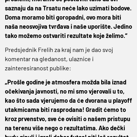
saznaju da na Trsatu neće lako uzimati bodove.
Doma moramo biti goropadni, ovo mora biti
naša neosvojiva tvrđava i naše uporište. Jedino
tako možemo ostvariti rezultate koje želimo.“
Predsjednik Frelih za kraj nam je dao svoj
komentar na gledanost, ulaznice i
zainteresiranost publike:
„Prošle godine je atmosfera možda bila iznad
očekivanja javnosti, no mi smo vjerovali u to,
kao što sada vjerujemo da će dvorana u playoff
utakmicama biti rasprodana! Gradit ćemo to
kroz prvenstvo, sve će ovisiti o našem pristupu
na terenu više nego o rezultatima. Ako dečki
budu ginuli i igrali dobar futsal niti loš rezultat