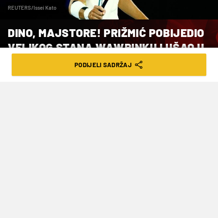
REUTERS/Issei Kato
DINO, MAJSTORE! PRIŽMIĆ POBIJEDIO
VELIKOG STANA WAWRINKU I UŠAO U
ČETVRTFINALE!
PODIJELI SADRŽAJ
VRIJEME ČITANJA: 4MIN | PET. 01.11.24. | 09:24
Bio je bolji od vlasnika tri Grand Slam
titule
Najveću pobjedu karijere ostvario je mladi