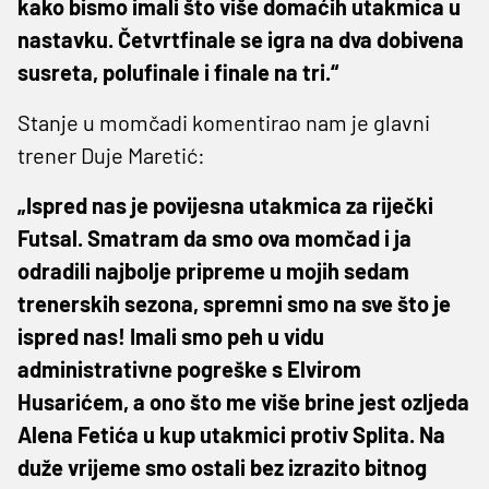
kako bismo imali što više domaćih utakmica u
nastavku. Četvrtfinale se igra na dva dobivena
susreta, polufinale i finale na tri.“
Stanje u momčadi komentirao nam je glavni
trener Duje Maretić:
„Ispred nas je povijesna utakmica za riječki
Futsal. Smatram da smo ova momčad i ja
odradili najbolje pripreme u mojih sedam
trenerskih sezona, spremni smo na sve što je
ispred nas! Imali smo peh u vidu
administrativne pogreške s Elvirom
Husarićem, a ono što me više brine jest ozljeda
Alena Fetića u kup utakmici protiv Splita. Na
duže vrijeme smo ostali bez izrazito bitnog