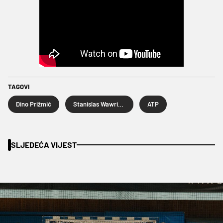
TAGOVI
Dino Prižmić
Stanislas Wawrinka
ATP
SLJEDEĆA VIJEST