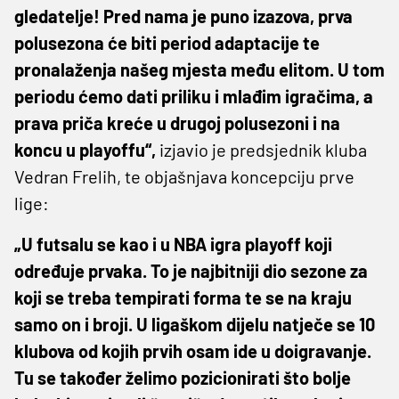
gledatelje! Pred nama je puno izazova, prva
polusezona će biti period adaptacije te
pronalaženja našeg mjesta među elitom. U tom
periodu ćemo dati priliku i mlađim igračima, a
prava priča kreće u drugoj polusezoni i na
koncu u playoffu“,
izjavio je predsjednik kluba
Vedran Frelih, te objašnjava koncepciju prve
lige:
„U futsalu se kao i u NBA igra playoff koji
određuje prvaka. To je najbitniji dio sezone za
koji se treba tempirati forma te se na kraju
samo on i broji. U ligaškom dijelu natječe se 10
klubova od kojih prvih osam ide u doigravanje.
Tu se također želimo pozicionirati što bolje