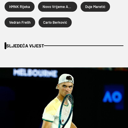
HMNK Rijeka
Novo Vrijeme Apfel
Duje Maretić
Vedran Frelih
Carlo Berković
SLJEDEĆA VIJEST