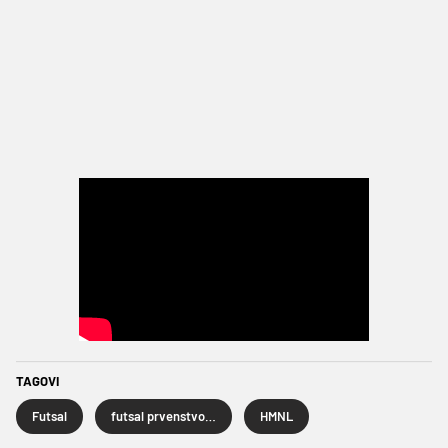
TAGOVI
Futsal
futsal prvenstvo Hrvatske
HMNL