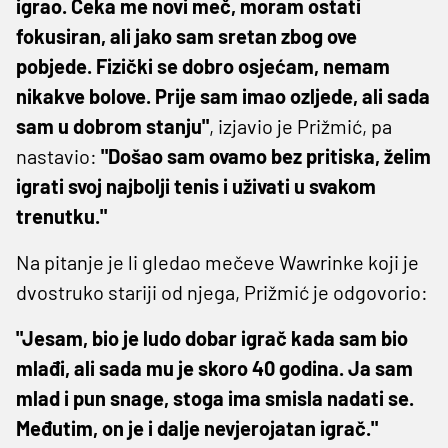
igrao. Čeka me novi meč, moram ostati
fokusiran, ali jako sam sretan zbog ove
pobjede. Fizički se dobro osjećam, nemam
nikakve bolove. Prije sam imao ozljede, ali sada
sam u dobrom stanju"
, izjavio je Prižmić, pa
nastavio:
"Došao sam ovamo bez pritiska, želim
igrati svoj najbolji tenis i uživati u svakom
trenutku."
Na pitanje je li gledao mečeve Wawrinke koji je
dvostruko stariji od njega, Prižmić je odgovorio:
"Jesam, bio je ludo dobar igrač kada sam bio
mlađi, ali sada mu je skoro 40 godina. Ja sam
mlad i pun snage, stoga ima smisla nadati se.
Međutim, on je i dalje nevjerojatan igrač."