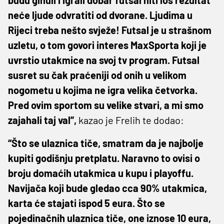
neće ljude odvratiti od dvorane. Ljudima u
Rijeci treba nešto svježe! Futsal je u strašnom
uzletu, o tom govori interes MaxSporta koji je
uvrstio utakmice na svoj tv program. Futsal
susret su čak praćeniji od onih u velikom
nogometu u kojima ne igra velika četvorka.
Pred ovim sportom su velike stvari, a mi smo
zajahali taj val”,
kazao je Frelih te dodao:
“Što se ulaznica tiče, smatram da je najbolje
kupiti godišnju pretplatu. Naravno to ovisi o
broju domaćih utakmica u kupu i playoffu.
Navijača koji bude gledao cca 90% utakmica,
karta će stajati ispod 5 eura. Što se
pojedinačnih ulaznica tiče, one iznose 10 eura,