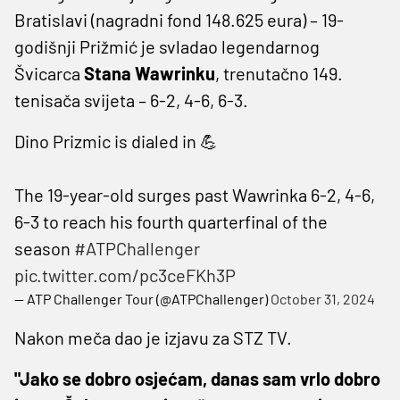
Bratislavi (nagradni fond 148.625 eura) – 19-
godišnji Prižmić je svladao legendarnog
Švicarca
Stana Wawrinku
, trenutačno 149.
tenisača svijeta – 6-2, 4-6, 6-3.
Dino Prizmic is dialed in 💪
The 19-year-old surges past Wawrinka 6-2, 4-6,
6-3 to reach his fourth quarterfinal of the
season
#ATPChallenger
pic.twitter.com/pc3ceFKh3P
— ATP Challenger Tour (@ATPChallenger)
October 31, 2024
Nakon meča dao je izjavu za STZ TV.
"Jako se dobro osjećam, danas sam vrlo dobro