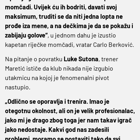
momčadi. Uvijek ću ih bodriti, davati svoj
maksimum, truditi se da niti jedna lopta ne
prođe iza mene, a na dečkima je da se pokažu i
zabijaju golove“
, u jednom dahu je izustio
kapetan riječke momčadi, vratar Carlo Berković.
Na pitanje o povratku
Luke Sutona
, trener
Maretić ističe da klub nikada nije izgubio
utakmicu na kojoj je fenomenalni pivot
nastupio.
„Odlično se oporavlja i trenira. Imao je
otegotnu okolnost, ali on je velik profesionalac,
jako mi je drago zbog toga jer nam takav igrač
jako nedostaje. Kakvi god nas zadesili
problemi, moramo se postaviti tako da svi