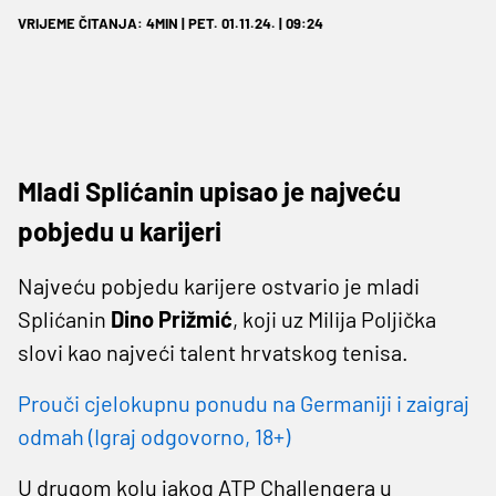
VRIJEME ČITANJA: 4MIN | PET. 01.11.24. | 09:24
Mladi Splićanin upisao je najveću
pobjedu u karijeri
Najveću pobjedu karijere ostvario je mladi
Splićanin
Dino Prižmić
, koji uz Milija Poljička
slovi kao najveći talent hrvatskog tenisa.
Prouči cjelokupnu ponudu na Germaniji i zaigraj
odmah (Igraj odgovorno, 18+)
U drugom kolu jakog ATP Challengera u