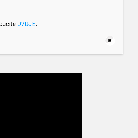
roučite
OVDJE
.