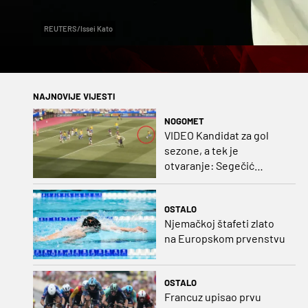
REUTERS/Issei Kato
NAJNOVIJE VIJESTI
NOGOMET
VIDEO Kandidat za gol
sezone, a tek je
otvaranje: Segečić
bombom probio West
Ham!
OSTALO
Njemačkoj štafeti zlato
na Europskom prvenstvu
OSTALO
Francuz upisao prvu