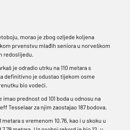
etoboju, morao je zbog ozljede koljena
pskom prvenstvu mlađih seniora u norveškom
m redoslijedu.
rkaš je odradio utrku na 110 metara s
 a definitivno je odustao tijekom osme
renutku bio vodeći.
je imao prednost od 101 boda u odnosu na
eff Tesselaar za njim zaostajao 187 bodova.
00 metara s vremenom 10.76, kao i u skoku u
d 7,78 metara. Uz osobni rekord je bio 12. u