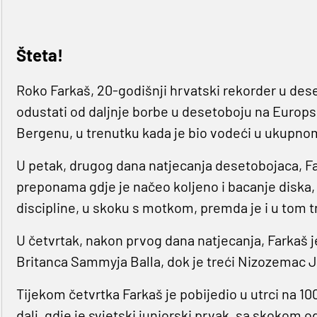
Šteta!
Roko Farkaš, 20-godišnji hrvatski rekorder u des
odustati od daljnje borbe u desetoboju na Euro
Bergenu, u trenutku kada je bio vodeći u ukupno
U petak, drugog dana natjecanja desetobojaca, Fa
preponama gdje je načeo koljeno i bacanje diska,
discipline, u skoku s motkom, premda je i u tom t
U četvrtak, nakon prvog dana natjecanja, Farkaš 
Britanca Sammyja Balla, dok je treći Nizozemac J
Tijekom četvrtka Farkaš je pobijedio u utrci na 1
dalj, gdje je svjetski juniorski prvak, sa skokom o