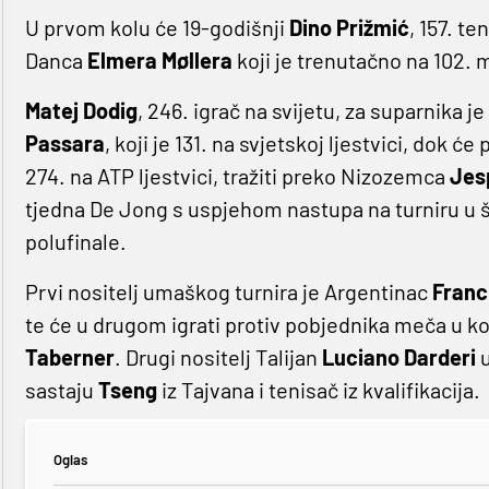
U prvom kolu će 19-godišnji
Dino Prižmić
, 157. te
Danca
Elmera Møllera
koji je trenutačno na 102. 
Matej Dodig
, 246. igrač na svijetu, za suparnika j
Passara
, koji je 131. na svjetskoj ljestvici, dok ć
274. na ATP ljestvici, tražiti preko Nizozemca
Jes
tjedna De Jong s uspjehom nastupa na turniru u 
polufinale.
Prvi nositelj umaškog turnira je Argentinac
Franc
te će u drugom igrati protiv pobjednika meča u k
Taberner
. Drugi nositelj Talijan
Luciano Darderi
u
sastaju
Tseng
iz Tajvana i tenisač iz kvalifikacija.
Oglas