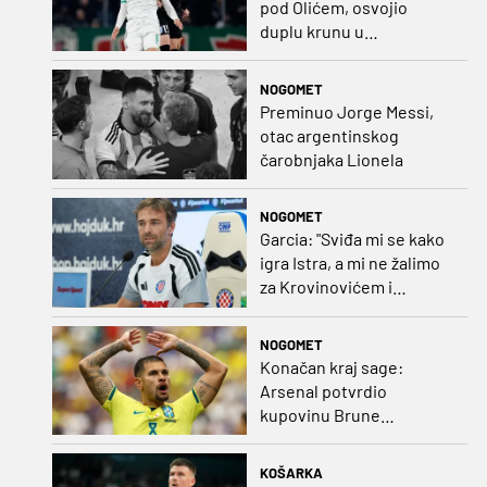
pod Olićem, osvojio
duplu krunu u
Rumunjskoj pa preselio
na Cipar
NOGOMET
Preminuo Jorge Messi,
otac argentinskog
čarobnjaka Lionela
NOGOMET
Garcia: "Sviđa mi se kako
igra Istra, a mi ne žalimo
za Krovinovićem i
Guillamonom. Selahi?
Nismo u kontaktu"
NOGOMET
Konačan kraj sage:
Arsenal potvrdio
kupovinu Brune
Guimaraesa
KOŠARKA