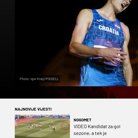
Photo: Igor Kralj/PIXSELL
NAJNOVIJE VIJESTI
NOGOMET
VIDEO Kandidat za gol
sezone, a tek je