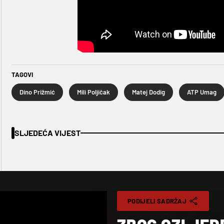
TAGOVI
Dino Prižmić
Mili Poljičak
Matej Dodig
ATP Umag
SLJEDEĆA VIJEST
PODIJELI SADRŽAJ