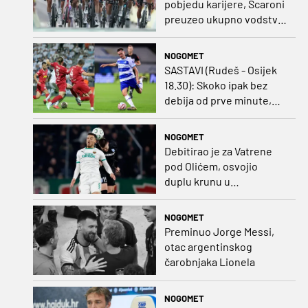
pobjedu karijere, Scaroni
preuzeo ukupno vodstvo
u Poljskoj
NOGOMET
SASTAVI (Rudeš - Osijek
18.30): Skoko ipak bez
debija od prve minute,
gosti promijenili
napadača u odnosu na
NOGOMET
prvo kolo
Debitirao je za Vatrene
pod Olićem, osvojio
duplu krunu u
Rumunjskoj pa preselio
na Cipar
NOGOMET
Preminuo Jorge Messi,
otac argentinskog
čarobnjaka Lionela
NOGOMET