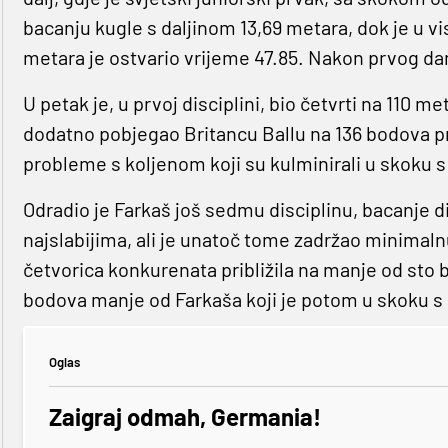
bacanju kugle s daljinom 13,69 metara, dok je u v
metara je ostvario vrijeme 47.85. Nakon prvog d
U petak je, u prvoj disciplini, bio četvrti na 11
dodatno pobjegao Britancu Ballu na 136 bodova pre
probleme s koljenom koji su kulminirali u skoku
Odradio je Farkaš još sedmu disciplinu, bacanje d
najslabijima, ali je unatoč tome zadržao minimal
četvorica konkurenata približila na manje od sto bo
bodova manje od Farkaša koji je potom u skoku s
Oglas
Zaigraj odmah, Germania!