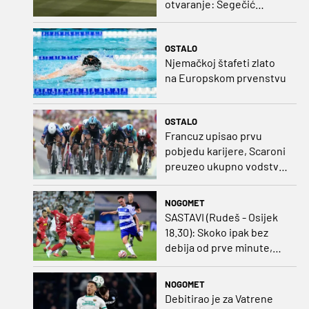
otvaranje: Segečić
bombom probio West
Ham!
OSTALO
Njemačkoj štafeti zlato
na Europskom prvenstvu
OSTALO
Francuz upisao prvu
pobjedu karijere, Scaroni
preuzeo ukupno vodstvo
u Poljskoj
NOGOMET
SASTAVI (Rudeš - Osijek
18.30): Skoko ipak bez
debija od prve minute,
gosti promijenili
napadača u odnosu na
NOGOMET
prvo kolo
Debitirao je za Vatrene