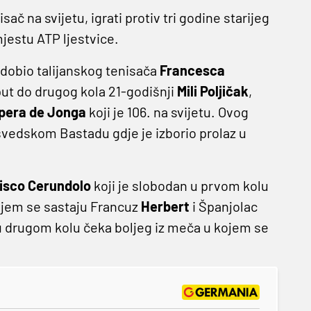
nisač na svijetu, igrati protiv tri godine starijeg
mjestu ATP ljestvice.
e dobio talijanskog tenisača
Francesca
e put do drugog kola 21-godišnji
Mili Poljičak
,
pera de Jonga
koji je 106. na svijetu. Ovog
švedskom Bastadu gdje je izborio prolaz u
isco Cerundolo
koji je slobodan u prvom kolu
ojem se sastaju Francuz
Herbert
i Španjolac
 drugom kolu čeka boljeg iz meča u kojem se