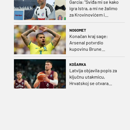
Garcia: "Sviđa mi se kako
igra Istra, a mi ne žalimo
za Krovinovićem i
Guillamonom. Selahi?
Nismo u kontaktu"
NOGOMET
Konačan kraj sage:
Arsenal potvrdio
kupovinu Brune
Guimaraesa
KOŠARKA
Latvija objavila popis za
ključnu utakmicu,
Hrvatskoj se otvara
velika prilika