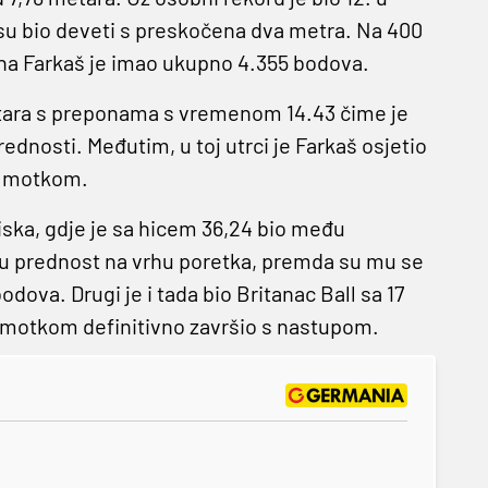
isu bio deveti s preskočena dva metra. Na 400
ana Farkaš je imao ukupno 4.355 bodova.
0 metara s preponama s vremenom 14.43 čime je
dnosti. Međutim, u toj utrci je Farkaš osjetio
 s motkom.
iska, gdje je sa hicem 36,24 bio među
nu prednost na vrhu poretka, premda su mu se
dova. Drugi je i tada bio Britanac Ball sa 17
 motkom definitivno završio s nastupom.