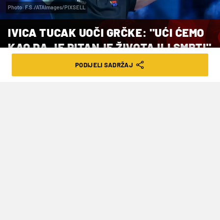
Photo: F.S./ATAImages/PIXSELL
IVICA TUCAK UOČI GRČKE: "UĆI ĆEMO
KAO DA JE PITANJE ŽIVOTA ILI SMRTI"
PODIJELI SADRŽAJ
VRIJEME ČITANJA: 3MIN | ČET. 15.01.26. | 08:00
Izbornik, Luka Lončar i Marko Žuvela
najavljuju ključni ispit Barakuda protiv
svjetske bronce, pobjeda širom otvara
vrata borbe za medalje