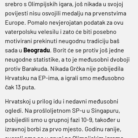
srebro s Olimpijskih igara, još nikada u svojoj
povijesti nisu osvojili medalju na prvenstvima
Europe. Pomalo nevjerojatan podatak za ovu
vaterpolsku velesilu i zato će biti posebno
motivirani prekinuti neugodnu tradiciju baš
sada u
Beogradu
. Borit će se protiv još jedne
neugodne statistike, a to je međusobni dvoboji
protiv Barakuda. Nikada Grčka nije pobijedila
Hrvatsku na EP-ima, a igrali smo međusobno
čak 13 puta.
Hrvatskoj u prilog idu i nedavni međusobni
ogledi. Na prošloljetnom SP-u u Singapuru,
pobijedili smo u grupnoj fazi 10-9, također u
izravnoj borbi za prvo mjesto. Godinu ranije,
susreli smo se u grupi na Olimpijskim igrama,