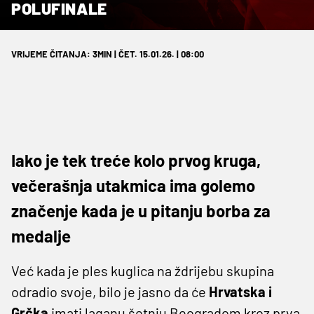
POLUFINALE
VRIJEME ČITANJA: 3MIN | ČET. 15.01.26. | 08:00
Iako je tek treće kolo prvog kruga,
večerašnja utakmica ima golemo
značenje kada je u pitanju borba za
medalje
Već kada je ples kuglica na ždrijebu skupina
odradio svoje, bilo je jasno da će
Hrvatska i
Grčka
imati laganu šetnju Beogradom kroz prva