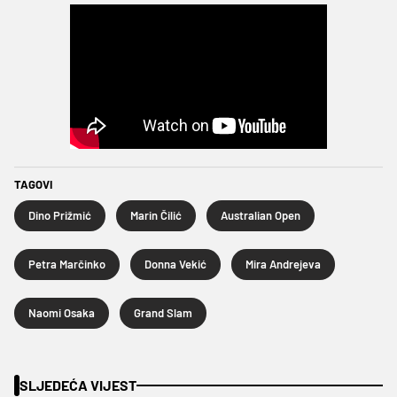
TAGOVI
Dino Prižmić
Marin Čilić
Australian Open
Petra Marčinko
Donna Vekić
Mira Andrejeva
Naomi Osaka
Grand Slam
SLJEDEĆA VIJEST