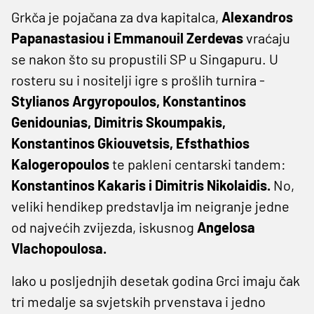
Grkča je pojačana za dva kapitalca,
Alexandros
Papanastasiou i Emmanouil Zerdevas
vraćaju
se nakon što su propustili SP u Singapuru. U
rosteru su i nositelji igre s prošlih turnira -
Stylianos Argyropoulos, Konstantinos
Genidounias, Dimitris Skoumpakis,
Konstantinos Gkiouvetsis, Efsthathios
Kalogeropoulos
te pakleni centarski tandem:
Konstantinos Kakaris i Dimitris Nikolaidis.
No,
veliki hendikep predstavlja im neigranje jedne
od najvećih zvijezda, iskusnog
Angelosa
Vlachopoulosa.
Iako u posljednjih desetak godina Grci imaju čak
tri medalje sa svjetskih prvenstava i jedno