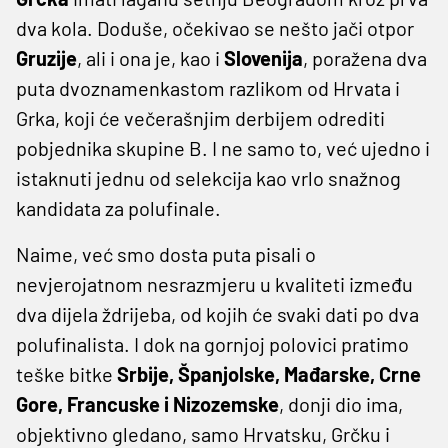
dva kola. Doduše, očekivao se nešto jači otpor
Gruzije
, ali i ona je, kao i
Slovenija
, poražena dva
puta dvoznamenkastom razlikom od Hrvata i
Grka, koji će večerašnjim derbijem odrediti
pobjednika skupine B. I ne samo to, već ujedno i
istaknuti jednu od selekcija kao vrlo snažnog
kandidata za polufinale.
Naime, već smo dosta puta pisali o
nevjerojatnom nesrazmjeru u kvaliteti između
dva dijela ždrijeba, od kojih će svaki dati po dva
polufinalista. I dok na gornjoj polovici pratimo
teške bitke
Srbije, Španjolske, Mađarske, Crne
Gore, Francuske i Nizozemske
, donji dio ima,
objektivno gledano, samo Hrvatsku, Grčku i