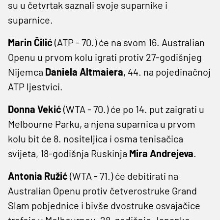
su u četvrtak saznali svoje suparnike i
suparnice.
Marin Čilić
(ATP - 70.) će na svom 16. Australian
Openu u prvom kolu igrati protiv 27-godišnjeg
Nijemca
Daniela Altmaiera
, 44. na pojedinačnoj
ATP ljestvici.
Donna Vekić
(WTA - 70.) će po 14. put zaigrati u
Melbourne Parku, a njena suparnica u prvom
kolu bit će 8. nositeljica i osma tenisačica
svijeta, 18-godišnja Ruskinja
Mira Andrejeva
.
Antonia Ružić
(WTA - 71.) će debitirati na
Australian Openu protiv četverostruke Grand
Slam pobjednice i bivše dvostruke osvajačice
trofeja u Melbourneu, 28-godišnje Japanke