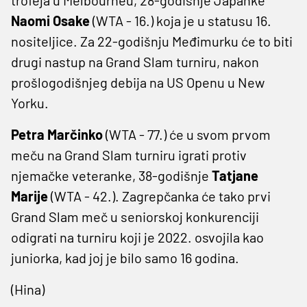
Naomi Osake
(WTA - 16.) koja je u statusu 16.
nositeljice. Za 22-godišnju Međimurku će to biti
drugi nastup na Grand Slam turniru, nakon
prošlogodišnjeg debija na US Openu u New
Yorku.
Petra Marčinko
(WTA - 77.) će u svom prvom
meču na Grand Slam turniru igrati protiv
njemačke veteranke, 38-godišnje
Tatjane
Marije
(WTA - 42.). Zagrepčanka će tako prvi
Grand Slam meč u seniorskoj konkurenciji
odigrati na turniru koji je 2022. osvojila kao
juniorka, kad joj je bilo samo 16 godina.
(Hina)