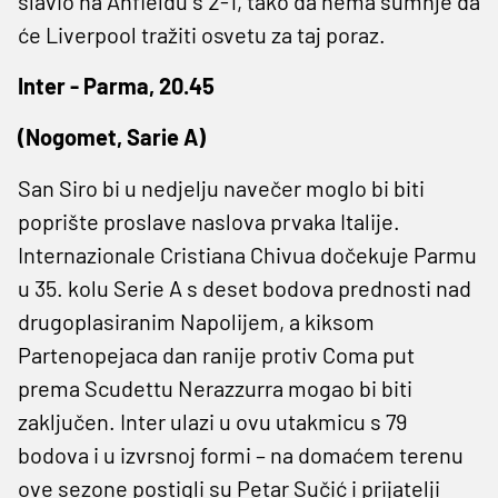
slavio na Anfieldu s 2-1, tako da nema sumnje da
će Liverpool tražiti osvetu za taj poraz.
Inter - Parma, 20.45
(Nogomet, Sarie A)
San Siro bi u nedjelju navečer moglo bi biti
poprište proslave naslova prvaka Italije.
Internazionale Cristiana Chivua dočekuje Parmu
u 35. kolu Serie A s deset bodova prednosti nad
drugoplasiranim Napolijem, a kiksom
Partenopejaca dan ranije protiv Coma put
prema Scudettu Nerazzurra mogao bi biti
zaključen. Inter ulazi u ovu utakmicu s 79
bodova i u izvrsnoj formi – na domaćem terenu
ove sezone postigli su Petar Sučić i prijatelji