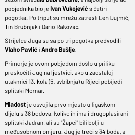
pobjednika bio je
Ivan Vukojević
s četiri
pogotka. Po triput su mrežu zatresli Len Dujmić,
Tin Brubnjak i Dario Rakovac.
Strijelce Juga su sa po tri pogotka predvodili
Vlaho Pavlić
i
Andro Bušlje
.
Primorje je ovom pobjedom došlo u priliku
preskočiti Jug na ljestvici, ako u zaostaloj
utakmici 13. kola (5. svbibnja) u Rijeci pobijedi
splitski Mornar.
Mladost
je osvojila prvo mjesto u ligaškom
dijelu s 38 bodova, koliko ih ima i drugoplasirani
splitski Jadran, ali su "Žapci" bili bolji u
međusobnom omjeru. Jug je treći s 34 boda, a