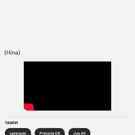
(Hina)
TAGOVI
vaterpolo
Primorje EB
Jug AO