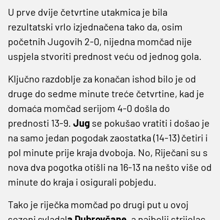
U prve dvije četvrtine utakmica je bila
rezultatski vrlo izjednačena tako da, osim
početnih Jugovih 2-0, nijedna momčad nije
uspjela stvoriti prednost veću od jednog gola.
Ključno razdoblje za konačan ishod bilo je od
druge do sedme minute treće četvrtine, kad je
domaća momčad serijom 4-0 došla do
prednosti 13-9.
Jug
se pokušao vratiti i došao je
na samo jedan pogodak zaostatka (14-13) četiri i
pol minute prije kraja dvoboja. No, Riječani su s
nova dva pogotka otišli na 16-13 na nešto više od
minute do kraja i osigurali pobjedu.
Tako je riječka momčad po drugi put u ovoj
sezoni svladal
a Dubrovčane
, a najbolji strijelac