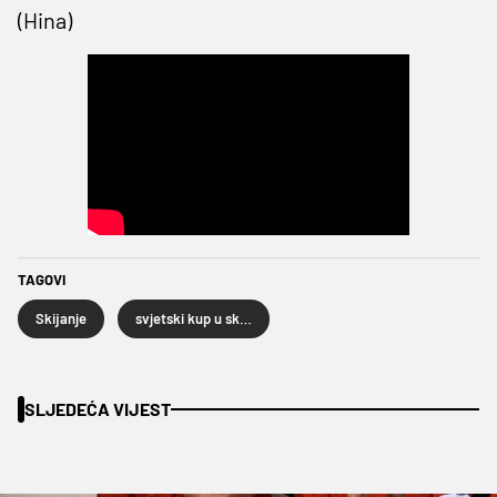
(Hina)
TAGOVI
Skijanje
svjetski kup u skijanju
SLJEDEĆA VIJEST