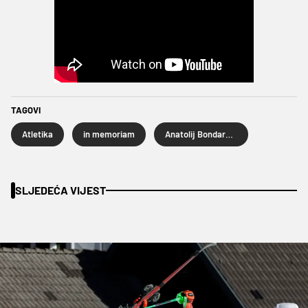
TAGOVI
Atletika
in memoriam
Anatolij Bondarčuk
SLJEDEĆA VIJEST