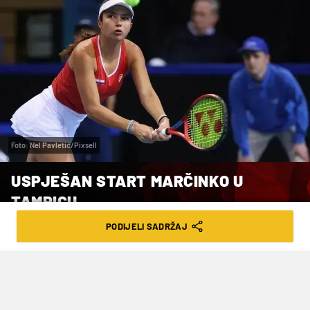
Foto: Nel Pavletić/Pixsell
USPJEŠAN START MARČINKO U
TAMPICU
PODIJELI SADRŽAJ
VRIJEME ČITANJA: 1MIN | UTO. 14.10.25. | 12:27