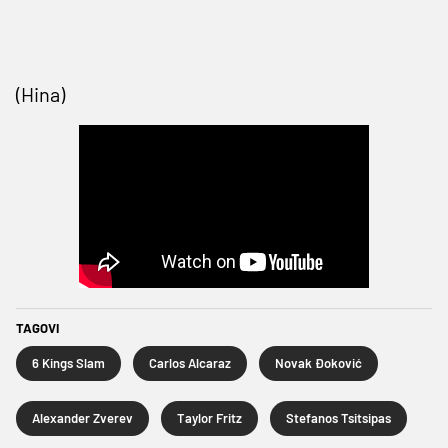
(Hina)
TAGOVI
6 Kings Slam
Carlos Alcaraz
Novak Đoković
Alexander Zverev
Taylor Fritz
Stefanos Tsitsipas