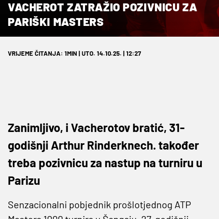
VACHEROT ZATRAŽIO POZIVNICU ZA
PARIŠKI MASTERS
VRIJEME ČITANJA: 1MIN | UTO. 14.10.25. | 12:27
Zanimljivo, i Vacherotov bratić, 31-
godišnji Arthur Rinderknech. također
treba pozivnicu za nastup na turniru u
Parizu
Senzacionalni pobjednik prošlotjednog ATP
Masters 1000 turnira u Šangaju, 27-godišnji