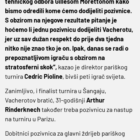
tehničkog odbora Gillesom Morettonom kako
bismo odredili kome ćemo dodijeliti pozivnice.
S obzirom na njegove rezultate pitanje je
hoćemo li jednu pozivnicu dodijeliti Vacherotu,
jer uz sav dužan respekt do prije dva tjedna
nitko nije znao tko je on. Ipak, danas se radi o
prepoznatljivom igraču s obzirom na
stratosferni skok”,
kazao je direktor pariškog
turnira
Cedric Pioline
, bivši peti igrač svijeta.
Zanimljivo, i finalist turnira u Šangaju,
Vacherotov bratić, 31-godišnji
Arthur
Rinderknech
također treba pozivnicu za nastup
na turniru u Parizu.
Dobitnici pozivnica za glavni ždrijeb pariškog