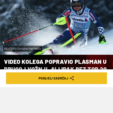
REUTERS/Christian Hartmann
VIDEO KOLEGA POPRAVIO PLASMAN U
DRUGOJ VOŽNJI, ALI IPAK BEZ TOP 20
PODIJELI SADRŽAJ
VRIJEME ČITANJA: 1MIN | NED. 11.01.26. | 15:20