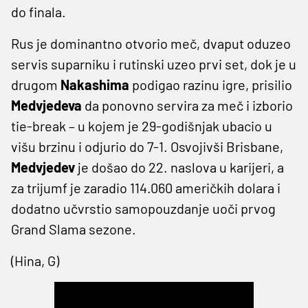
do finala.
Rus je dominantno otvorio meč, dvaput oduzeo
servis suparniku i rutinski uzeo prvi set, dok je u
drugom
Nakashima
podigao razinu igre, prisilio
Medvjedeva
da ponovno servira za meč i izborio
tie-break – u kojem je 29-godišnjak ubacio u
višu brzinu i odjurio do 7-1. Osvojivši Brisbane,
Medvjedev
je došao do 22. naslova u karijeri, a
za trijumf je zaradio 114.060 američkih dolara i
dodatno učvrstio samopouzdanje uoči prvog
Grand Slama sezone.
(Hina, G)