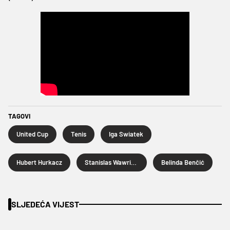
TAGOVI
United Cup
Tenis
Iga Swiatek
Hubert Hurkacz
Stanislas Wawrinka
Belinda Benčić
SLJEDEĆA VIJEST