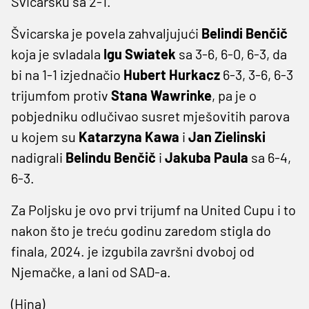
Švicarsku sa 2-1.
Švicarska je povela zahvaljujući
Belindi Benčič
koja je svladala
Igu Swiatek
sa 3-6, 6-0, 6-3, da
bi na 1-1 izjednačio
Hubert Hurkacz
6-3, 3-6, 6-3
trijumfom protiv
Stana Wawrinke
, pa je o
pobjedniku odlučivao susret mješovitih parova
u kojem su
Katarzyna Kawa
i
Jan Zielinski
nadigrali
Belindu Benčič
i
Jakuba Paula
sa 6-4,
6-3.
Za Poljsku je ovo prvi trijumf na United Cupu i to
nakon što je treću godinu zaredom stigla do
finala, 2024. je izgubila završni dvoboj od
Njemačke, a lani od SAD-a.
(Hina)