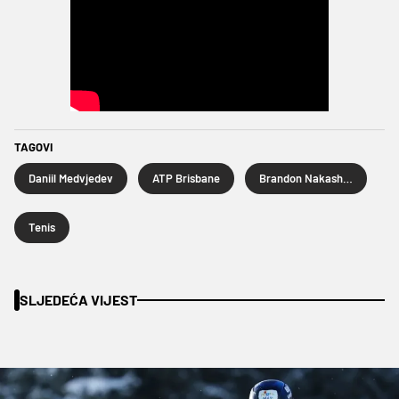
TAGOVI
Daniil Medvjedev
ATP Brisbane
Brandon Nakashima
Tenis
SLJEDEĆA VIJEST