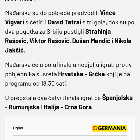
Mađarsku su do pobjede predvodili
Vince
Vigvari
s četiri i
David Tatrai
s tri gola, dok su po
dva pogotka za Srbiju postigli
Strahinja
Rašović, Viktor Rašović, Dušan Mandić i Nikola
Jakšić.
Mađarska će u polufinalu u nedjelju igrati protiv
pobjednika susreta
Hrvatska - Grčka
koji je na
programu od 18.30 sati.
U preostala dva četvrtfinala igrat će
Španjolska
-
Rumunjska
i
Italija - Crna Gora
.
Oglas