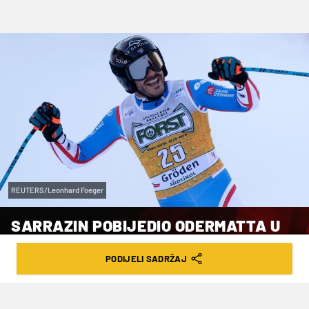
REUTERS/Leonhard Foeger
SARRAZIN POBIJEDIO ODERMATTA U
WENGENU, UTRKU OBILJEŽIO
PODIJELI SADRŽAJ
POLUSATNI PREKID ZBOG TEŠKOG
PADA PINTURAULTA