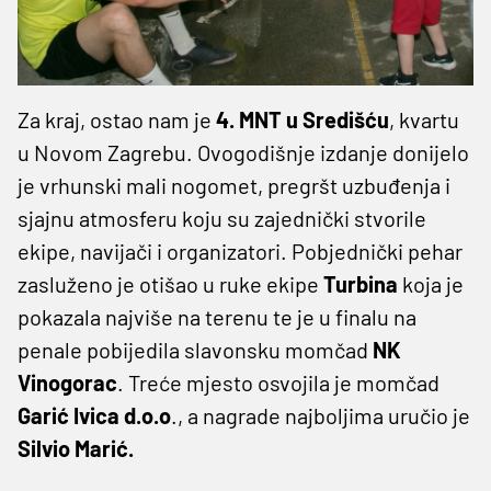
Za kraj, ostao nam je
4. MNT u Središću
, kvartu
u Novom Zagrebu. Ovogodišnje izdanje donijelo
je vrhunski mali nogomet, pregršt uzbuđenja i
sjajnu atmosferu koju su zajednički stvorile
ekipe, navijači i organizatori. Pobjednički pehar
zasluženo je otišao u ruke ekipe
Turbina
koja je
pokazala najviše na terenu te je u finalu na
penale pobijedila slavonsku momčad
NK
Vinogorac
. Treće mjesto osvojila je momčad
Garić Ivica d.o.o
., a nagrade najboljima uručio je
Silvio Marić.