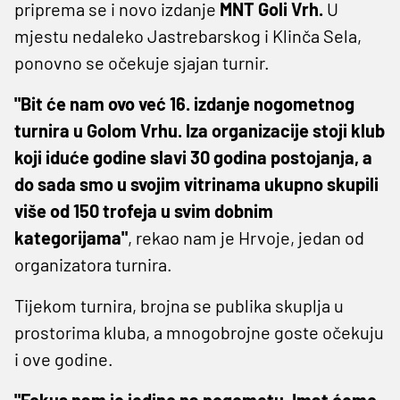
priprema se i novo izdanje
MNT Goli Vrh.
U
mjestu nedaleko Jastrebarskog i Klinča Sela,
ponovno se očekuje sjajan turnir.
"Bit će nam ovo već 16. izdanje nogometnog
turnira u Golom Vrhu. Iza organizacije stoji klub
koji iduće godine slavi 30 godina postojanja, a
do sada smo u svojim vitrinama ukupno skupili
više od 150 trofeja u svim dobnim
kategorijama"
, rekao nam je Hrvoje, jedan od
organizatora turnira.
Tijekom turnira, brojna se publika skuplja u
prostorima kluba, a mnogobrojne goste očekuju
i ove godine.
"Fokus nam je jedino na nogometu. Imat ćemo