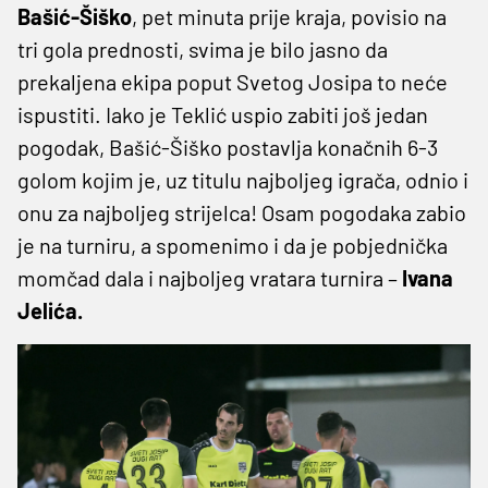
Bašić-Šiško
, pet minuta prije kraja, povisio na
tri gola prednosti, svima je bilo jasno da
prekaljena ekipa poput Svetog Josipa to neće
ispustiti. Iako je Teklić uspio zabiti još jedan
pogodak, Bašić-Šiško postavlja konačnih 6-3
golom kojim je, uz titulu najboljeg igrača, odnio i
onu za najboljeg strijelca! Osam pogodaka zabio
je na turniru, a spomenimo i da je pobjednička
momčad dala i najboljeg vratara turnira –
Ivana
Jelića.