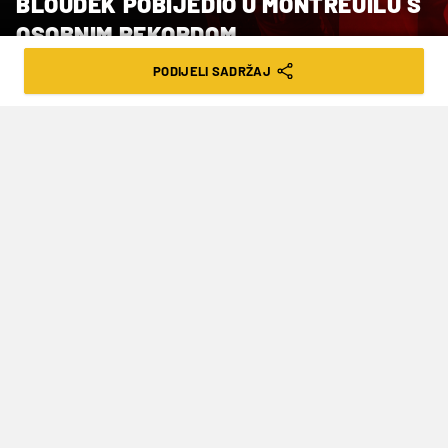
BLOUDEK POBIJEDIO U MONTREUILU S
OSOBNIM REKORDOM
PODIJELI SADRŽAJ
VRIJEME ČITANJA: 3MIN | SRI. 11.06.25. | 08:10
Sjajan rezultat
Hrvatski atletičar Marino Bloudek pobijedio je
na International de Montreuil mitingu, World
Athletics Continental Tour Bronze serije
istrčavši na 800 metara novi osobni rekord,
1:44.56.