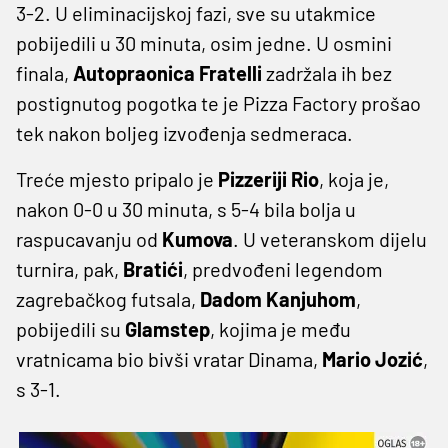
3-2. U eliminacijskoj fazi, sve su utakmice
pobijedili u 30 minuta, osim jedne. U osmini
finala,
Autopraonica Fratelli
zadržala ih bez
postignutog pogotka te je Pizza Factory prošao
tek nakon boljeg izvođenja sedmeraca.
Treće mjesto pripalo je
Pizzeriji Rio
, koja je,
nakon 0-0 u 30 minuta, s 5-4 bila bolja u
raspucavanju od
Kumova
. U veteranskom dijelu
turnira, pak,
Bratići
, predvođeni legendom
zagrebačkog futsala,
Dadom Kanjuhom
,
pobijedili su
Glamstep
, kojima je među
vratnicama bio bivši vratar Dinama,
Mario Jozić
,
s 3-1.