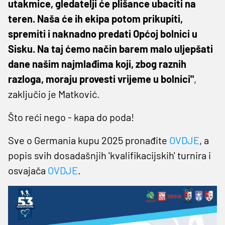
utakmice, gledatelji će plišance ubaciti na
teren. Naša će ih ekipa potom prikupiti,
spremiti i naknadno predati Općoj bolnici u
Sisku. Na taj ćemo način barem malo uljepšati
dane našim najmlađima koji, zbog raznih
razloga, moraju provesti vrijeme u bolnici"
,
zaključio je Matković.
Što reći nego - kapa do poda!
Sve o Germania kupu 2025 pronađite
OVDJE
, a
popis svih dosadašnjih 'kvalifikacijskih' turnira i
osvajača
OVDJE
.