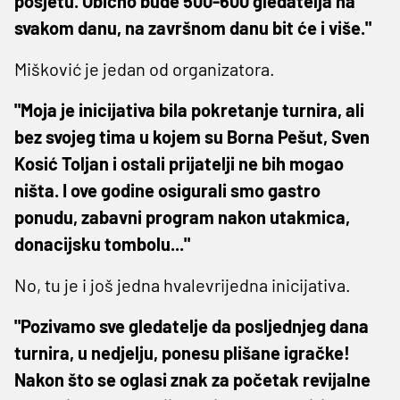
posjetu. Obično bude 500-600 gledatelja na
svakom danu, na završnom danu bit će i više."
Mišković je jedan od organizatora.
"Moja je inicijativa bila pokretanje turnira, ali
bez svojeg tima u kojem su Borna Pešut, Sven
Kosić Toljan i ostali prijatelji ne bih mogao
ništa. I ove godine osigurali smo gastro
ponudu, zabavni program nakon utakmica,
donacijsku tombolu..."
No, tu je i još jedna hvalevrijedna inicijativa.
"Pozivamo sve gledatelje da posljednjeg dana
turnira, u nedjelju, ponesu plišane igračke!
Nakon što se oglasi znak za početak revijalne