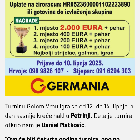
Turnir u Golom Vrhu igra se od 12. do 14. lipnja, a
dan kasnije kreće hakl u
Petrinji
. Detalje turnira
otkrio nam je
Daniel Matković
.
"Ovo će biti četvrta godina turnira, ono po