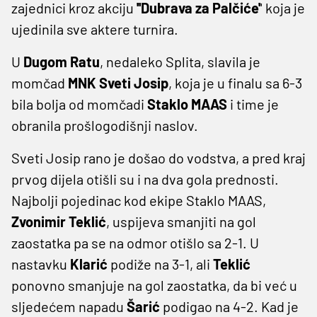
zajednici kroz akciju
''Dubrava za Palčiće'
' koja je
ujedinila sve aktere turnira.
U
Dugom Ratu
, nedaleko Splita, slavila je
momčad
MNK Sveti Josip
, koja je u finalu sa 6-3
bila bolja od momčadi
Staklo MAAS
i time je
obranila prošlogodišnji naslov.
Sveti Josip rano je došao do vodstva, a pred kraj
prvog dijela otišli su i na dva gola prednosti.
Najbolji pojedinac kod ekipe Staklo MAAS,
Zvonimir Teklić
, uspijeva smanjiti na gol
zaostatka pa se na odmor otišlo sa 2-1. U
nastavku
Klarić
podiže na 3-1, ali
Teklić
ponovno smanjuje na gol zaostatka, da bi već u
sljedećem napadu
Šarić
podigao na 4-2. Kad je