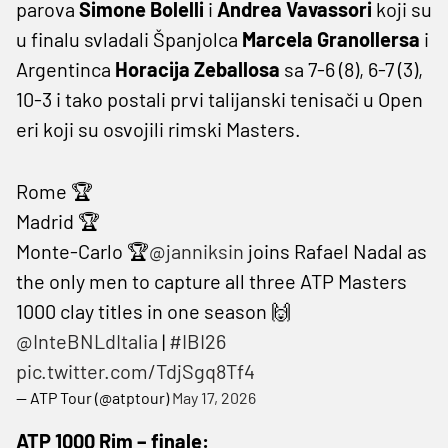
parova
Simone Bolelli
i
Andrea Vavassori
koji su
u finalu svladali Španjolca
Marcela Granollersa
i
Argentinca
Horacija Zeballosa
sa 7-6 (8), 6-7 (3),
10-3 i tako postali prvi talijanski tenisači u Open
eri koji su osvojili rimski Masters.
Rome 🏆
Madrid 🏆
Monte-Carlo 🏆
@janniksin
joins Rafael Nadal as
the only men to capture all three ATP Masters
1000 clay titles in one season 🙌
@InteBNLdItalia
|
#IBI26
pic.twitter.com/TdjSgq8Tf4
— ATP Tour (@atptour)
May 17, 2026
ATP 1000 Rim – finale: