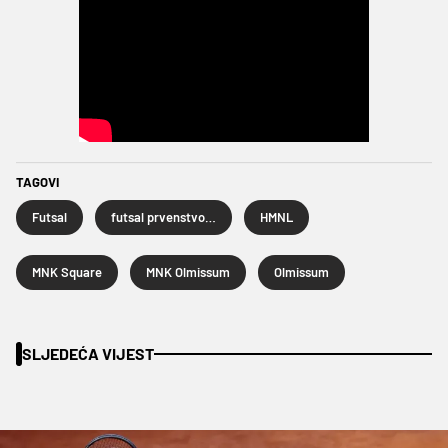
TAGOVI
Futsal
futsal prvenstvo Hrvatske
HMNL
MNK Square
MNK Olmissum
Olmissum
SLJEDEĆA VIJEST