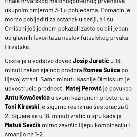
finale hrvatskog malonogometnog prvenstva
ukupnim omjerom 3-1 u pobjedama. Domaćin je
morao pobijediti za ostanak u seriji, ali su
Omišani još jednom pokazali zašto su bili jedan
od glavnih favorita za naslov futsalskog prvaka
Hrvatske.
Goste je u vodstvo doveo
Josip Juretić
u 13.
minuti nakon sjajnog prodora
Romea Sušca
po
lijevoj strani. Samo minutu kasnije Olmissum je
udvostručio prednost:
Matej Perović
je povukao
Antu Kovačevića
u svom kaznenom prostoru, a
Toni Kirevski
je sigurno realizirao šesterac za 0-
2. Square se u 18. minuti vratio u igru kada je
Matuš Ševčik
mirno završio lijepu kombinaciju i
smanjio na 1-2.