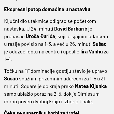
Ekspresni potop domaćina u nastavku
Ključni dio utakmice odigrao se početkom
nastavka. U 24. minuti
David Barbarić
je
pronašao
Uroša Đurića
, koji je sjajnim udarcem
u rašlje povisio na 1-3, a već u 26. minuti
Sušac
je oduzeo loptu na centru i uposlio
Iira Vanhu
za
1-4.
Točku na
“i“
dominacije gostiju stavio je upravo
Sušac
snažnim prizemnim udarcem za 1-5 u 31.
minuti. Square je do kraja preko
Matea Kljunka
samo ublažio poraz na 2-5, dok je Olmissum
mirno priveo dvoboj kraju i izborio finale.
Čeka se suparnik u borbi za trofej