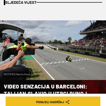
SLJEDEĆA VIJEST
REUTERS/Nacho Doce
VIDEO SENZACIJA U BARCELONI:
TALIJAN SLAVIO U UTRCI PUNOJ
TEŠKIH UDESA I PREKIDA, MLAĐEM
PODIJELI SADRŽAJ