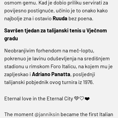
osmom gemu. Kad je dobio priliku servirati za
povijesno postignuće, učinio je to onako kako
najbolje zna i ostavio
Ruuda
bez poena.
Savršen tjedan za talijanski tenis u Vječnom
gradu
Neobranjivim forhendom na meč-loptu,
pokrenuo je lavinu oduševljenja na središnjem
stadionu u rimskom Foro Italicu, na kojem mu je
zapljeskao i
Adriano Panatta
, posljednji
talijanski pobjednik ovog turnira iz 1976.
Eternal love in the Eternal City 💚🤍❤️
The moment
@janniksin
became the first Italian