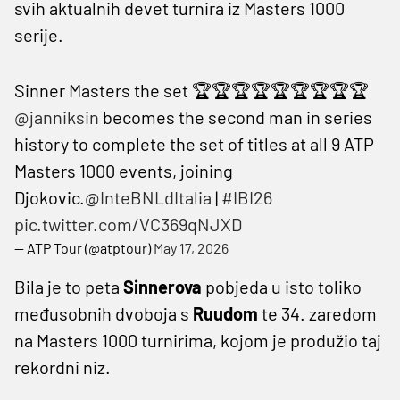
svih aktualnih devet turnira iz Masters 1000
serije.
Sinner Masters the set 🏆🏆🏆🏆🏆🏆🏆🏆🏆
@janniksin
becomes the second man in series
history to complete the set of titles at all 9 ATP
Masters 1000 events, joining
Djokovic.
@InteBNLdItalia
|
#IBI26
pic.twitter.com/VC369qNJXD
— ATP Tour (@atptour)
May 17, 2026
Bila je to peta
Sinnerova
pobjeda u isto toliko
međusobnih dvoboja s
Ruudom
te 34. zaredom
na Masters 1000 turnirima, kojom je produžio taj
rekordni niz.