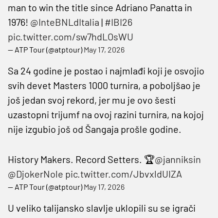
man to win the title since Adriano Panatta in
1976!
@InteBNLdItalia
|
#IBI26
pic.twitter.com/sw7hdLOsWU
— ATP Tour (@atptour)
May 17, 2026
Sa 24 godine je postao i najmlađi koji je osvojio
svih devet Masters 1000 turnira, a poboljšao je
još jedan svoj rekord, jer mu je ovo šesti
uzastopni trijumf na ovoj razini turnira, na kojoj
nije izgubio još od Šangaja prošle godine.
History Makers. Record Setters. 🏆
@janniksin
@DjokerNole
pic.twitter.com/JbvxldUIZA
— ATP Tour (@atptour)
May 17, 2026
U veliko talijansko slavlje uklopili su se igrači