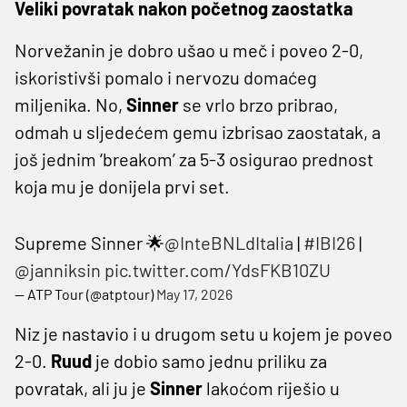
Veliki povratak nakon početnog zaostatka
Norvežanin je dobro ušao u meč i poveo 2-0,
iskoristivši pomalo i nervozu domaćeg
miljenika. No,
Sinner
se vrlo brzo pribrao,
odmah u sljedećem gemu izbrisao zaostatak, a
još jednim ‘breakom’ za 5-3 osigurao prednost
koja mu je donijela prvi set.
Supreme Sinner 🌟
@InteBNLdItalia
|
#IBI26
|
@janniksin
pic.twitter.com/YdsFKB10ZU
— ATP Tour (@atptour)
May 17, 2026
Niz je nastavio i u drugom setu u kojem je poveo
2-0.
Ruud
je dobio samo jednu priliku za
povratak, ali ju je
Sinner
lakoćom riješio u