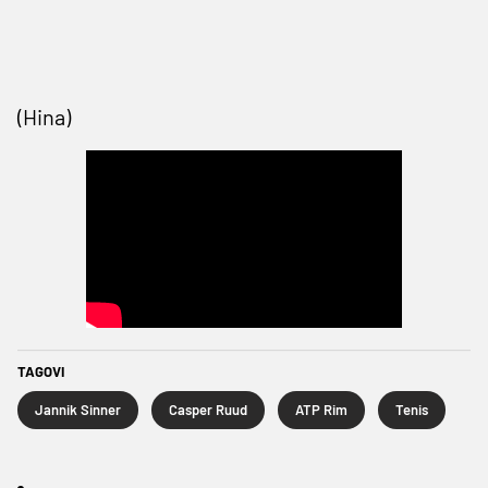
(Hina)
TAGOVI
Jannik Sinner
Casper Ruud
ATP Rim
Tenis