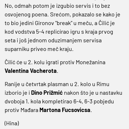
No, odmah potom je izgubio servis i to bez
osvojenog poena. Srećom, pokazalo se kako je
to bio jedini Gironov "break" u meču, a Čilić je
kod vodstva 5-4 replicirao igru s kraja prvog
seta i još jednom oduzimanjem servisa
suparniku priveo meč kraju.
Čilić će u 2. kolu igrati protiv Monežanina
Valentina
Vacherota
.
Ranije u četvrtak plasman u 2. kolo u Rimu
izborio je i
Dino Prižmić
nakon što je u nastavku
dvoboja 1. kola kompletirao 6-4, 6-3 pobjedu
protiv Mađara
Martona Fucsovicsa
.
(Hina)