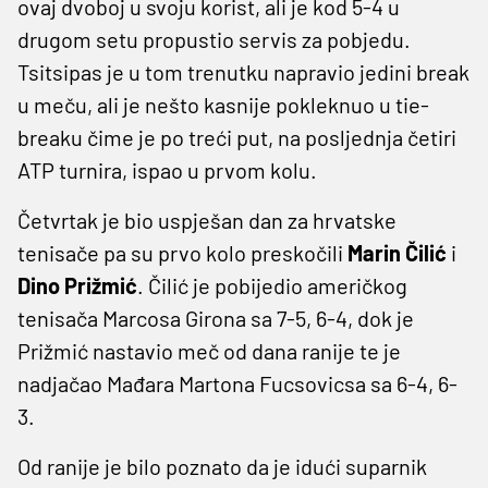
ovaj dvoboj u svoju korist, ali je kod 5-4 u
drugom setu propustio servis za pobjedu.
Tsitsipas je u tom trenutku napravio jedini break
u meču, ali je nešto kasnije pokleknuo u tie-
breaku čime je po treći put, na posljednja četiri
ATP turnira, ispao u prvom kolu.
Četvrtak je bio uspješan dan za hrvatske
tenisače pa su prvo kolo preskočili
Marin Čilić
i
Dino Prižmić
. Čilić je pobijedio američkog
tenisača Marcosa Girona sa 7-5, 6-4, dok je
Prižmić nastavio meč od dana ranije te je
nadjačao Mađara Martona Fucsovicsa sa 6-4, 6-
3.
Od ranije je bilo poznato da je idući suparnik