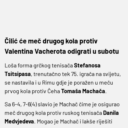
Čilić će meč drugog kola protiv
Valentina Vacherota odigrati u subotu
Loša forma grčkog tenisača
Stefanosa
Tsitsipasa
, trenutačno tek 75. igrača na svijetu,
se nastavila i u Rimu gdje je poražen u meču
prvog kola protiv Čeha
Tomaša Machača
.
Sa 6-4, 7-6(4) slavio je Machač čime je osigurao
meč drugog kola protiv ruskog tenisača
Danila
Medvjedeva
. Mogao je Machač i lakše riješiti