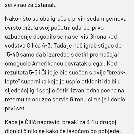
servirao za ostanak.
Nakon što su oba igrača u prvih sedam gemova
čvrsto držala svoj početni udarac, prvo
uzbuđenje dogodilo se na servis Girona kod
vodstva Čilića 4-3. Tada je naš igrač stigao do
15-40 samo da bi zaredao s četiri promašaja i
omogućio Amerikancu povratak u egal. Kod
rezultata 5-5 i Čilić je bio suočen s dvije "break-
lopte" suparnika koje je uspio otkloniti da bi u
sljedećoj igri spojio četiri izvanredna poena na
reternu te oduzeo servis Gironu čime je i dobio
prvi set.
Kada je Čilić napravio "break" za 3-1 u drugoj
dionici činilo se kako će lakoćom do pobjede.