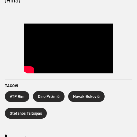
TAGOVI
ATP Rim
Dino Prižmić
Novak Đoković
Stefanos Tsitsipas