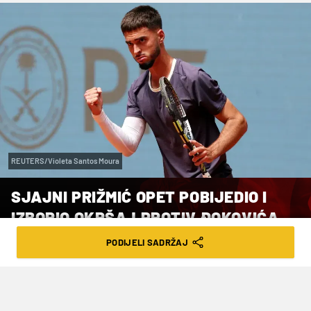
REUTERS/Violeta Santos Moura
SJAJNI PRIŽMIĆ OPET POBIJEDIO I
IZBORIO OKRŠAJ PROTIV ĐOKOVIĆA
PODIJELI SADRŽAJ
VRIJEME ČITANJA: 2MIN | ČET. 07.05.26. | 15:30