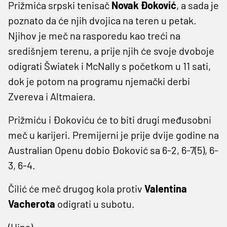
Prižmića srpski tenisač
Novak Đoković
, a sada je
poznato da će njih dvojica na teren u petak.
Njihov je meč na rasporedu kao treći na
središnjem terenu, a prije njih će svoje dvoboje
odigrati Šwiatek i McNally s početkom u 11 sati,
dok je potom na programu njemački derbi
Zvereva i Altmaiera.
Prižmiću i Đokoviću će to biti drugi međusobni
meč u karijeri. Premijerni je prije dvije godine na
Australian Openu dobio Đoković sa 6-2, 6-7(5), 6-
3, 6-4.
Čilić će meč drugog kola protiv
Valentina
Vacherota
odigrati u subotu.
(Hina)