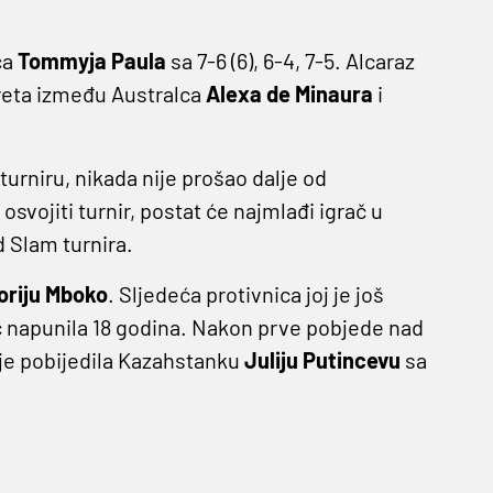
ca
Tommyja Paula
sa 7-6 (6), 6-4, 7-5. Alcaraz
sreta između Australca
Alexa de Minaura
i
turniru, nikada nije prošao dalje od
svojiti turnir, postat će najmlađi igrač u
d Slam turnira.
oriju Mboko
. Sljedeća protivnica joj je još
ec napunila 18 godina. Nakon prve pobjede nad
 je pobijedila Kazahstanku
Juliju Putincevu
sa