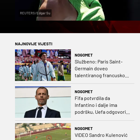
REUTERS/Edgar Su
NAJNOVIJE VIJESTI
NOGOMET
Službeno: Paris Saint-
Germain doveo
talentiranog francuskog
ofenzivca iz Monaca
NOGOMET
Fifa potvrdila da
Infantino i dalje ima
podršku, Uefa odgovorila
kako bojkot ostaje na
snazi
NOGOMET
VIDEO Sandro Kulenović