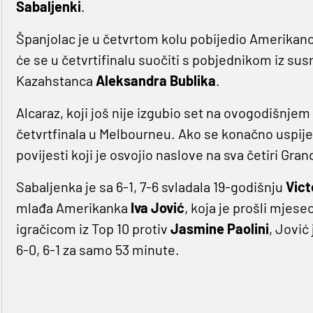
Sabaljenki
.
Španjolac je u četvrtom kolu pobijedio Amerikan
će se u četvrtifinalu suočiti s pobjednikom iz su
Kazahstanca
Aleksandra Bublika
.
Alcaraz, koji još nije izgubio set na ovogodišnjem 
četvrtfinala u Melbourneu. Ako se konačno uspije o
povijesti koji je osvojio naslove na sva četiri Gran
Sabaljenka je sa 6-1, 7-6 svladala 19-godišnju
Vict
mlađa Amerikanka
Iva Jović
, koja je prošli mjes
igračicom iz Top 10 protiv
Jasmine Paolini
, Jović
6-0, 6-1 za samo 53 minute.