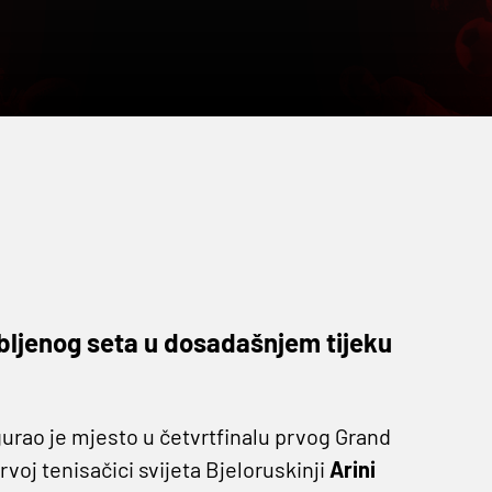
ubljenog seta u dosadašnjem tijeku
urao je mjesto u četvrtfinalu prvog Grand
voj tenisačici svijeta Bjeloruskinji
Arini