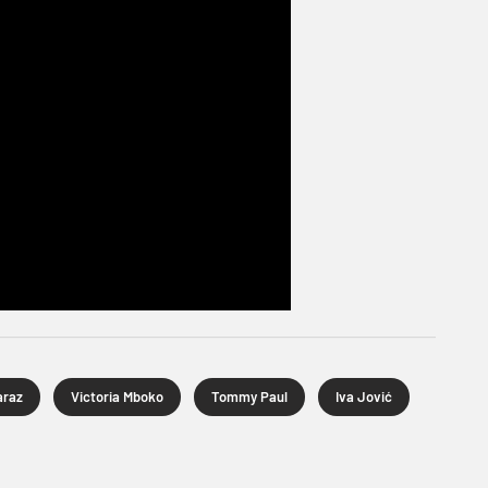
araz
Victoria Mboko
Tommy Paul
Iva Jović