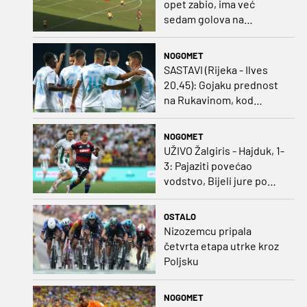
opet zabio, ima već
sedam golova na
pripremama
NOGOMET
SASTAVI (Rijeka - Ilves
20.45): Gojaku prednost
na Rukavinom, kod
Finaca bivši vratar
Dinama od prve minute
NOGOMET
UŽIVO Žalgiris - Hajduk, 1-
3: Pajaziti povećao
vodstvo, Bijeli jure po
pobjedu
OSTALO
Nizozemcu pripala
četvrta etapa utrke kroz
Poljsku
NOGOMET