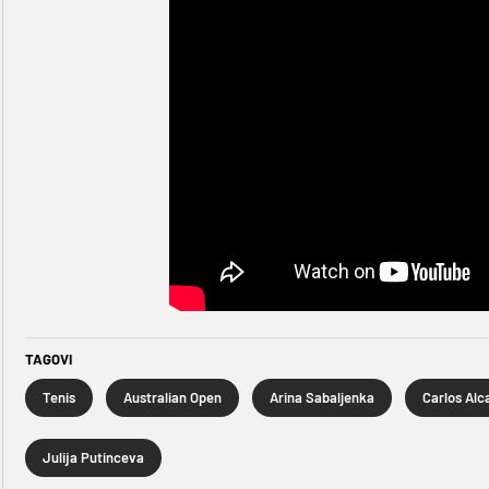
TAGOVI
Tenis
Australian Open
Arina Sabaljenka
Carlos Alc
Julija Putinceva