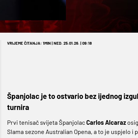
VRIJEME ČITANJA: 1MIN | NED. 25.01.26. | 09:18
Španjolac je to ostvario bez ijednog izg
turnira
Prvi tenisač svijeta Španjolac
Carlos Alcaraz
osig
Slama sezone Australian Opena, a to je uspjelo i pr