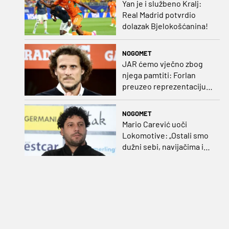
Yan je i službeno Kralj:
Real Madrid potvrdio
dolazak Bjelokošćanina!
NOGOMET
JAR ćemo vječno zbog
njega pamtiti: Forlan
preuzeo reprezentaciju
Urugvaja!
NOGOMET
Mario Carević uoči
Lokomotive: „Ostali smo
dužni sebi, navijačima i
klubu. Očekujem dobru
reakciju momčadi”