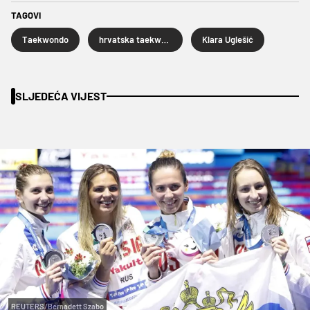
TAGOVI
Taekwondo
hrvatska taekwondo reprezentacija
Klara Uglešić
SLJEDEĆA VIJEST
REUTERS/Bernadett Szabo