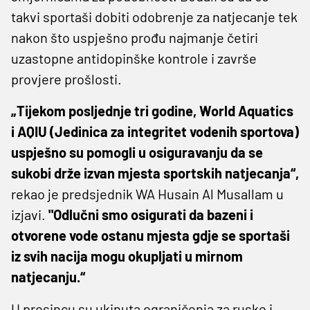
takvi sportaši dobiti odobrenje za natjecanje tek
nakon što uspješno prođu najmanje četiri
uzastopne antidopinške kontrole i završe
provjere prošlosti.
„Tijekom posljednje tri godine, World Aquatics
i AQIU (Jedinica za integritet vodenih sportova)
uspješno su pomogli u osiguravanju da se
sukobi drže izvan mjesta sportskih natjecanja“,
rekao je predsjednik WA Husain Al Musallam u
izjavi.
"Odlučni smo osigurati da bazeni i
otvorene vode ostanu mjesta gdje se sportaši
iz svih nacija mogu okupljati u mirnom
natjecanju.“
U prosincu su ukinuta ograničenja za ruske i