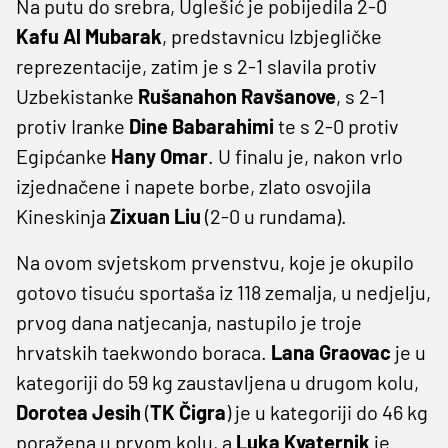
Na putu do srebra, Uglešić je pobijedila 2-0
Kafu Al Mubarak
, predstavnicu Izbjegličke
reprezentacije, zatim je s 2-1 slavila protiv
Uzbekistanke
Rušanahon Ravšanove
, s 2-1
protiv Iranke
Dine Babarahimi
te s 2-0 protiv
Egipćanke
Hany Omar
. U finalu je, nakon vrlo
izjednačene i napete borbe, zlato osvojila
Kineskinja
Zixuan Liu
(2-0 u rundama).
Na ovom svjetskom prvenstvu, koje je okupilo
gotovo tisuću sportaša iz 118 zemalja, u nedjelju,
prvog dana natjecanja, nastupilo je troje
hrvatskih taekwondo boraca.
Lana Graovac
je u
kategoriji do 59 kg zaustavljena u drugom kolu,
Dorotea Jesih
(
TK Čigra
) je u kategoriji do 46 kg
poražena u prvom kolu, a
Luka Kvaternik
je