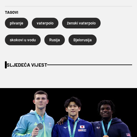
TAGOVI
plivanje
vaterpolo
ženski vaterpolo
skokovi u vodu
Rusija
Bjelorusija
SLJEDEĆA VIJEST