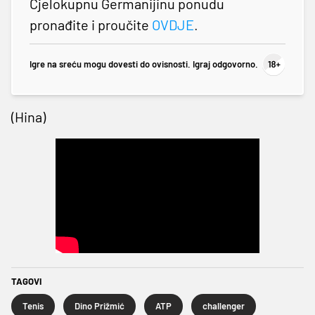
Cjelokupnu Germanijinu ponudu
pronađite i proučite
OVDJE
.
Igre na sreću mogu dovesti do ovisnosti. Igraj odgovorno.
(Hina)
TAGOVI
Tenis
Dino Prižmić
ATP
challenger