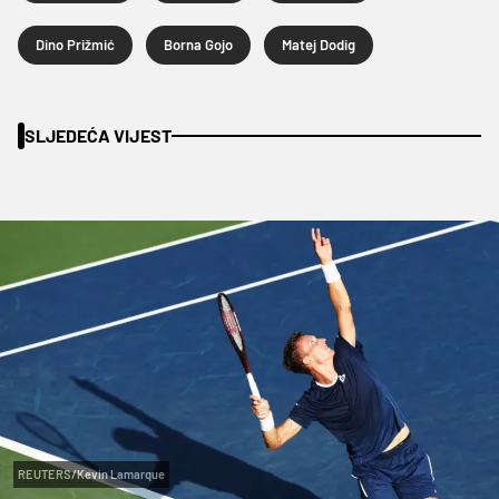
Dino Prižmić
Borna Gojo
Matej Dodig
SLJEDEĆA VIJEST
REUTERS/Kevin Lamarque