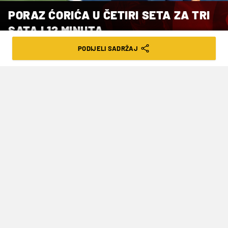
PORAZ ĆORIĆA U ČETIRI SETA ZA TRI
SATA I 12 MINUTA
PODIJELI SADRŽAJ
VRIJEME ČITANJA: 1MIN | PON. 25.08.25. | 09:37
Dino Prižmić će u ponedjeljak na teren,
a s druge strane mreže će ga čekati
Andrej Rubljov, dok će Marin Čilić,
pobjednik US Opena 2014., u utorak
pokušati svladati Kazahstanca