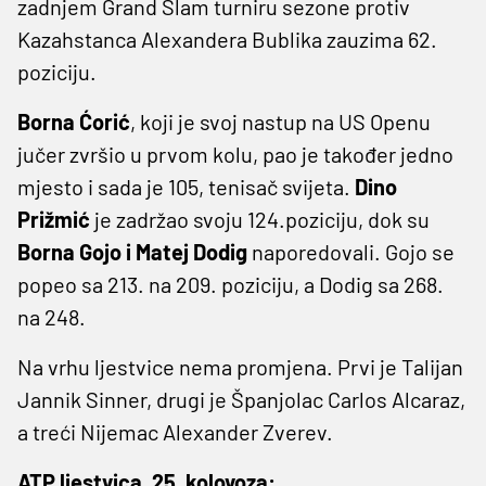
zadnjem Grand Slam turniru sezone protiv
Kazahstanca Alexandera Bublika zauzima 62.
poziciju.
Borna Ćorić
, koji je svoj nastup na US Openu
jučer zvršio u prvom kolu, pao je također jedno
mjesto i sada je 105, tenisač svijeta.
Dino
Prižmić
je zadržao svoju 124.poziciju, dok su
Borna Gojo i Matej Dodig
naporedovali. Gojo se
popeo sa 213. na 209. poziciju, a Dodig sa 268.
na 248.
Na vrhu ljestvice nema promjena. Prvi je Talijan
Jannik Sinner, drugi je Španjolac Carlos Alcaraz,
a treći Nijemac Alexander Zverev.
ATP ljestvica, 25. kolovoza: