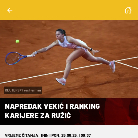
REUTERS/Yves Herman
NAPREDAK VEKIĆ I RANKING
KARIJERE ZA RUŽIĆ
VRIJEME ČITANJA: 1MIN | PON. 25.08.25. | 09:37