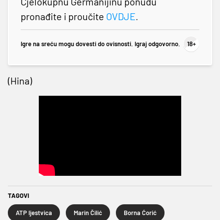
Cjelokupnu Germanijinu ponudu
pronađite i proučite
OVDJE
.
Igre na sreću mogu dovesti do ovisnosti. Igraj odgovorno.
(Hina)
TAGOVI
ATP ljestvica
Marin Čilić
Borna Ćorić