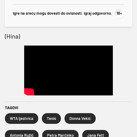
Igre na sreću mogu dovesti do ovisnosti. Igraj odgovorno.
(Hina)
TAGOVI
WTA ljestvica
Tenis
Donna Vekić
Antonia Ružić
Petra Marčinko
Jana Fett