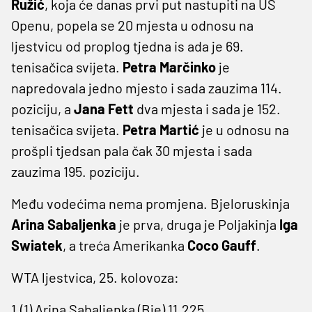
Ružić
, koja će danas prvi put nastupiti na US
Openu, popela se 20 mjesta u odnosu na
ljestvicu od proplog tjedna is ada je 69.
tenisačica svijeta.
Petra Marčinko
je
napredovala jedno mjesto i sada zauzima 114.
poziciju, a
Jana Fett
dva mjesta i sada je 152.
tenisačica svijeta.
Petra Martić
je u odnosu na
prošpli tjedsan pala čak 30 mjesta i sada
zauzima 195. poziciju.
Među vodećima nema promjena. Bjeloruskinja
Arina Sabaljenka
je prva, druga je Poljakinja
Iga
Swiatek
, a treća Amerikanka
Coco Gauff
.
WTA ljestvica, 25. kolovoza:
1.(1) Arina Sabaljenka (Bje) 11.225