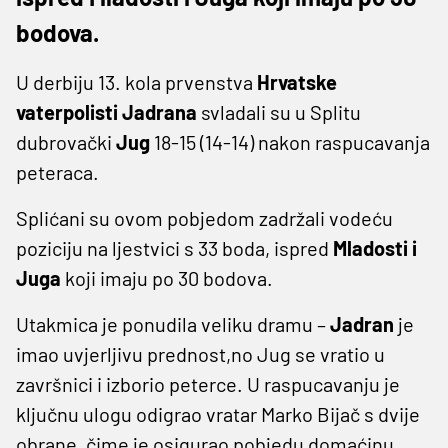
bodova.
U derbiju 13. kola prvenstva
Hrvatske
vaterpolisti Jadrana
svladali su u Splitu
dubrovački
Jug
18-15 (14-14) nakon raspucavanja
peteraca.
Splićani su ovom pobjedom zadržali vodeću
poziciju na ljestvici s 33 boda, ispred
Mladosti i
Juga
koji imaju po 30 bodova.
Utakmica je ponudila veliku dramu –
Jadran
je
imao uvjerljivu prednost,no Jug se vratio u
završnici i izborio peterce. U raspucavanju je
ključnu ulogu odigrao vratar Marko Bijač s dvije
obrane, čime je osigurao pobjedu domaćinu.