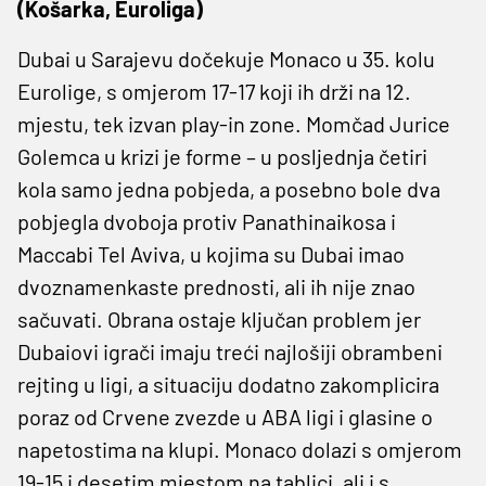
(Košarka, Euroliga)
Dubai u Sarajevu dočekuje Monaco u 35. kolu
Eurolige, s omjerom 17-17 koji ih drži na 12.
mjestu, tek izvan play-in zone. Momčad Jurice
Golemca u krizi je forme – u posljednja četiri
kola samo jedna pobjeda, a posebno bole dva
pobjegla dvoboja protiv Panathinaikosa i
Maccabi Tel Aviva, u kojima su Dubai imao
dvoznamenkaste prednosti, ali ih nije znao
sačuvati. Obrana ostaje ključan problem jer
Dubaiovi igrači imaju treći najlošiji obrambeni
rejting u ligi, a situaciju dodatno zakomplicira
poraz od Crvene zvezde u ABA ligi i glasine o
napetostima na klupi. Monaco dolazi s omjerom
19-15 i desetim mjestom na tablici, ali i s