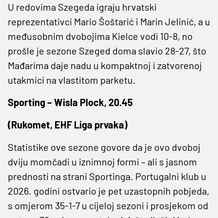
U redovima Szegeda igraju hrvatski
reprezentativci Mario Šoštarić i Marin Jelinić, a u
međusobnim dvobojima Kielce vodi 10-8, no
prošle je sezone Szeged doma slavio 28-27, što
Mađarima daje nadu u kompaktnoj i zatvorenoj
utakmici na vlastitom parketu.
Sporting – Wisla Plock, 20.45
(Rukomet, EHF Liga prvaka)
Statistike ove sezone govore da je ovo dvoboj
dviju momčadi u iznimnoj formi – ali s jasnom
prednosti na strani Sportinga. Portugalni klub u
2026. godini ostvario je pet uzastopnih pobjeda,
s omjerom 35-1-7 u cijeloj sezoni i prosjekom od