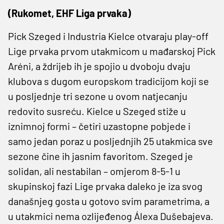
(Rukomet, EHF Liga prvaka)
Pick Szeged i Industria Kielce otvaraju play-off
Lige prvaka prvom utakmicom u mađarskoj Pick
Aréni, a ždrijeb ih je spojio u dvoboju dvaju
klubova s dugom europskom tradicijom koji se
u posljednje tri sezone u ovom natjecanju
redovito susreću. Kielce u Szeged stiže u
iznimnoj formi – četiri uzastopne pobjede i
samo jedan poraz u posljednjih 25 utakmica sve
sezone čine ih jasnim favoritom. Szeged je
solidan, ali nestabilan – omjerom 8-5-1 u
skupinskoj fazi Lige prvaka daleko je iza svog
današnjeg gosta u gotovo svim parametrima, a
u utakmici nema ozlijeđenog Álexa Dušebajeva.