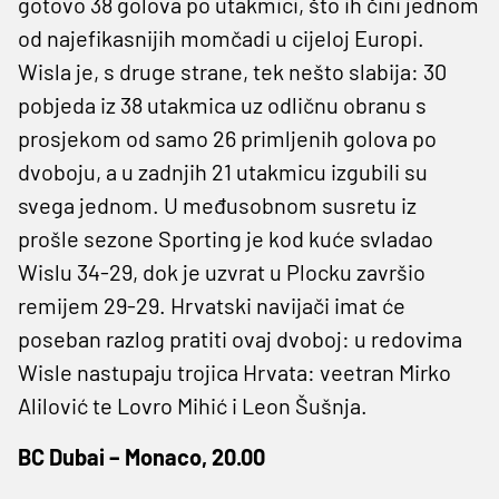
gotovo 38 golova po utakmici, što ih čini jednom
od najefikasnijih momčadi u cijeloj Europi.
Wisla je, s druge strane, tek nešto slabija: 30
pobjeda iz 38 utakmica uz odličnu obranu s
prosjekom od samo 26 primljenih golova po
dvoboju, a u zadnjih 21 utakmicu izgubili su
svega jednom. U međusobnom susretu iz
prošle sezone Sporting je kod kuće svladao
Wislu 34-29, dok je uzvrat u Plocku završio
remijem 29-29. Hrvatski navijači imat će
poseban razlog pratiti ovaj dvoboj: u redovima
Wisle nastupaju trojica Hrvata: veetran Mirko
Alilović te Lovro Mihić i Leon Šušnja.
BC Dubai – Monaco, 20.00