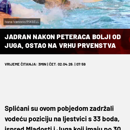
Ivana Ivanovic/PIXSELL
JADRAN NAKON PETERACA BOLJI OD
JUGA, OSTAO NA VRHU PRVENSTVA
VRIJEME ČITANJA: 3MIN | ČET. 02.04.26. | 07:59
Splićani su ovom pobjedom zadržali
vodeću poziciju na ljestvici s 33 boda,
ispred Mladosti i Juga koji imaju po 30