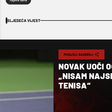
najava dana
SLJEDEĆA VIJEST
PODIJELI SADRŽAJ
NOVAK UOČI O
„NISAM NAJS
TENISA“