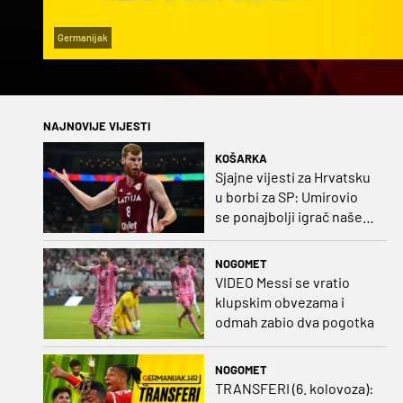
Germanijak
NAJNOVIJE VIJESTI
KOŠARKA
Sjajne vijesti za Hrvatsku
u borbi za SP: Umirovio
se ponajbolji igrač našeg
idućeg protivnika
NOGOMET
VIDEO Messi se vratio
klupskim obvezama i
odmah zabio dva pogotka
NOGOMET
TRANSFERI (6. kolovoza):