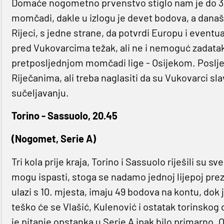
Domaće nogometno prvenstvo stiglo nam je do 34.
momčadi, dakle u izlogu je devet bodova, a današn
Rijeci, s jedne strane, da potvrdi Europu i event
pred Vukovarcima težak, ali ne i nemoguć zadatak 
pretposljednjom momčadi lige - Osijekom. Poslj
Riječanima, ali treba naglasiti da su Vukovarci 
sučeljavanju.
Torino - Sassuolo, 20.45
(Nogomet, Serie A)
Tri kola prije kraja, Torino i Sassuolo riješili su 
mogu ispasti, stoga se nadamo jednoj lijepoj prez
ulazi s 10. mjesta, imaju 49 bodova na kontu, dok j
teško će se Vlašić, Kulenović i ostatak torinskog dr
je pitanje opstanka u Serie A ipak bilo primarno