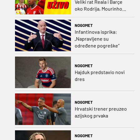
Veliki rat Reala i Barçe
oko Rodrija, Mourinho
nagovorio Viniciusa na
ostanak
NOGOMET
Infantinova isprika:
„Napravljene su
određene pogreške“
NOGOMET
Hajduk predstavio novi
dres
NOGOMET
Hrvatski trener preuzeo
azijskog prvaka
NOGOMET