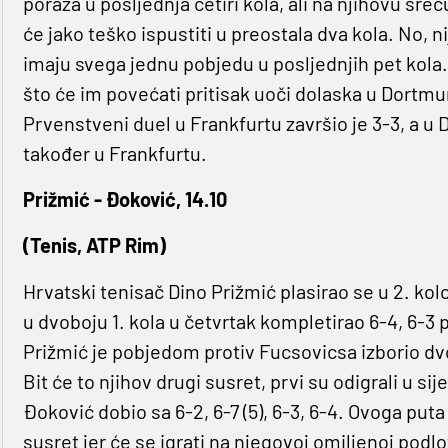
poraza u posljednja četiri kola, ali na njihovu sr
će jako teško ispustiti u preostala dva kola. No, ni
imaju svega jednu pobjedu u posljednjih pet kola. 
što će im povećati pritisak uoči dolaska u Dortmu
Prvenstveni duel u Frankfurtu završio je 3-3, a u 
također u Frankfurtu.
Prižmić - Đoković, 14.10
(Tenis, ATP Rim)
Hrvatski tenisač Dino Prižmić plasirao se u 2. ko
u dvoboju 1. kola u četvrtak kompletirao 6-4, 6-
Prižmić je pobjedom protiv Fucsovicsa izborio dv
Bit će to njihov drugi susret, prvi su odigrali u si
Đoković dobio sa 6-2, 6-7 (5), 6-3, 6-4. Ovoga put
susret jer će se igrati na njegovoj omiljenoj podlo