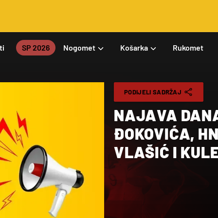
ti
SP 2026
Nogomet
Košarka
Rukomet
PODIJELI SADRŽAJ
NAJAVA DANA
ĐOKOVIĆA, HN
VLAŠIĆ I KUL