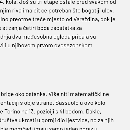
 kola. Još su tri etape ostale pred svakom od
jim rivalima bit će potreban što bogatiji ulov.
ualno preotme treće mjesto od Varaždina, dok je
stizanja četiri boda zaostatka za
ednja dva međusobna ogleda pripala su
slavili u njihovom prvom ovosezonskom
sve brige oko ostanka. Više niti matematički ne
entaciji s obje strane. Sassuolo u ovo kolo
e Torino na 13. poziciji s 41 bodom. Dakle,
uštva ukrcati u gornji dio ljestvice, no za njih
. Obje momčadi imaju samo jedan poraz u