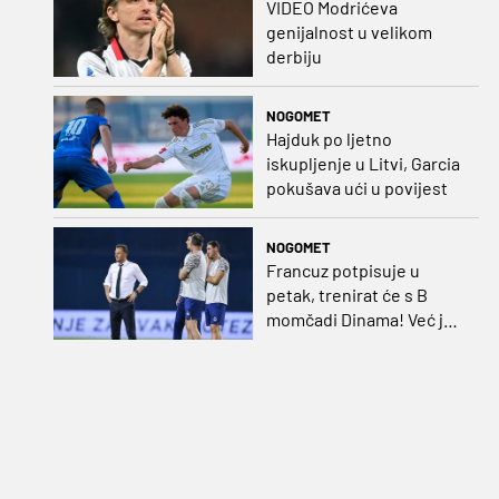
VIDEO Modrićeva
genijalnost u velikom
derbiju
NOGOMET
Hajduk po ljetno
iskupljenje u Litvi, Garcia
pokušava ući u povijest
NOGOMET
Francuz potpisuje u
petak, trenirat će s B
momčadi Dinama! Već je
dobio i nadimak