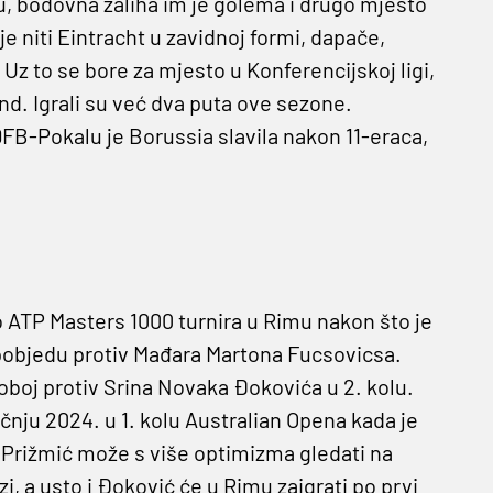
eću, bodovna zaliha im je golema i drugo mjesto
je niti Eintracht u zavidnoj formi, dapače,
Uz to se bore za mjesto u Konferencijskoj ligi,
nd. Igrali su već dva puta ove sezone.
DFB-Pokalu je Borussia slavila nakon 11-eraca,
lo ATP Masters 1000 turnira u Rimu nakon što je
3 pobjedu protiv Mađara Martona Fucsovicsa.
oboj protiv Srina Novaka Đokovića u 2. kolu.
ječnju 2024. u 1. kolu Australian Opena kada je
a Prižmić može s više optimizma gledati na
zi, a usto i Đoković će u Rimu zaigrati po prvi