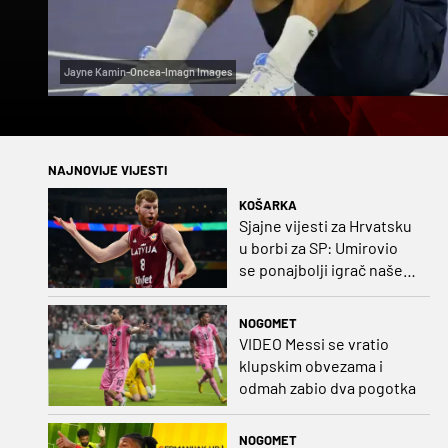
Jayne Kamin-Oncea-Imagn Images
NAJNOVIJE VIJESTI
KOŠARKA
Sjajne vijesti za Hrvatsku
u borbi za SP: Umirovio
se ponajbolji igrač našeg
idućeg protivnika
NOGOMET
VIDEO Messi se vratio
klupskim obvezama i
odmah zabio dva pogotka
NOGOMET