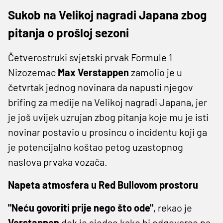
Sukob na Velikoj nagradi Japana zbog
pitanja o prošloj sezoni
Četverostruki svjetski prvak Formule 1
Nizozemac
Max Verstappen
zamolio je u
četvrtak jednog novinara da napusti njegov
brifing za medije na Velikoj nagradi Japana, jer
je još uvijek uzrujan zbog pitanja koje mu je isti
novinar postavio u prosincu o incidentu koji ga
je potencijalno koštao petog uzastopnog
naslova prvaka vozača.
Napeta atmosfera u Red Bullovom prostoru
"Neću govoriti prije nego što ode"
, rekao je
Verstappen
dok je sjedao kako bi odgovarao na