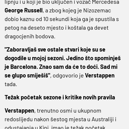
lipnju i u koji je bio uključen i vozač Mercedesa
George Russell
, a zbog kojeg je Nizozemac
dobio kaznu od 10 sekundi koja ga je spustila s
petog na deseto mjesto i koštala ga devet
dragocjenih bodova.
"Zaboravljaš sve ostale stvari koje su se
dogodile u mojoj sezoni. Jedino što spominješ
je Barcelona. Znao sam da će to doći. Sad mi
se glupo smiješiš"
, odgovorio je
Verstappen
tada.
Težak početak sezone i kritike novih pravila
Verstappen
, trenutno osmi u ukupnom
redoslijedu nakon šestog mjesta u Australiji i
odustajanja u Kini, imao je težak početak