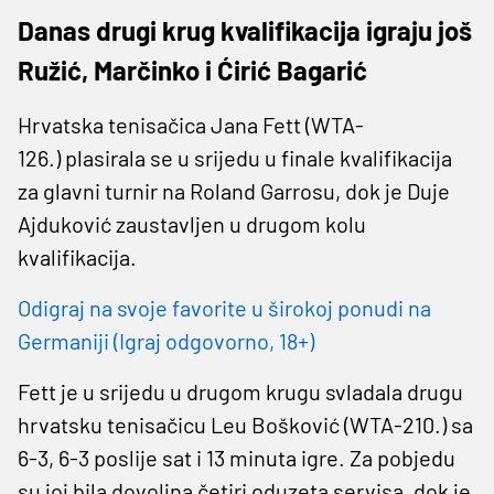
Danas drugi krug kvalifikacija igraju još
Ružić, Marčinko i Ćirić Bagarić
Hrvatska tenisačica Jana Fett (WTA-
126.) plasirala se u srijedu u finale kvalifikacija
za glavni turnir na Roland Garrosu, dok je Duje
Ajduković zaustavljen u drugom kolu
kvalifikacija.
Odigraj na svoje favorite u širokoj ponudi na
Germaniji (Igraj odgovorno, 18+)
Fett je u srijedu u drugom krugu svladala drugu
hrvatsku tenisačicu Leu Bošković (WTA-210.) sa
6-3, 6-3 poslije sat i 13 minuta igre. Za pobjedu
su joj bila dovoljna četiri oduzeta servisa, dok je