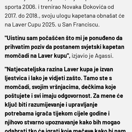
sporta 2006. i trenirao Novaka Đokovića od
2017. do 2018., svoju ulogu kapetana obnašat će
na Laver Cupu 2025. u San Franciscu.
"Uistinu sam počašćen što mi je ponuđeno da
prihvatim poziv da postanem svjetski kapetan
momčadi na Laver kupu",
izjavio je Agassi.
"Natjecateljska razina Laver kupa je izvan
ljestvica i lako je vidjeti zašto. Tamo ste s
momčadi, svojim vršnjacima, dečkima koje
poštujete i svi imaju odgovornost. Za mene će
ključ biti razumijevanje i upravljanje
potrebama igrača tijekom cijele godine i
njihovo stvarno upoznavanje kako bih mogao
odabrati tko će igrati koje mečeve kako bi nam