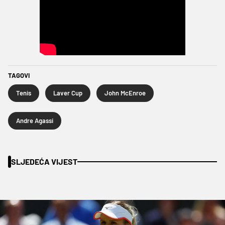
TAGOVI
Tenis
Laver Cup
John McEnroe
Andre Agassi
SLJEDEĆA VIJEST