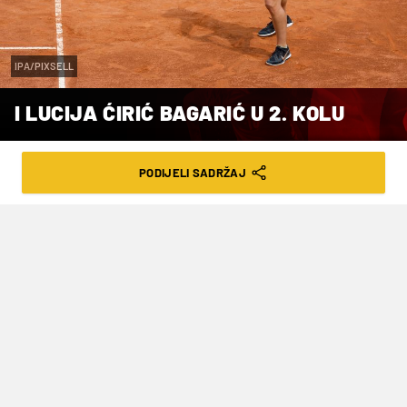
IPA/PIXSELL
I LUCIJA ĆIRIĆ BAGARIĆ U 2. KOLU
VRIJEME ČITANJA: 1MIN | SRI. 22.05.24. | 13:37
PODIJELI SADRŽAJ
Dubrovčanka je četvrta hrvatska
tenisačica koja se plasirala u drugo
kolo kvalifikacija