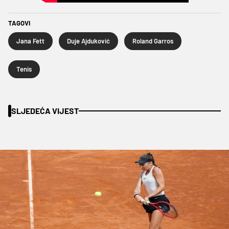
TAGOVI
Jana Fett
Duje Ajduković
Roland Garros
Tenis
SLJEDEĆA VIJEST