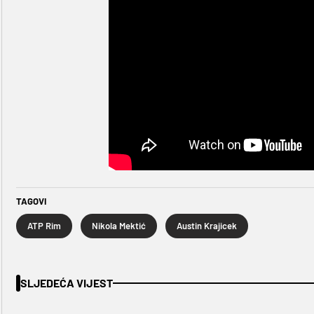
TAGOVI
ATP Rim
Nikola Mektić
Austin Krajicek
SLJEDEĆA VIJEST