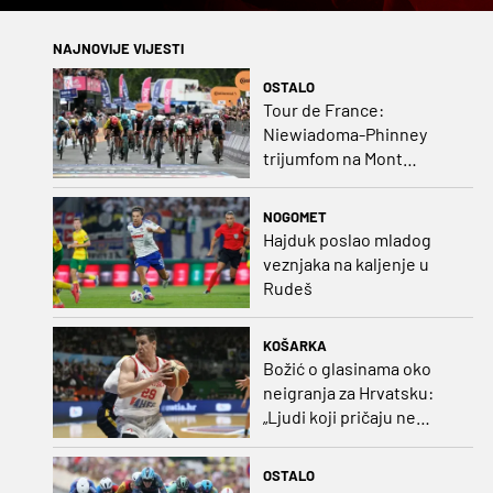
NAJNOVIJE VIJESTI
OSTALO
Tour de France:
Niewiadoma-Phinney
trijumfom na Mont
Ventoux preuzela žutu
majicu
NOGOMET
Hajduk poslao mladog
veznjaka na kaljenje u
Rudeš
KOŠARKA
Božić o glasinama oko
neigranja za Hrvatsku:
„Ljudi koji pričaju ne
plaćaju mi račune, ne
osvrćem se komentare
OSTALO
dušebrižnika“