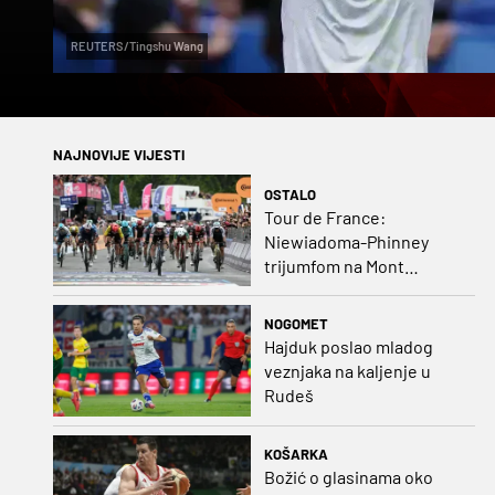
REUTERS/Tingshu Wang
NAJNOVIJE VIJESTI
OSTALO
Tour de France:
Niewiadoma-Phinney
trijumfom na Mont
Ventoux preuzela žutu
majicu
NOGOMET
Hajduk poslao mladog
veznjaka na kaljenje u
Rudeš
KOŠARKA
Božić o glasinama oko