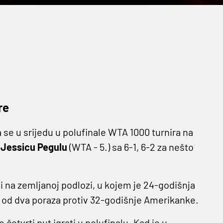
re
la se u srijedu u polufinale WTA 1000 turnira na
u
Jessicu Pegulu
(WTA - 5.) sa 6-1, 6-2 za nešto
gi na zemljanoj podlozi, u kojem je 24-godišnja
 od dva poraza protiv 32-godišnje Amerikanke.
četvrti put igrati u polufinalu. Kad je u