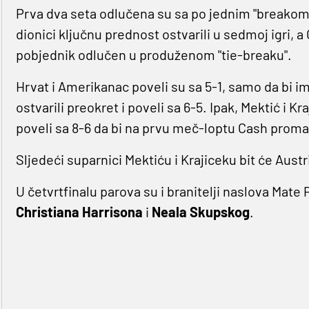
Prva dva seta odlučena su sa po jednim "breakom" 
dionici ključnu prednost ostvarili u sedmoj igri, a
pobjednik odlučen u produženom "tie-breaku".
Hrvat i Amerikanac poveli su sa 5-1, samo da bi i
ostvarili preokret i poveli sa 6-5. Ipak, Mektić i Kr
poveli sa 8-6 da bi na prvu meč-loptu Cash proma
Sljedeći suparnici Mektiću i Krajiceku bit će Austr
U četvrtfinalu parova su i branitelji naslova Mate P
Christiana Harrisona
i
Neala Skupskog
.