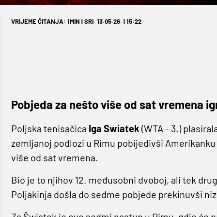
VRIJEME ČITANJA: 1MIN | SRI. 13.05.26. | 15:22
Pobjeda za nešto više od sat vremena ig
Poljska tenisačica
Iga Swiatek
(WTA - 3.) plasira
zemljanoj podlozi u Rimu pobijedivši Amerikank
više od sat vremena.
Bio je to njihov 12. međusobni dvoboj, ali tek dru
Poljakinja došla do sedme pobjede prekinuvši niz
Za Šwiatek je ovo sedmi nastup u Rimu, gdje će po 