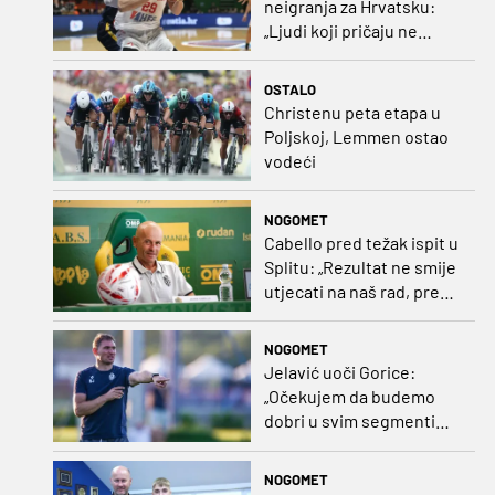
neigranja za Hrvatsku:
„Ljudi koji pričaju ne
plaćaju mi račune, ne
osvrćem se komentare
OSTALO
dušebrižnika“
Christenu peta etapa u
Poljskoj, Lemmen ostao
vodeći
NOGOMET
Cabello pred težak ispit u
Splitu: „Rezultat ne smije
utjecati na naš rad, pred
nama je dugo prvenstvo“
NOGOMET
Jelavić uoči Gorice:
„Očekujem da budemo
dobri u svim segmentima
igre i pobjedu“
NOGOMET