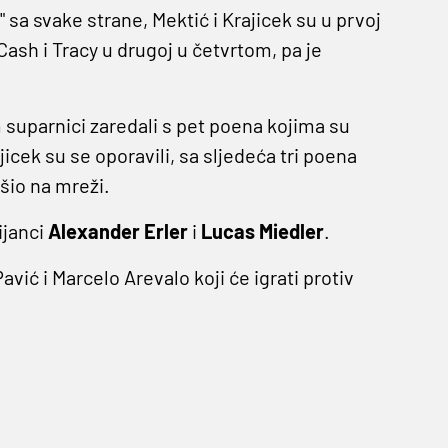
sa svake strane, Mektić i Krajicek su u prvoj
 Cash i Tracy u drugoj u četvrtom, pa je
m suparnici zaredali s pet poena kojima su
ajicek su se oporavili, sa sljedeća tri poena
šio na mreži.
ijanci
Alexander Erler
i
Lucas Miedler
.
avić i Marcelo Arevalo koji će igrati protiv