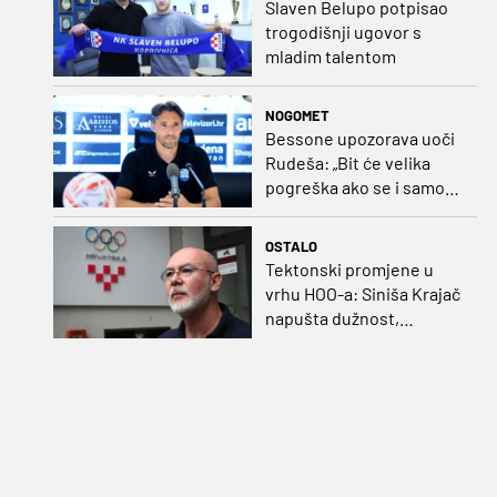
Slaven Belupo potpisao
trogodišnji ugovor s
mladim talentom
NOGOMET
Bessone upozorava uoči
Rudeša: „Bit će velika
pogreška ako se i samo
malo opustimo“
OSTALO
Tektonski promjene u
vrhu HOO-a: Siniša Krajač
napušta dužnost,
razriješeno i svih osam
direktora