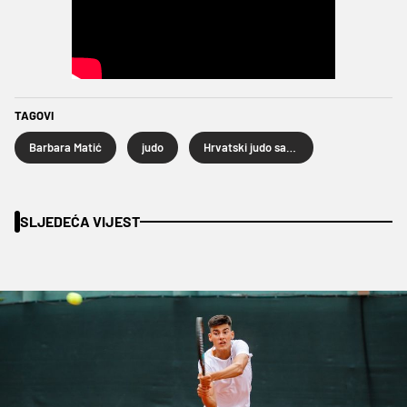
TAGOVI
Barbara Matić
judo
Hrvatski judo savez
SLJEDEĆA VIJEST