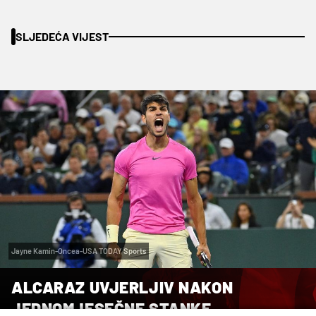
SLJEDEĆA VIJEST
Jayne Kamin-Oncea-USA TODAY Sports
ALCARAZ UVJERLJIV NAKON
JEDNOMJESEČNE STANKE