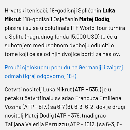
Hrvatski tenisači, 19-godišnji Splićanin
Luka
Mikrut
i 18-godišnji Osječanin
Matej Dodig
,
plasirali su se u polufinale ITF World Tour turnira
u Splitu (nagradnog fonda 15.000 USD) te će u
subotnjem međusobnom dvoboju odlučiti o
tome koji će se od njih dvojice boriti za naslov.
Prouči cjelokupnu ponudu na Germaniji i zaigraj
odmah (Igraj odgovorno, 18+)
Četvrti nositelj Luka Mikrut (ATP - 535.) je u
petak u četvrtfinalu svladao Francuza Emiliena
Vosina (ATP - 617.) sa 6-7 (6), 6-3, 6-2, dok je drugi
nositelj Matej Dodig (ATP - 379.) nadigrao
Talijana Valerija Perruzzu (ATP - 1012.) sa 6-3, 6-