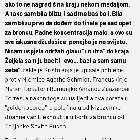
ako to ne nagradiš na kraju nekom medaljom.
A tako sam bila blizu, i sad me baš boli. Bila
sam blizu prvo da dođem do finala pa sad opet
za broncu. Padne koncentracija malo, a ovo su
sve iskusne džudašice, ponajbolje na svijetu.
Nisam uspjela održati glavu "unutra" do kraja.
Željela sam ju baciti i evo... bacila sam samu
sebe"
, rekla je Krišto koja je upisala pobjede
protiv Njemice Agathe Schmidt, Francuskinje
Manon Deketer i Rumunjke Amande Zuazanbar-
Torres, a nakon toga su uslijedila dva poraza u
"golden scoreu", u polufinalu od Nizozemke
Joanne van Lieshout te u borbi za broncu od
Talijanke Savite Russo.