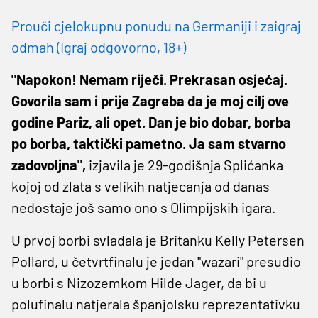
Prouči cjelokupnu ponudu na Germaniji i zaigraj
odmah (Igraj odgovorno, 18+)
"Napokon! Nemam riječi. Prekrasan osjećaj.
Govorila sam i prije Zagreba da je moj cilj ove
godine Pariz, ali opet. Dan je bio dobar, borba
po borba, taktički pametno. Ja sam stvarno
zadovoljna",
izjavila je 29-godišnja Splićanka
kojoj od zlata s velikih natjecanja od danas
nedostaje još samo ono s Olimpijskih igara.
U prvoj borbi svladala je Britanku Kelly Petersen
Pollard, u četvrtfinalu je jedan "wazari" presudio
u borbi s Nizozemkom Hilde Jager, da bi u
polufinalu natjerala španjolsku reprezentativku