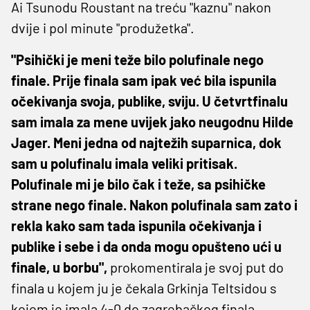
Ai Tsunodu Roustant na treću "kaznu" nakon
dvije i pol minute "produžetka".
"Psihički je meni teže bilo polufinale nego
finale. Prije finala sam ipak već bila ispunila
očekivanja svoja, publike, sviju. U četvrtfinalu
sam imala za mene uvijek jako neugodnu Hilde
Jager. Meni jedna od najtežih suparnica, dok
sam u polufinalu imala veliki pritisak.
Polufinale mi je bilo čak i teže, sa psihičke
strane nego finale. Nakon polufinala sam zato i
rekla kako sam tada ispunila očekivanja i
publike i sebe i da onda mogu opušteno ući u
finale, u borbu",
prokomentirala je svoj put do
finala u kojem ju je čekala Grkinja Teltsidou s
kojom je imala 4-0 do zagrebačkog finala.