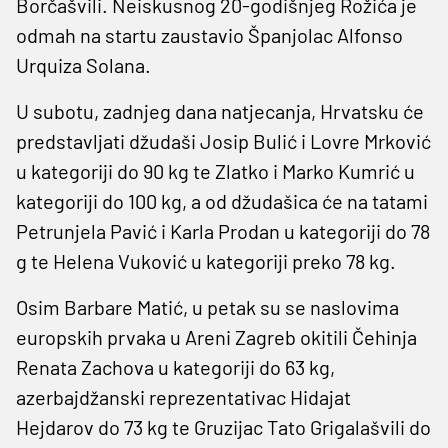
Borčašvili. Neiskusnog 20-godišnjeg Rožića je
odmah na startu zaustavio Španjolac Alfonso
Urquiza Solana.
U subotu, zadnjeg dana natjecanja, Hrvatsku će
predstavljati džudaši Josip Bulić i Lovre Mrković
u kategoriji do 90 kg te Zlatko i Marko Kumrić u
kategoriji do 100 kg, a od džudašica će na tatami
Petrunjela Pavić i Karla Prodan u kategoriji do 78
g te Helena Vuković u kategoriji preko 78 kg.
Osim Barbare Matić, u petak su se naslovima
europskih prvaka u Areni Zagreb okitili Čehinja
Renata Zachova u kategoriji do 63 kg,
azerbajdžanski reprezentativac Hidajat
Hejdarov do 73 kg te Gruzijac Tato Grigalašvili do