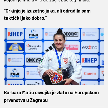
"Grkinja je izuzetno jaka, ali odradila sam
taktički jako dobro."
Barbara Matić osvojila je zlato na Europskom
prvenstvu u Zagrebu