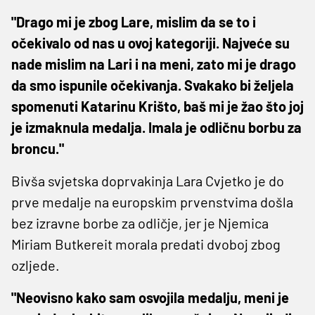
"Drago mi je zbog Lare, mislim da se to i
očekivalo od nas u ovoj kategoriji. Najveće su
nade mislim na Lari i na meni, zato mi je drago
da smo ispunile očekivanja. Svakako bi željela
spomenuti Katarinu Krišto, baš mi je žao što joj
je izmaknula medalja. Imala je odličnu borbu za
broncu."
Bivša svjetska doprvakinja Lara Cvjetko je do
prve medalje na europskim prvenstvima došla
bez izravne borbe za odličje, jer je Njemica
Miriam Butkereit morala predati dvoboj zbog
ozljede.
"Neovisno kako sam osvojila medalju, meni je