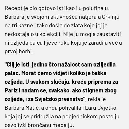
Recept je bio gotovo isti kao i u polufinalu.
Barbara je svojom aktivnošću natjerala Grkinju
na tri kazne i tako došla do zlata koje joj je
nedostajalo u kolekciji. Nije ju mogla zaustaviti
ni ozljeda palca lijeve ruke koju je zaradila već u
prvoj borbi.
"Cilj je isti, jedino što nažalost sam ozlijedila
palac. Morat ćemo vidjeti koliko je teška
ozljeda. U svakom slučaju, kreće priprema za
Pariz i nadam se, svakako, ako stignem zbog
ozljede, i za Svjetsko prvenstvo"
, rekla je
Barbara Matić, a onda pohvalila i Laru Cvjetko
koja joj se pridružila na pobjedničkom postolju
osvojivši brončanu medalju.