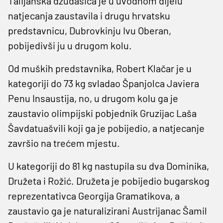
Talijanska džudašica je u uvodnom dijelu
natjecanja zaustavila i drugu hrvatsku
predstavnicu, Dubrovkinju Ivu Oberan,
pobijedivši ju u drugom kolu.
Od muških predstavnika, Robert Klačar je u
kategoriji do 73 kg svladao Španjolca Javiera
Penu Insaustija, no, u drugom kolu ga je
zaustavio olimpijski pobjednik Gruzijac Laša
Šavdatuašvili koji ga je pobijedio, a natjecanje
završio na trećem mjestu.
U kategoriji do 81 kg nastupila su dva Dominika,
Družeta i Rožić. Družeta je pobijedio bugarskog
reprezentativca Georgija Gramatikova, a
zaustavio ga je naturalizirani Austrijanac Šamil