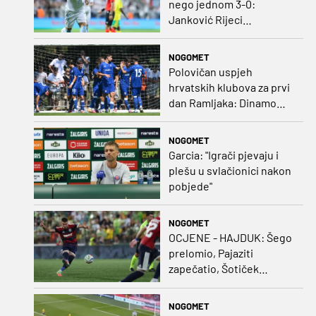
nego jednom 3-0:
Janković Rijeci
projektilom donio slavlje
protiv inferiornijeg
NOGOMET
protivnika
Polovičan uspjeh
hrvatskih klubova za prvi
dan Ramljaka: Dinamo
poražen od Juventusa,
Hajduk bolji od Bologne
NOGOMET
Garcia: "Igrači pjevaju i
plešu u svlačionici nakon
pobjede"
NOGOMET
OCJENE - HAJDUK: Šego
prelomio, Pajaziti
zapečatio, Šotiček
oduševio u predstavi
splitskih 'odlikaša'
NOGOMET