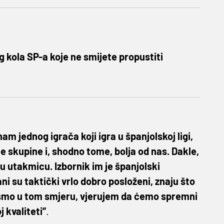
 kola SP-a koje ne smijete propustiti
 jednog igrača koji igra u španjolskoj ligi,
sne skupine i, shodno tome, bolja od nas. Dakle,
u utakmicu. Izbornik im je španjolski
ni su taktički vrlo dobro posloženi, znaju što
dili smo u tom smjeru, vjerujem da ćemo spremni
 kvaliteti”
.