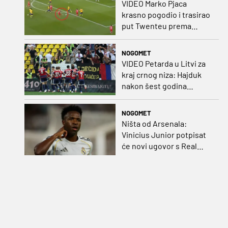
VIDEO Marko Pjaca
krasno pogodio i trasirao
put Twenteu prema
važnoj pobjedi
NOGOMET
VIDEO Petarda u Litvi za
kraj crnog niza: Hajduk
nakon šest godina
pobijedio na europskom
gostovanju
NOGOMET
Ništa od Arsenala:
Vinicius Junior potpisat
će novi ugovor s Real
Madridom