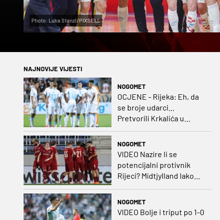
Photo: Luka Stanzl/PIXSELL
NAJNOVIJE VIJESTI
NOGOMET
OCJENE - Rijeka: Eh, da
se broje udarci...
Pretvorili Krkalića u
junaka, a izlet na uzvrat u
ozbiljan posao!
NOGOMET
VIDEO Nazire li se
potencijalni protivnik
Rijeci? Midtjylland lako
protiv Iraca za slavlje u
prvoj utakmici
NOGOMET
VIDEO Bolje i triput po 1-0