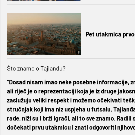
Pet utakmica prvog
Što znamo o Tajlandu?
“Dosad nisam imao neke posebne informacije, znam
ali riječ je o reprezentaciji koja je iz druge jako
zaslužuju veliki respekt i možemo očekivati tešk
stručnjak koji ima niz uspjeha u futsalu, Tajlanđa
rade, niži su i brži igrači, ali to sve znamo. Ra
dočekati prvu utakmicu i znati odgovoriti njihovoj