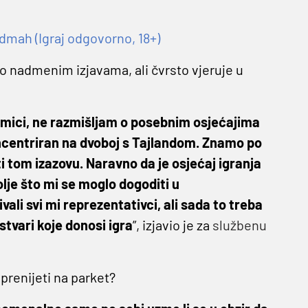
dmah (Igraj odgovorno, 18+)
o nadmenim izjavama, ali čvrsto vjeruje u
akmici, ne razmišljam o posebnim osjećajima
ncentriran na dvoboj s Tajlandom. Znamo po
tom izazovu. Naravno da je osjećaj igranja
je što mi se moglo dogoditi u
ali svi mi reprezentativci, ali sada to treba
 stvari koje donosi igra
”, izjavio je za
službenu
 prenijeti na parket?