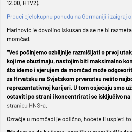
12.00, HTV2).
Prouči cjelokupnu ponudu na Germaniji i zaigraj o
Marinović je dovoljno iskusan da se ne bi razmeta
momčad.
“Već počinjemo ozbiljnije razmišljati o prvoj ut
koji me obuzimaju, nastojim biti maksimalno ko
što idemo i vjerujem da momčad može odgovoriti 
za Hrvatsku na Svjetskom prvenstvu nešto najbol
reprezentativnoj karijeri. U tom osjećaju smo uživ
ostaviti po strani i koncentrirati se isključivo na
stranicu HNS-a
.
Ozračje u momčadi je odlično, hoćete li uspjeti to