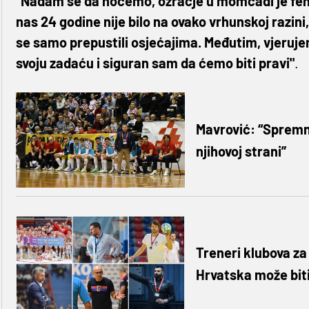
“Nadam se da hoćemo, ozračje u momčadi je fen
nas 24 godine nije bilo na ovako vrhunskoj razini
se samo prepustili osjećajima. Međutim, vjeruje
svoju zadaću i siguran sam da ćemo biti pravi"
.
Mavrović: “Spremni
njihovoj strani”
Treneri klubova z
Hrvatska može biti