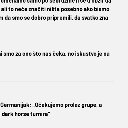
omenalno samo po sebi uzme li se u obzir da
, ali to neće značiti ništa posebno ako bismo
m da smo se dobro pripremili, da svatko zna
 smo za ono što nas čeka, no iskustvo je na
a Germanijak: „Očekujemo prolaz grupe, a
 dark horse turnira“