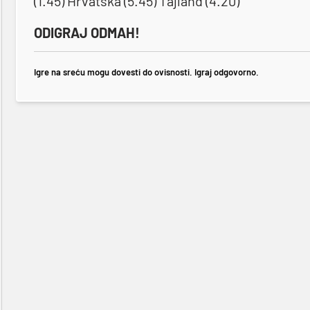
(1.45) Hrvatska (5.45) Tajland (4.20)
ODIGRAJ ODMAH!
Igre na sreću mogu dovesti do ovisnosti. Igraj odgovorno.