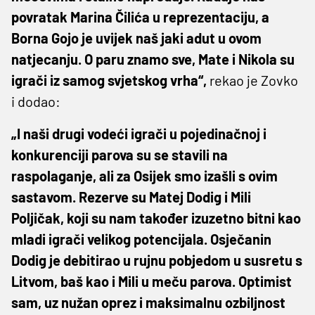
povratak Marina Čilića u reprezentaciju, a
Borna Gojo je uvijek naš jaki adut u ovom
natjecanju. O paru znamo sve, Mate i Nikola su
igrači iz samog svjetskog vrha“,
rekao je Zovko
i dodao:
„I naši drugi vodeći igrači u pojedinačnoj i
konkurenciji parova su se stavili na
raspolaganje, ali za Osijek smo izašli s ovim
sastavom. Rezerve su Matej Dodig i Mili
Poljičak, koji su nam također izuzetno bitni kao
mladi igrači velikog potencijala. Osječanin
Dodig je debitirao u rujnu pobjedom u susretu s
Litvom, baš kao i Mili u meču parova. Optimist
sam, uz nužan oprez i maksimalnu ozbiljnost