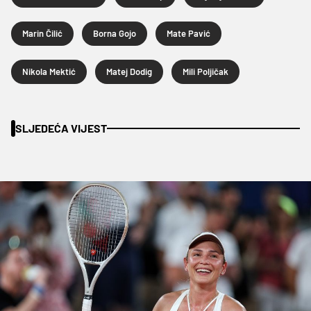
Marin Čilić
Borna Gojo
Mate Pavić
Nikola Mektić
Matej Dodig
Mili Poljičak
SLJEDEĆA VIJEST