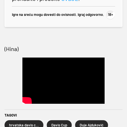
Igre na sreću mogu dovesti do ovisnosti. Igraj odgovorno.
(Hina)
TAGOVI
hrvatska davis cup reprezentacija
Davis Cup
Duje Ajduković