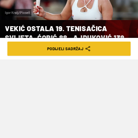
Igor Kralj/Pixsell
VEKIĆ OSTALA 19. TENISAČICA
SVIJETA, ĆORIĆ 88., AJDUKOVIĆ 139.
PODIJELI SADRŽAJ
VRIJEME ČITANJA: 2MIN | PON. 06.01.25. | 13:26
Od ostalih hrvatskih tenisačica Petra
Martić je pala za deset pozicija na 132.
mjesto, a Jana Fett je napredovala za
dva mjesta na 134. poziciju.