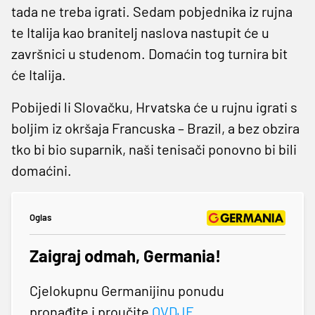
tada ne treba igrati. Sedam pobjednika iz rujna
te Italija kao branitelj naslova nastupit će u
završnici u studenom. Domaćin tog turnira bit
će Italija.
Pobijedi li Slovačku, Hrvatska će u rujnu igrati s
boljim iz okršaja Francuska – Brazil, a bez obzira
tko bi bio suparnik, naši tenisači ponovno bi bili
domaćini.
Oglas
Zaigraj odmah, Germania!
Cjelokupnu Germanijinu ponudu
pronađite i proučite
OVDJE
.