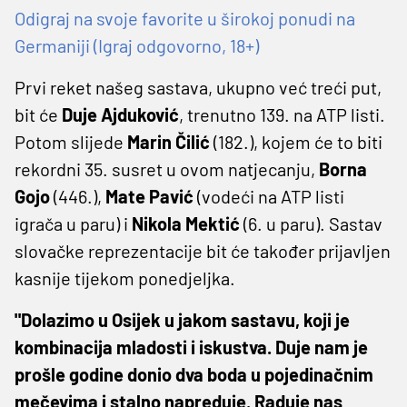
Odigraj na svoje favorite u širokoj ponudi na
Germaniji (Igraj odgovorno, 18+)
Prvi reket našeg sastava, ukupno već treći put,
bit će
Duje Ajduković
, trenutno 139. na ATP listi.
Potom slijede
Marin Čilić
(182.), kojem će to biti
rekordni 35. susret u ovom natjecanju,
Borna
Gojo
(446.),
Mate Pavić
(vodeći na ATP listi
igrača u paru) i
Nikola Mektić
(6. u paru). Sastav
slovačke reprezentacije bit će također prijavljen
kasnije tijekom ponedjeljka.
"Dolazimo u Osijek u jakom sastavu, koji je
kombinacija mladosti i iskustva. Duje nam je
prošle godine donio dva boda u pojedinačnim
mečevima i stalno napreduje. Raduje nas