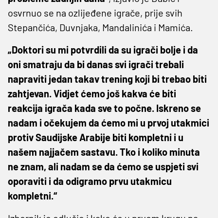
osvrnuo se na ozlijeđene igrače, prije svih
Stepančića, Duvnjaka, Mandalinića i Mamića.
„Doktori su mi potvrdili da su igrači bolje i da
oni smatraju da bi danas svi igrači trebali
napraviti jedan takav trening koji bi trebao biti
zahtjevan. Vidjet ćemo još kakva će biti
reakcija igrača kada sve to počne. Iskreno se
nadam i očekujem da ćemo mi u prvoj utakmici
protiv Saudijske Arabije biti kompletni i u
našem najjačem sastavu. Tko i koliko minuta
ne znam, ali nadam se da ćemo se uspjeti svi
oporaviti i da odigramo prvu utakmicu
kompletni.“
Izbornik je odlučio i kako će u prvom krugu na