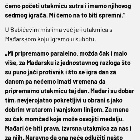
ćemo početi utakmicu sutra i imamo njihovog
sedmog igrača. Mi ćemo na to biti spremni.“
U Babićevim mislima već je i utakmica s
Mađarskom koju igramo u subotu.
„Mi pripremamo paralelno, možda čak i malo
više, za Mađarsku iz jednostavnog razloga što
su puno jači protivnik i što se igra dan za
danom pa nećemo imati vremena da
pripremamo utakmicu taj dan. Mađari su dobar
tim, nevjerojatno pokretljivi u obrani s jako
dobrim vratarom i vanjskom linijom. Za mene
su čak momčad koja može osvojiti medalju.
Mađari će biti prava, izvrsna utakmica za nas i
za njih. Naravno da ona neće odlučiti nešto