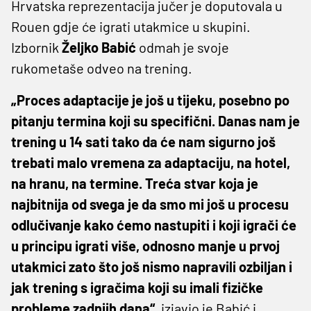
Hrvatska reprezentacija jučer je doputovala u
Rouen gdje će igrati utakmice u skupini.
Izbornik
Željko Babić
odmah je svoje
rukometaše odveo na trening.
„Proces adaptacije je još u tijeku, posebno po
pitanju termina koji su specifični. Danas nam je
trening u 14 sati tako da će nam sigurno još
trebati malo vremena za adaptaciju, na hotel,
na hranu, na termine. Treća stvar koja je
najbitnija od svega je da smo mi još u procesu
odlučivanje kako ćemo nastupiti i koji igrači će
u principu igrati više, odnosno manje u prvoj
utakmici zato što još nismo napravili ozbiljan i
jak trening s igračima koji su imali fizičke
probleme zadnjih dana“
, izjavio je Babić i