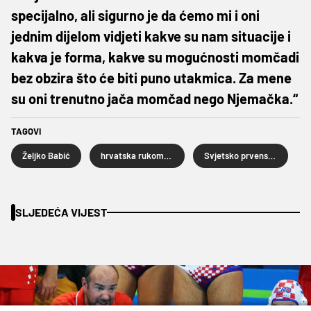
specijalno, ali sigurno je da ćemo mi i oni
jednim dijelom vidjeti kakve su nam situacije i
kakva je forma, kakve su mogućnosti momčadi
bez obzira što će biti puno utakmica. Za mene
su oni trenutno jača momčad nego Njemačka.“
TAGOVI
Željko Babić
hrvatska rukometna reprezentacija
Svjetsko prvenstvo rukometaša
SLJEDEĆA VIJEST