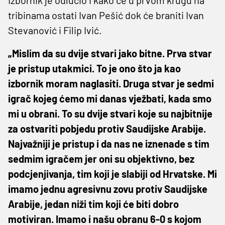
tribinama ostati Ivan Pešić dok će braniti Ivan
Stevanović i Filip Ivić.
„Mislim da su dvije stvari jako bitne. Prva stvar
je pristup utakmici. To je ono što ja kao
izbornik moram naglasiti. Druga stvar je sedmi
igrač kojeg ćemo mi danas vježbati, kada smo
mi u obrani. To su dvije stvari koje su najbitnije
za ostvariti pobjedu protiv Saudijske Arabije.
Najvažniji je pristup i da nas ne iznenade s tim
sedmim igračem jer oni su objektivno, bez
podcjenjivanja, tim koji je slabiji od Hrvatske. Mi
imamo jednu agresivnu zovu protiv Saudijske
Arabije, jedan niži tim koji će biti dobro
motiviran. Imamo i našu obranu 6-0 s kojom