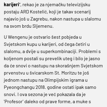
karijeri
“, rekao je za njemačku televizijsku
postaju ARD Kostelić, koji je takav scenarij
najavio još u Zagrebu, nakon nastupa u slalomu
na svom brdu Sljemenu.
U Wengenu je ostvario šest pobjeda u
Svjetskom kupu u karijeri, od čega četiri u
slalomu, a dvije u superkombinaciji. Problemi s
koljenom postali su prevelik uteg i bilo je jasno
da će snovi o nastupu na skorašnjem Svjetskom
prvenstvu u švicarskom St. Moritzu te još
jednom nastupu na Olimpijskim igrama u
Pyeongchangu 2018. godine ostati ipak samo
snovi. I ova sezona je već pokazala da je
'Profesor' daleko od prave forme, a muke s