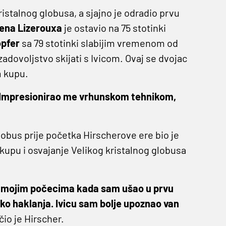
istalnog globusa, a sjajno je odradio prvu
iena Lizerouxa
je ostavio na 75 stotinki
opfer
sa 79 stotinki slabijim vremenom od
 zadovoljstvo skijati s Ivicom. Ovaj se dvojac
m kupu.
jati. Impresionirao me vrhunskom tehnikom,
i globus prije početka Hirscherove ere bio je
kupu i osvajanje Velikog kristalnog globusa
 u mojim počecima kada sam ušao u prvu
ko haklanja. Ivicu sam bolje upoznao van
čio je Hirscher.