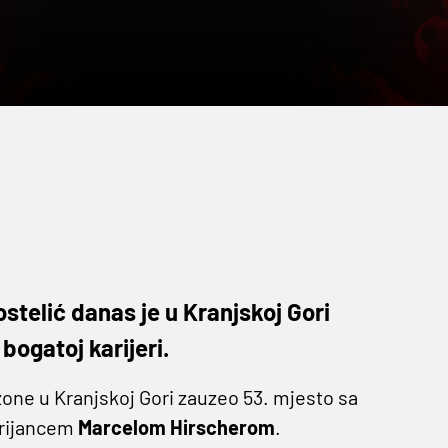
Kostelić danas je u Kranjskoj Gori
bogatoj karijeri.
ezone u Kranjskoj Gori zauzeo 53. mjesto sa
trijancem
Marcelom Hirscherom
.