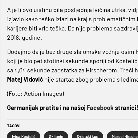
A je li ovo uistinu bila posljednja Ivičina utrka, v
izjavio kako teško izlazi na kraj s problematičnim
karijere biti vrlo teška. Da nije problema sa zdravl
2018. godine.
Dodajmo da je bez druge slalomske vožnje osim Iv
koji je bio pet stotinki sekunde sporiji od Kosteli
sa 4,04 sekunde zaostatka za Hirscherom. Treći hr
Matej Vidović
nije startao zbog problema s leđim
(Foto: Action Images)
Germanijak pratite i na našoj
Facebook
stranici
TAGOVI
Ivica Kostelić
Skijanje
Svjetski kup
Marcel Hirsche