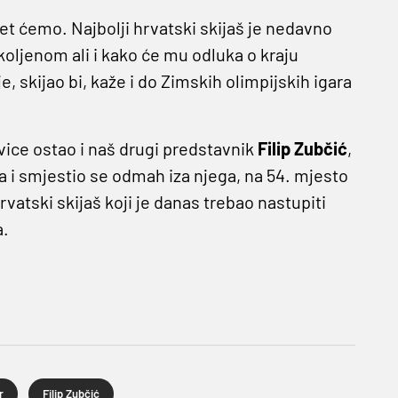
idjet ćemo. Najbolji hrvatski skijaš je nedavno
 koljenom ali i kako će mu odluka o kraju
je, skijao bi, kaže i do Zimskih olimpijskih igara
ice ostao i naš drugi predstavnik
Filip Zubčić
,
ća i smjestio se odmah iza njega, na 54. mjesto
vatski skijaš koji je danas trebao nastupiti
a.
!
r
Filip Zubčić