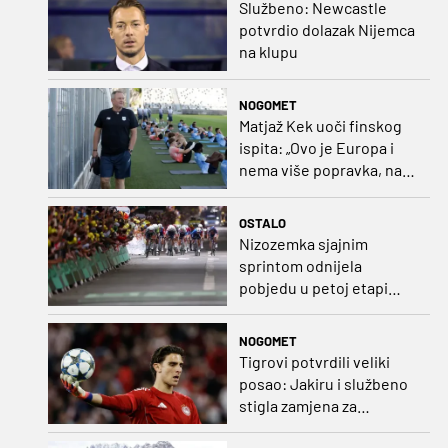
Službeno: Newcastle
potvrdio dolazak Nijemca
na klupu
NOGOMET
Matjaž Kek uoči finskog
ispita: „Ovo je Europa i
nema više popravka, na
Rujevici se nešto pita i
Rijeku!“
OSTALO
Nizozemka sjajnim
sprintom odnijela
pobjedu u petoj etapi
Toura
NOGOMET
Tigrovi potvrdili veliki
posao: Jakiru i službeno
stigla zamjena za
Pandura