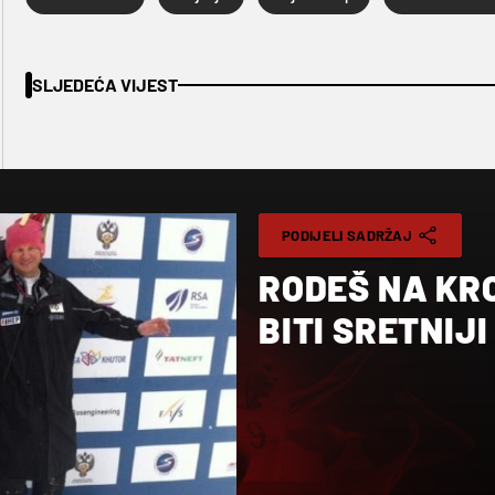
SLJEDEĆA VIJEST
PODIJELI SADRŽAJ
RODEŠ NA KR
BITI SRETNIJ