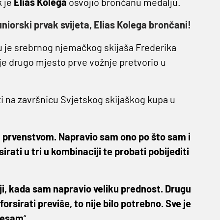
k je
Elias Kolega
osvojio brončanu medalju.
niorski prvak svijeta, Elias Kolega brončani!
ju je srebrnog njemačkog skijaša Frederika
 je drugo mjesto prve vožnje pretvorio u
ti na završnicu Svjetskog skijaškog kupa u
.
 prvenstvom. Napravio sam ono po što sam i
irati u tri u kombinaciji te probati pobijediti
nji, kada sam napravio veliku prednost. Drugu
rsirati previše, to nije bilo potrebno. Sve je
 jesam
“.