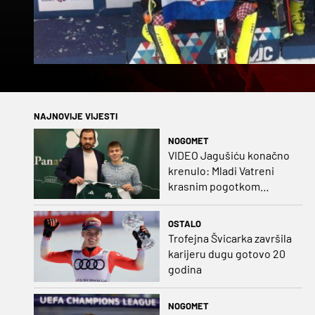
NAJNOVIJE VIJESTI
NOGOMET
VIDEO Jagušiću konačno
krenulo: Mladi Vatreni
krasnim pogotkom
potvrdio sjajnu formu
OSTALO
Trofejna Švicarka završila
karijeru dugu gotovo 20
godina
NOGOMET