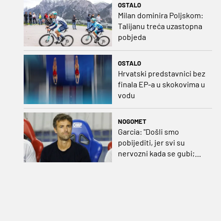
OSTALO
Milan dominira Poljskom:
Talijanu treća uzastopna
pobjeda
OSTALO
Hrvatski predstavnici bez
finala EP-a u skokovima u
vodu
NOGOMET
Garcia: "Došli smo
pobijediti, jer svi su
nervozni kada se gubi;
Pukštas: "Moja emotivna
utakmica pred djedom i
bakom"