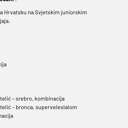
 za Hrvatsku na Svjetskim juniorskim
jaja.
ija
m
elić – srebro, kombinacija
elić – bronca, superveleslalom
nacija