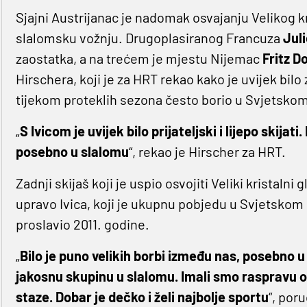
Sjajni Austrijanac je nadomak osvajanju Velikog kr
slalomsku vožnju. Drugoplasiranog Francuza
Jul
zaostatka, a na trećem je mjestu Nijemac
Fritz D
Hirschera, koji je za HRT rekao kako je uvijek bilo
tijekom proteklih sezona često borio u Svjetsko
„
S Ivicom je uvijek bilo prijateljski i lijepo ski
posebno u slalomu
“, rekao je Hirscher za HRT.
Zadnji skijaš koji je uspio osvojiti Veliki kristaln
upravo Ivica, koji je ukupnu pobjedu u Svjetskom 
proslavio 2011. godine.
„
Bilo je puno velikih borbi između nas, posebno
jakosnu skupinu u slalomu. Imali smo raspravu o
staze. Dobar je dečko i želi najbolje sportu
“, poru