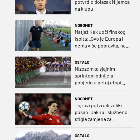
potvrdio dolazak Nijemca
na klupu
NOGOMET
Matjaž Kek uoči finskog
ispita: „Ovo je Europa i
nema više popravka, na
Rujevici se nešto pita i
Rijeku!“
OSTALO
Nizozemka sjajnim
sprintom odnijela
pobjedu u petoj etapi
Toura
NOGOMET
Tigrovi potvrdili veliki
posao: Jakiru i službeno
stigla zamjena za
Pandura
OSTALO