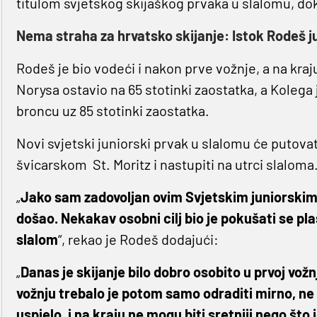
titulom svjetskog skijaškog prvaka u slalomu, do
Nema straha za hrvatsko skijanje: Istok Rodeš ju
Rodeš je bio vodeći i nakon prve vožnje, a na kra
Norysa ostavio na 65 stotinki zaostatka, a Kolega
broncu uz 85 stotinki zaostatka.
Novi svjetski juniorski prvak u slalomu će putova
švicarskom St. Moritz i nastupiti na utrci slaloma
„
Jako sam zadovoljan ovim Svjetskim juniorskim
došao. Nekakav osobni cilj bio je pokušati se plas
slalom
“, rekao je Rodeš dodajući:
„
Danas je skijanje bilo dobro osobito u prvoj vož
vožnju trebalo je potom samo odraditi mirno, ne fo
uspjelo, i na kraju ne mogu biti sretniji nego što