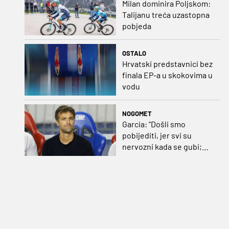
Milan dominira Poljskom:
Talijanu treća uzastopna
pobjeda
OSTALO
Hrvatski predstavnici bez
finala EP-a u skokovima u
vodu
NOGOMET
Garcia: "Došli smo
pobijediti, jer svi su
nervozni kada se gubi;
Pukštas: "Moja emotivna
utakmica pred djedom i
bakom"