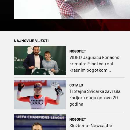
NAJNOVIJE VIJESTI
NOGOMET
VIDEO Jagušiću konačno
krenulo: Mladi Vatreni
krasnim pogotkom
potvrdio sjajnu formu
OSTALO
Trofejna Švicarka završila
karijeru dugu gotovo 20
godina
NOGOMET
Službeno: Newcastle