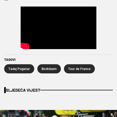
TAGOVI
Tadej Pogačar
Biciklizam
Tour de France
SLJEDEĆA VIJEST