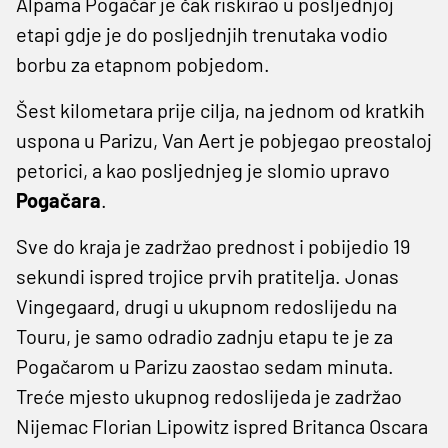
Alpama Pogačar je čak riskirao u posljednjoj
etapi gdje je do posljednjih trenutaka vodio
borbu za etapnom pobjedom.
Šest kilometara prije cilja, na jednom od kratkih
uspona u Parizu, Van Aert je pobjegao preostaloj
petorici, a kao posljednjeg je slomio upravo
Pogačara
.
Sve do kraja je zadržao prednost i pobijedio 19
sekundi ispred trojice prvih pratitelja. Jonas
Vingegaard, drugi u ukupnom redoslijedu na
Touru, je samo odradio zadnju etapu te je za
Pogačarom u Parizu zaostao sedam minuta.
Treće mjesto ukupnog redoslijeda je zadržao
Nijemac Florian Lipowitz ispred Britanca Oscara