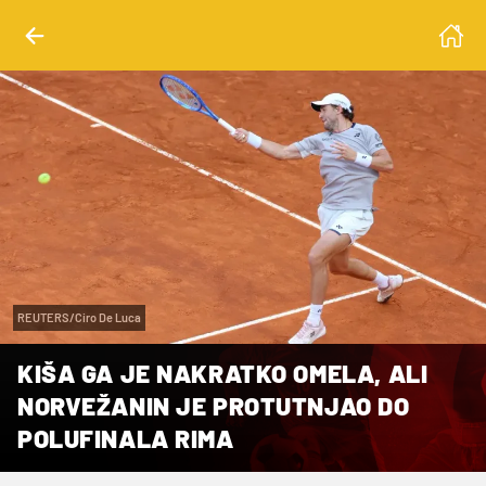
REUTERS/Ciro De Luca
KIŠA GA JE NAKRATKO OMELA, ALI
NORVEŽANIN JE PROTUTNJAO DO
POLUFINALA RIMA