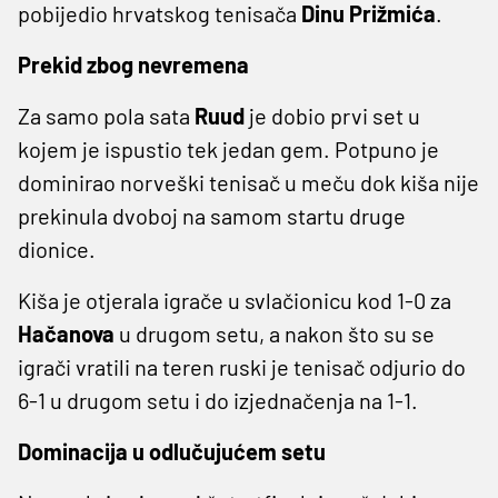
pobijedio hrvatskog tenisača
Dinu Prižmića
.
Prekid zbog nevremena
Za samo pola sata
Ruud
je dobio prvi set u
kojem je ispustio tek jedan gem. Potpuno je
dominirao norveški tenisač u meču dok kiša nije
prekinula dvoboj na samom startu druge
dionice.
Kiša je otjerala igrače u svlačionicu kod 1-0 za
Hačanova
u drugom setu, a nakon što su se
igrači vratili na teren ruski je tenisač odjurio do
6-1 u drugom setu i do izjednačenja na 1-1.
Dominacija u odlučujućem setu