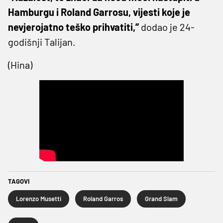
Hamburgu i Roland Garrosu, vijesti koje je
nevjerojatno teško prihvatiti,”
dodao je 24-
godišnji Talijan.
(Hina)
TAGOVI
Lorenzo Musetti
Roland Garros
Grand Slam