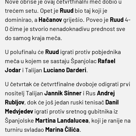
Nove obrise je ovaj četvrtfinalni meč dobio u
trećem setu. Opet je
Ruud
bio taj koji je
dominirao, a
Hačanov
griješio. Poveo je
Ruud
4-
0 čime je stvorio nenadoknadivu prednost sve
do samog kraja meča.
U polufinalu će
Ruud
igrati protiv pobjednika
meča u kojem se sastaju Španjolac
Rafael
Jodar
i Talijan
Luciano Darderi
.
U četvrtak će četvrtfinalne dvoboje odigrati prvi
nositelj Talijan
Jannik Sinner
i Rus
Andrej
Rubljov
, dok će još jedan ruski tenisač
Danil
Medvjedev
igrati protiv sretnog gubitnika iz
Španjolske
Martina Landalucea
, koji je ranije na
turniru svladao
Marina Čilića
.