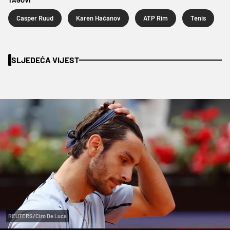
Casper Ruud
Karen Hačanov
ATP Rim
Tenis
SLJEDEĆA VIJEST
REUTERS/Ciro De Luca