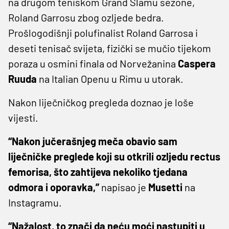
na drugom teniskom Grand Slamu sezone,
Roland Garrosu zbog ozljede bedra.
Prošlogodišnji polufinalist Roland Garrosa i
deseti tenisač svijeta, fizički se mučio tijekom
poraza u osmini finala od Norvežanina
Caspera
Ruuda
na Italian Openu u Rimu u utorak.
Nakon liječničkog pregleda doznao je loše
vijesti.
“Nakon jučerašnjeg meča obavio sam
liječničke preglede koji su otkrili ozljedu rectus
femorisa, što zahtijeva nekoliko tjedana
odmora i oporavka,”
napisao je
Musetti
na
Instagramu.
“Nažalost, to znači da neću moći nastupiti u