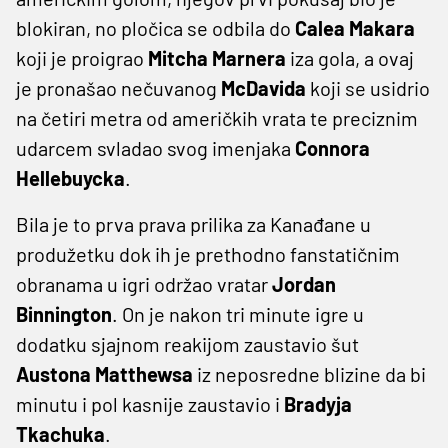
blokiran, no pločica se odbila do
Calea Makara
koji je proigrao
Mitcha Marnera
iza gola, a ovaj
je pronašao nečuvanog
McDavida
koji se usidrio
na četiri metra od američkih vrata te preciznim
udarcem svladao svog imenjaka
Connora
Hellebuycka
.
Bila je to prva prava prilika za Kanađane u
produžetku dok ih je prethodno fanstatičnim
obranama u igri održao vratar
Jordan
Binnington
. On je nakon tri minute igre u
dodatku sjajnom reakijom zaustavio šut
Austona Matthewsa
iz neposredne blizine da bi
minutu i pol kasnije zaustavio i
Bradyja
Tkachuka
.