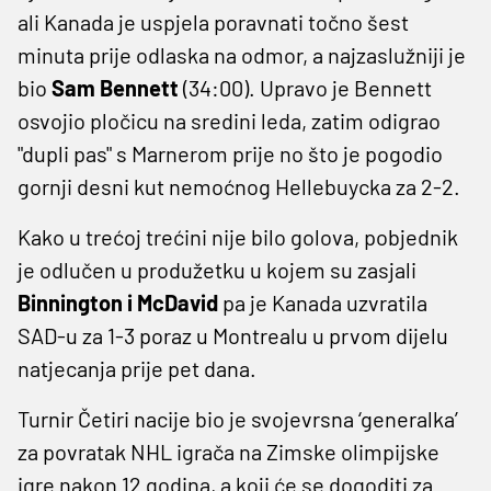
ali Kanada je uspjela poravnati točno šest
minuta prije odlaska na odmor, a najzaslužniji je
bio
Sam Bennett
(34:00). Upravo je Bennett
osvojio pločicu na sredini leda, zatim odigrao
"dupli pas" s Marnerom prije no što je pogodio
gornji desni kut nemoćnog Hellebuycka za 2-2.
Kako u trećoj trećini nije bilo golova, pobjednik
je odlučen u produžetku u kojem su zasjali
Binnington i McDavid
pa je Kanada uzvratila
SAD-u za 1-3 poraz u Montrealu u prvom dijelu
natjecanja prije pet dana.
Turnir Četiri nacije bio je svojevrsna ‘generalka’
za povratak NHL igrača na Zimske olimpijske
igre nakon 12 godina, a koji će se dogoditi za