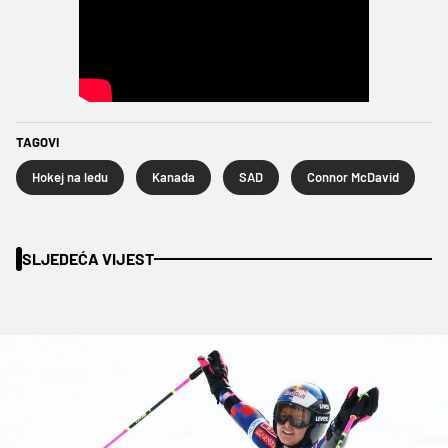
TAGOVI
Hokej na ledu
Kanada
SAD
Connor McDavid
SLJEDEĆA VIJEST