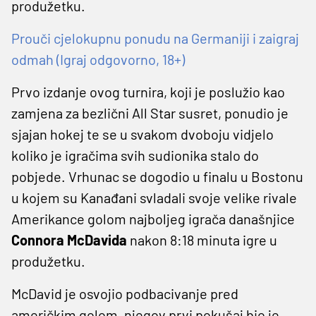
produžetku.
Prouči cjelokupnu ponudu na Germaniji i zaigraj
odmah (Igraj odgovorno, 18+)
Prvo izdanje ovog turnira, koji je poslužio kao
zamjena za bezlični All Star susret, ponudio je
sjajan hokej te se u svakom dvoboju vidjelo
koliko je igračima svih sudionika stalo do
pobjede. Vrhunac se dogodio u finalu u Bostonu
u kojem su Kanađani svladali svoje velike rivale
Amerikance golom najboljeg igrača današnjice
Connora McDavida
nakon 8:18 minuta igre u
produžetku.
McDavid je osvojio podbacivanje pred
američkim golom, njegov prvi pokušaj bio je