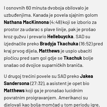
I osnovnih 60 minuta dvoboja obilovalo je
uzbuđenjima. Kanada je povela sjajnim golom
Nathana MacKinnona
(4:48) koji se izborio za
prostor za udarac s plave linije, pak je prošao
kroz gužvu i prevario
Hellebuycka
. SAD su
izjednačile preko
Bradyja Tkachuka
(16:52) pred
kraj prvog dijela,
Matthews
je uspio ubaciti
pločicu pred sam gol gdje se
Tkachuk
bolje
snašao od dvojice suparničkih braniča.
U drugoj trećini povele su SAD preko
Jakea
Sandersona
(27:32), a asistent je opet bio
Matthews
koji ga je pronašao lucidnim
povratnim proigravanjem. Amerikanci su
djelovali kao bolja momčad u tom periodu igre,