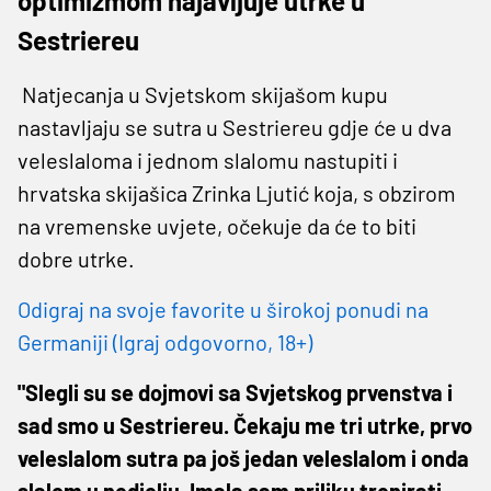
optimizmom najavljuje utrke u
Sestriereu
Natjecanja u Svjetskom skijašom kupu
nastavljaju se sutra u Sestriereu gdje će u dva
veleslaloma i jednom slalomu nastupiti i
hrvatska skijašica Zrinka Ljutić koja, s obzirom
na vremenske uvjete, očekuje da će to biti
dobre utrke.
Odigraj na svoje favorite u širokoj ponudi na
Germaniji (Igraj odgovorno, 18+)
"Slegli su se dojmovi sa Svjetskog prvenstva i
sad smo u Sestriereu. Čekaju me tri utrke, prvo
veleslalom sutra pa još jedan veleslalom i onda
slalom u nedjelju. Imala sam priliku trenirati