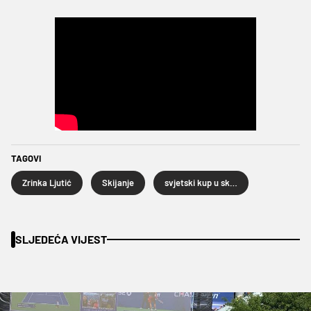
TAGOVI
Zrinka Ljutić
Skijanje
svjetski kup u skijanju
SLJEDEĆA VIJEST