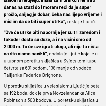
danas na stazi do i moram reći da je super
prošlo, snijeg je dobar, čeka nas lijepo vrijeme i
mislim da će biti super utrka",
rekla je Ljutić.
"Ove će utrke biti napornije jer su tri zaredom i
također dosta su duže, a i na visini smo od
2.000 m. To će sve igrati ulogu, ali nije to ništa
na što nismo navikli"
, dodala je Ljutić koja je u
ukupnom poretku skijašica u Svjetskom kupu
četvrta sa 601 bodom, 198 manje od vodeće
Talijanke Federice Brignone.
U poretku skijašica u veleslalomu Ljutić je peta
sa 192 boda, dok je prva Novzelanđanka Alice
Robinson s 300 bodova. U poretsku skijašica u