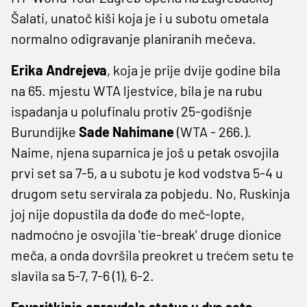
Šalati, unatoč kiši koja je i u subotu ometala
normalno odigravanje planiranih mečeva.
Erika Andrejeva
, koja je prije dvije godine bila
na 65. mjestu WTA ljestvice, bila je na rubu
ispadanja u polufinalu protiv 25-godišnje
Burundijke
Sade Nahimane
(WTA - 266.).
Naime, njena suparnica je još u petak osvojila
prvi set sa 7-5, a u subotu je kod vodstva 5-4 u
drugom setu servirala za pobjedu. No, Ruskinja
joj nije dopustila da dođe do meč-lopte,
nadmoćno je osvojila 'tie-break' druge dionice
meča, a onda dovršila preokret u trećem setu te
slavila sa 5-7, 7-6 (1), 6-2.
Favoritkinja opravdala status u dva seta