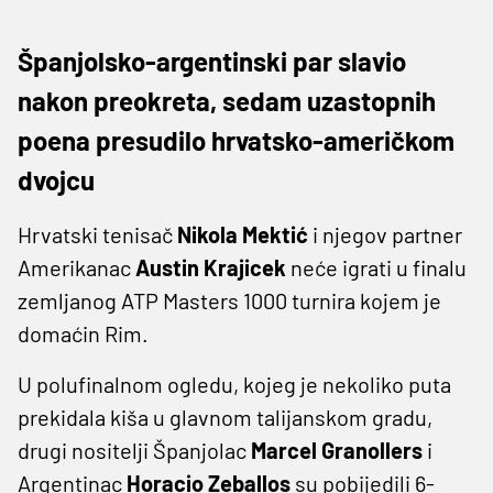
Španjolsko-argentinski par slavio
nakon preokreta, sedam uzastopnih
poena presudilo hrvatsko-američkom
dvojcu
Hrvatski tenisač
Nikola Mektić
i njegov partner
Amerikanac
Austin Krajicek
neće igrati u finalu
zemljanog ATP Masters 1000 turnira kojem je
domaćin Rim.
U polufinalnom ogledu, kojeg je nekoliko puta
prekidala kiša u glavnom talijanskom gradu,
drugi nositelji Španjolac
Marcel Granollers
i
Argentinac
Horacio Zeballos
su pobijedili 6-