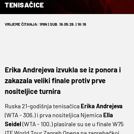
TENISAČICE
VRIJEME ČITANJA: 1MIN | SUB. 16.05.26. | 16:16
Erika Andrejeva izvukla se iz ponora i
zakazala veliki finale protiv prve
nositeljice turnira
Ruska 21-godišnja tenisačica
Erika Andrejeva
(WTA - 306.) i prva nositeljica Njemica
Ella
Seidel
(WTA - 100.) plasirale su se u finale W75
ITF World Tour Zagreb Opena na zagrebačkoj