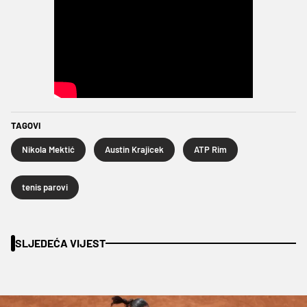
TAGOVI
Nikola Mektić
Austin Krajicek
ATP Rim
tenis parovi
SLJEDEĆA VIJEST