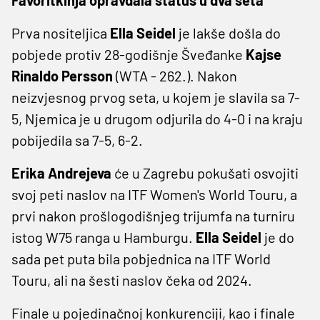
Prva nositeljica
Ella Seidel
je lakše došla do
pobjede protiv 28-godišnje Šveđanke
Kajse
Rinaldo Persson
(WTA - 262.). Nakon
neizvjesnog prvog seta, u kojem je slavila sa 7-
5, Njemica je u drugom odjurila do 4-0 i na kraju
pobijedila sa 7-5, 6-2.
Erika Andrejeva
će u Zagrebu pokušati osvojiti
svoj peti naslov na ITF Women's World Touru, a
prvi nakon prošlogodišnjeg trijumfa na turniru
istog W75 ranga u Hamburgu.
Ella Seidel
je do
sada pet puta bila pobjednica na ITF World
Touru, ali na šesti naslov čeka od 2024.
Finale u pojedinačnoj konkurenciji, kao i finale