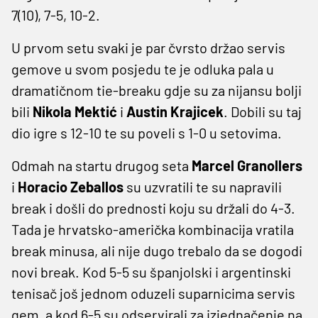
7(10), 7-5, 10-2.
U prvom setu svaki je par čvrsto držao servis
gemove u svom posjedu te je odluka pala u
dramatičnom tie-breaku gdje su za nijansu bolji
bili
Nikola Mektić
i
Austin Krajicek
. Dobili su taj
dio igre s 12-10 te su poveli s 1-0 u setovima.
Odmah na startu drugog seta
Marcel Granollers
i
Horacio Zeballos
su uzvratili te su napravili
break i došli do prednosti koju su držali do 4-3.
Tada je hrvatsko-američka kombinacija vratila
break minusa, ali nije dugo trebalo da se dogodi
novi break. Kod 5-5 su španjolski i argentinski
tenisač još jednom oduzeli suparnicima servis
gem, a kod 6-5 su odservirali za izjednačenje na