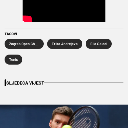
TAGOVI
Zagreb Open Challenger
Erika Andrejeva
Ella Seidel
Tenis
SLJEDEĆA VIJEST