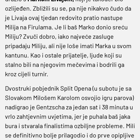
ozlijeđen. Zbližili su se, pa nije nikakvo čudo da
je Livaja ovaj tjedan redovito pratio nastupe
Milija na Firulama. Je li baš Marko donio sreću
Miliju? Zvuči dobro, iako najveće zasluge
pripadaju Miliju, ali nije loše imati Marka u svom
kantunu. Kao i ostale prijatelje, ljude koji su
stalno bili na njegovim mečevima i bodrili ga
kroz cijeli turnir.
Dvostruki pobjednik Split Opena (u subotu je sa
Slovakom Milošem Karolom osvojio igru parova)
nadigrao je Gentzscha za jedan sat i 38 minuta u
vrlo zahtjevnim uvjetima, jer je puhala baš jaka
bura i stvarala finalistima ozbiljne probleme. Mili
se definitivno bolje prilagodio i do prve opipljive