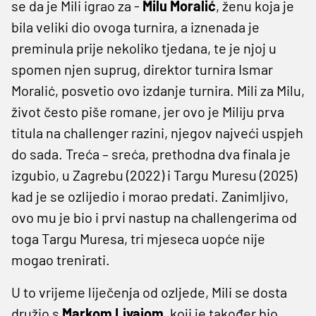
se da je Mili igrao za -
Milu Moralić
, ženu koja je
bila veliki dio ovoga turnira, a iznenada je
preminula prije nekoliko tjedana, te je njoj u
spomen njen suprug, direktor turnira Ismar
Moralić, posvetio ovo izdanje turnira. Mili za Milu,
život često piše romane, jer ovo je Miliju prva
titula na challenger razini, njegov najveći uspjeh
do sada. Treća – sreća, prethodna dva finala je
izgubio, u Zagrebu (2022) i Targu Muresu (2025)
kad je se ozlijedio i morao predati. Zanimljivo,
ovo mu je bio i prvi nastup na challengerima od
toga Targu Muresa, tri mjeseca uopće nije
mogao trenirati.
U to vrijeme liječenja od ozljede, Mili se dosta
družio s
Markom Livajom,
koji je također bio