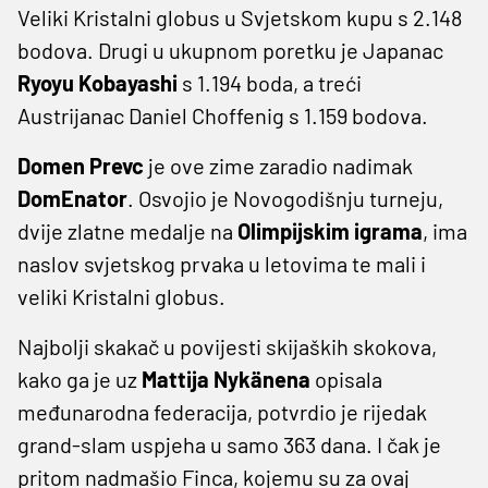
Veliki Kristalni globus u Svjetskom kupu s 2.148
bodova. Drugi u ukupnom poretku je Japanac
Ryoyu Kobayashi
s 1.194 boda, a treći
Austrijanac Daniel Choffenig s 1.159 bodova.
Domen Prevc
je ove zime zaradio nadimak
DomEnator
. Osvojio je Novogodišnju turneju,
dvije zlatne medalje na
Olimpijskim igrama
, ima
naslov svjetskog prvaka u letovima te mali i
veliki Kristalni globus.
Najbolji skakač u povijesti skijaških skokova,
kako ga je uz
Mattija Nykänena
opisala
međunarodna federacija, potvrdio je rijedak
grand-slam uspjeha u samo 363 dana. I čak je
pritom nadmašio Finca, kojemu su za ovaj