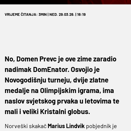
VRIJEME ČITANJA: 3MIN | NED. 29.03.26. | 16:19
No, Domen Prevc je ove zime zaradio
nadimak DomEnator. Osvojio je
Novogodišnju turneju, dvije zlatne
medalje na Olimpijskim igrama, ima
naslov svjetskog prvaka u letovima te
mali i veliki Kristalni globus.
Norveški skakač
Marius Lindvik
pobjednik je