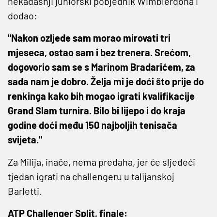
nekadašnji juniorski pobjednik Wimblerdona i
dodao:
"Nakon ozljede sam morao mirovati tri
mjeseca, ostao sam i bez trenera. Srećom,
dogovorio sam se s Marinom Bradarićem, za
sada nam je dobro. Želja mi je doći što prije do
renkinga kako bih mogao igrati kvalifikacije
Grand Slam turnira. Bilo bi lijepo i do kraja
godine doći među 150 najboljih tenisača
svijeta."
Za Milija, inače, nema predaha, jer će sljedeći
tjedan igrati na challengeru u talijanskoj
Barletti.
ATP Challenger Split, finale: