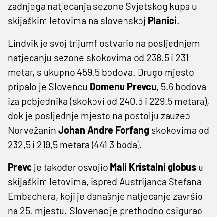
zadnjega natjecanja sezone Svjetskog kupa u
skijaškim letovima na slovenskoj
Planici
.
Lindvik je svoj trijumf ostvario na posljednjem
natjecanju sezone skokovima od 238.5 i 231
metar, s ukupno 459.5 bodova. Drugo mjesto
pripalo je Slovencu
Domenu Prevcu
, 5.6 bodova
iza pobjednika (skokovi od 240.5 i 229.5 metara),
dok je posljednje mjesto na postolju zauzeo
Norvežanin
Johan Andre Forfang
skokovima od
232,5 i 219,5 metara (441,3 boda).
Prevc
je također osvojio
Mali Kristalni globus
u
skijaškim letovima, ispred Austrijanca Stefana
Embachera, koji je današnje natjecanje završio
na 25. mjestu. Slovenac je prethodno osigurao