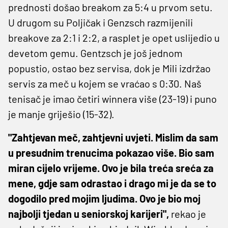
prednosti došao breakom za 5:4 u prvom setu.
U drugom su Poljičak i Genzsch razmijenili
breakove za 2:1 i 2:2, a rasplet je opet uslijedio u
devetom gemu. Gentzsch je još jednom
popustio, ostao bez servisa, dok je Mili izdržao
servis za meč u kojem se vraćao s 0:30. Naš
tenisač je imao četiri winnera više (23-19) i puno
je manje griješio (15-32).
"Zahtjevan meč, zahtjevni uvjeti. Mislim da sam
u presudnim trenucima pokazao više. Bio sam
miran cijelo vrijeme. Ovo je bila treća sreća za
mene, gdje sam odrastao i drago mi je da se to
dogodilo pred mojim ljudima. Ovo je bio moj
najbolji tjedan u seniorskoj karijeri",
rekao je