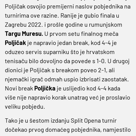
Poljičak osvojio premijerni naslov pobjednika na
turnirima ove razine. Ranije je gubio finala u
Zagrebu 2022. i prošle godine u rumunjskom
Targu Muresu.
U prvom setu finalnog meča
Poljičak
je napravio jedan break, kod 4-4 je
oduzeo servis suparniku što je hrvatskom
tenisaču bilo dovoljno da povede s 1-0. U drugoj
dionici je Poljičak s breakom poveo 2-1, ali
njemački igrač odmah uspio izbrisati zaostatak.
Novi break
Poljička
je uslijedio kod 4-4 kada
više nije napravio korak unatrag već je proslavio
veliku pobjedu.
Tako je u šestom izdanju Split Opena turnir
dočekao prvog domaćeg pobjednika, namjestilo