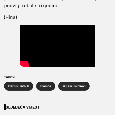
podvig trebale tri godine.
(Hina)
TAGOVI
Marius Lindvik
Planica
skijaški skokovi
SLJEDEĆA VIJEST