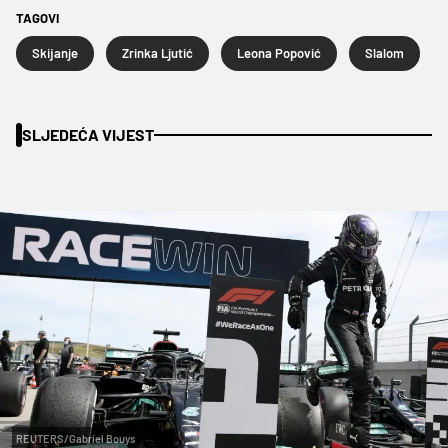
TAGOVI
Skijanje
Zrinka Ljutić
Leona Popović
Slalom
SLJEDEĆA VIJEST
REUTERS/Gabriel Bouys