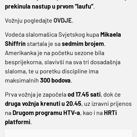
prekinula nastup u prvom “laufu”
.
Vožnju pogledajte
OVDJE
.
Vodeća slalomašica Svjetskog kupa
Mikaela
Shiffrin
startala je sa
sedmim brojem
.
Amerikanka je na početku sezone bila
besprijekorna, slavivši na sva tri dosadašnja
slaloma, te u poretku discipline ima
maksimalnih
300 bodova
.
Prva vožnja je započela
od 17.45 sati
, dok će
druga vožnja krenuti u 20.45
, uz izravni prijenos
na
Drugom programu HTV-a
, kao i na
HRTi
platformi
.