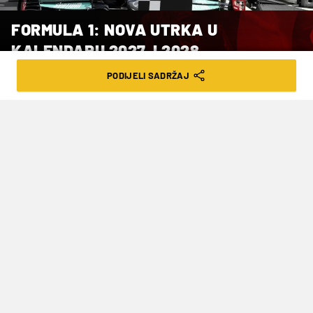
FORMULA 1: NOVA UTRKA U
KALENDARU 2027. I 2028.
PODIJELI SADRŽAJ
VRIJEME ČITANJA: 1MIN | UTO. 16.12.25. | 17:37
Autódromo Internacional do Algarve
debitirao je kao staza Formule 1 u
listopadu 2020., tijekom pandemije
Covid-19, ali je ispuštena iz kalendara
2022. godine