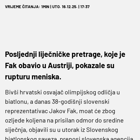
VRIJEME ČITANJA: 1MIN | UTO. 16.12.25. | 17:37
Posljednji liječničke pretrage, koje je
Fak obavio u Austriji, pokazale su
rupturu meniska.
Bivši hrvatski osvajač olimpijskog odličja u
biatlonu, a danas 38-godišnji slovenski
reprezentativac Jakov Fak, moat će zbog
ozljede koljena na prisilan odmor do sredine
siječnja, objavili su u utorak iz Slovenskog
biatlonskog saveza, prenosi slovenska agencija