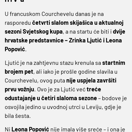
U francuskom Courchevelu danas je na
rasporedu
četvrti slalom skijašica u aktualnoj
sezoni Svjetskog kupa
, a na startu će biti i
dvije
hrvatske predstavnice – Zrinka Ljutić i Leona
Popović
.
Ljutić je na zahtjevnu stazu krenula sa
startnim
brojem pet
, ali iako je prošle godine slavila u
Courchevelu, ovog puta
nije uspjela završiti
prvu vožnju
. Ovo je za Ljutić već
treće
odustajanje u četiri slaloma sezone
– bodove je
osvojila jedino u uvodnoj utrci u Leviju, gdje je
bila šesta.
Ni
Leona Popović
nije imala više sreće – i ona je