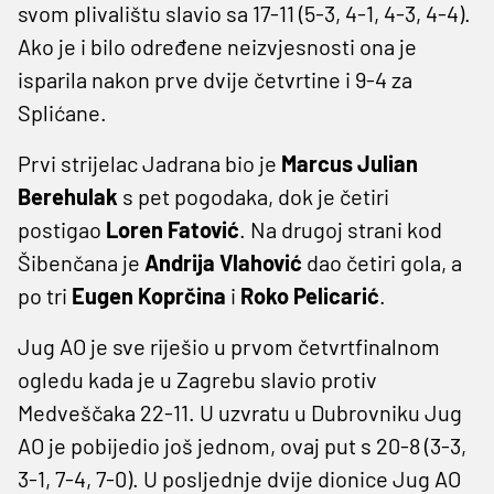
svom plivalištu slavio sa 17-11 (5-3, 4-1, 4-3, 4-4).
Ako je i bilo određene neizvjesnosti ona je
isparila nakon prve dvije četvrtine i 9-4 za
Splićane.
Prvi strijelac Jadrana bio je
Marcus Julian
Berehulak
s pet pogodaka, dok je četiri
postigao
Loren Fatović
. Na drugoj strani kod
Šibenčana je
Andrija Vlahović
dao četiri gola, a
po tri
Eugen Koprčina
i
Roko Pelicarić
.
Jug AO je sve riješio u prvom četvrtfinalnom
ogledu kada je u Zagrebu slavio protiv
Medveščaka 22-11. U uzvratu u Dubrovniku Jug
AO je pobijedio još jednom, ovaj put s 20-8 (3-3,
3-1, 7-4, 7-0). U posljednje dvije dionice Jug AO