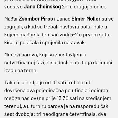
vodstvo
Jana Choinskog
2-1 u drugoj dionici.
Mađar
Zsombor Piros
i Danac
Elmer Moller
su se
zagrijali, a kad su trebali nastaviti polufinale u
kojem mađarski tenisač vodi 5-2 u prvom setu,
kiša je pojačala i spriječila nastavak.
Mečevi parova, koji su zaustavljeni u
četvrtfinalnoj fazi, nisu došli ni do toga da igrači
izađu na teren.
Tako bi u nedjelju od 10 sati trebala biti
dovršena dva pojedinačna polufinala i odigran
meč za naslov (ne prije 13.30 sati na središnjem
terenu), a u turniru parova je na rasporedu čak
šest dvoboja: tri neodigrana četvrtfinala, dva