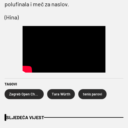
polufinala i meč za naslov.
(Hina)
TAGOVI
Zagreb Open Challenger
Tara Würth
tenis parovi
SLJEDEĆA VIJEST