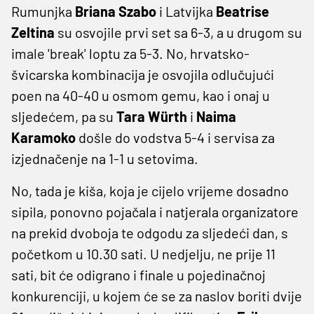
Rumunjka
Briana Szabo
i Latvijka
Beatrise
Zeltina
su osvojile prvi set sa 6-3, a u drugom su
imale 'break' loptu za 5-3. No, hrvatsko-
švicarska kombinacija je osvojila odlučujući
poen na 40-40 u osmom gemu, kao i onaj u
sljedećem, pa su
Tara Würth
i
Naima
Karamoko
došle do vodstva 5-4 i servisa za
izjednačenje na 1-1 u setovima.
No, tada je kiša, koja je cijelo vrijeme dosadno
sipila, ponovno pojačala i natjerala organizatore
na prekid dvoboja te odgodu za sljedeći dan, s
početkom u 10.30 sati. U nedjelju, ne prije 11
sati, bit će odigrano i finale u pojedinačnoj
konkurenciji, u kojem će se za naslov boriti dvije