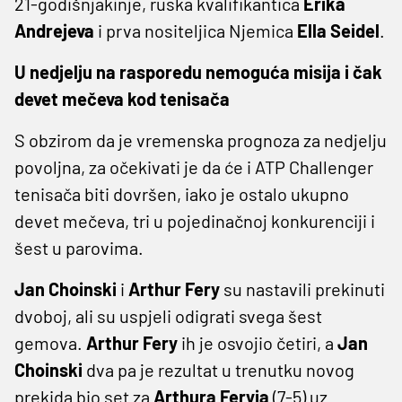
21-godišnjakinje, ruska kvalifikantica
Erika
Andrejeva
i prva nositeljica Njemica
Ella Seidel
.
U nedjelju na rasporedu nemoguća misija i čak
devet mečeva kod tenisača
S obzirom da je vremenska prognoza za nedjelju
povoljna, za očekivati je da će i ATP Challenger
tenisača biti dovršen, iako je ostalo ukupno
devet mečeva, tri u pojedinačnoj konkurenciji i
šest u parovima.
Jan Choinski
i
Arthur Fery
su nastavili prekinuti
dvoboj, ali su uspjeli odigrati svega šest
gemova.
Arthur Fery
ih je osvojio četiri, a
Jan
Choinski
dva pa je rezultat u trenutku novog
prekida bio set za
Arthura Feryja
(7-5) uz