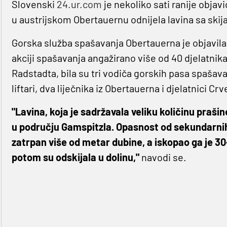
Slovenski
24.ur.com
je nekoliko sati ranije objavio
u austrijskom Obertauernu odnijela lavina sa skij
Gorska služba spašavanja Obertauerna je objavila
akciji spašavanja angažirano više od 40 djelatnik
Radstadta, bila su tri vodiča gorskih pasa spašava
liftari, dva liječnika iz Obertauerna i djelatnici Cr
"Lavina, koja je sadržavala veliku količinu praši
u području Gamspitzla. Opasnost od sekundarnih la
zatrpan više od metar dubine, a iskopao ga je 30-
potom su odskijala u dolinu,"
navodi se.