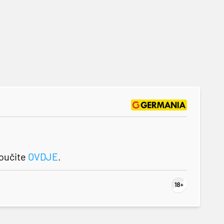
roučite
OVDJE
.