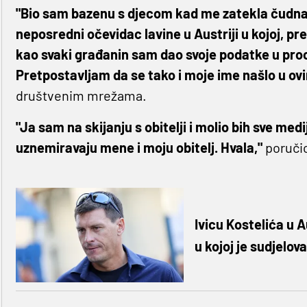
"Bio sam bazenu s djecom kad me zatekla čudna vi
neposredni očevidac lavine u Austriji u kojoj, p
kao svaki građanin sam dao svoje podatke u proc
Pretpostavljam da se tako i moje ime našlo u ov
društvenim mrežama.
"Ja sam na skijanju s obitelji i molio bih sve med
uznemiravaju mene i moju obitelj. Hvala,"
poručio
Ivicu Kostelića u A
u kojoj je sudjelov