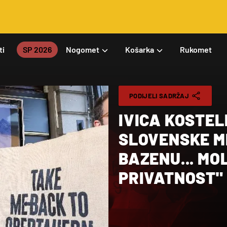
ti
SP 2026
Nogomet
Košarka
Rukomet
PODIJELI SADRŽAJ
IVICA KOSTE
SLOVENSKE ME
BAZENU... MO
PRIVATNOST"