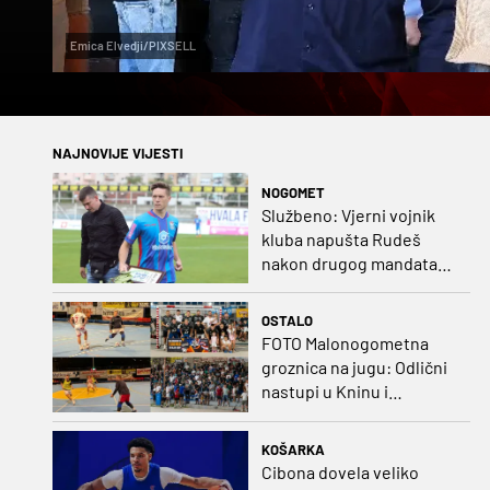
Emica Elvedji/PIXSELL
NAJNOVIJE VIJESTI
NOGOMET
Službeno: Vjerni vojnik
kluba napušta Rudeš
nakon drugog mandata
na zapadu Zagreba
OSTALO
FOTO Malonogometna
groznica na jugu: Odlični
nastupi u Kninu i
Metkoviću okrunjeni
vrijednim nagradama
KOŠARKA
Cibona dovela veliko