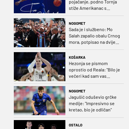
pojačanje, podno Tornja
stiže Amerikanac s
naslovom iz EuroCupa
NOGOMET
Sada je i službeno: Mo
Salah zapalio obalu Crnog
mora, potpisao na dvije
godine
KOŠARKA
Hezonja se pismom
oprostio od Reala: "Bilo je
večeri kad sam vas
dovodio do ruba
strpljenja"
NOGOMET
Jagušić oduševio grčke
medije: "Impresivno se
kretao, bio je odličan"
OSTALO