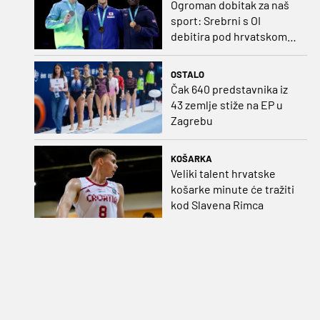
Ogroman dobitak za naš
sport: Srebrni s OI
debitira pod hrvatskom
zastavom
OSTALO
Čak 640 predstavnika iz
43 zemlje stiže na EP u
Zagrebu
KOŠARKA
Veliki talent hrvatske
košarke minute će tražiti
kod Slavena Rimca