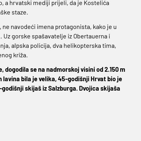
, a hrvatski mediji prijeli, da je Kostelića
aške staze.
, ne navodeći imena protagonista, kako je u
a. Uz gorske spašavatelje iz Obertauerna i
nja, alpska policija, dva helikopterska tima,
venog križa.
ne, dogodila se na nadmorskoj visini od 2.150 m
vina bila je velika, 45-godišnji Hrvat bio je
godišnji skijaš iz Salzburga. Dvojica skijaša