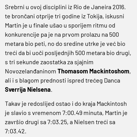
Srebrni u ovoj disciplini iz Rio de Janeira 2016.
te brončani otprije tri godine iz Tokija, iskusni
Martin je u finale ušao u sporijem ritmu od
konkurencije pa je na prvom prolazu na 500
metara bio peti, no do sredine utrke je već bio
treći da bi uoči posljednjih 500 metara bio drugi,
s tri sekunde zaostatka za sjajnim
Novozelanđaninom
Thomasom Mackintoshom
,
ali i s blagom prednosti ispred trećeg Danca
Sverrija Nielsena
.
Takav je redoslijed ostao i do kraja Mackintosh
je slavio s vremenom 7:00.49 minuta, Martin je
završio drugi sa 7:03.25, a Nielsen treći sa
7:03.42.