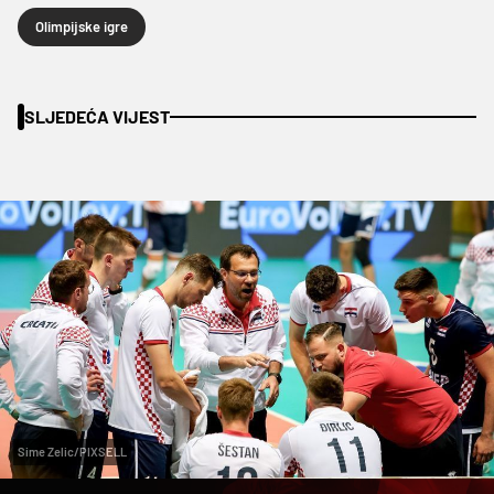
Olimpijske igre
SLJEDEĆA VIJEST
Sime Zelic/PIXSELL