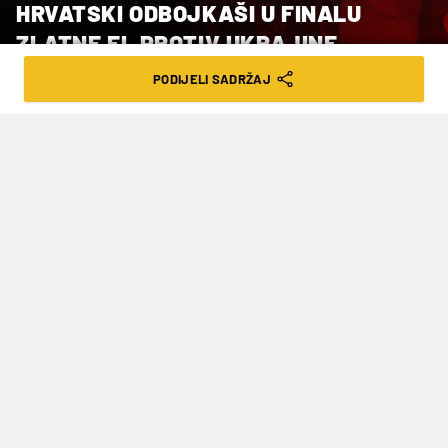
HRVATSKI ODBOJKAŠI U FINALU
ZLATNE EL PROTIV UKRAJINE
PODIJELI SADRŽAJ
VRIJEME ČITANJA: 2MIN | NED. 16.06.24. | 11:32
Pobjeda u pet setova
Hrvatska
muška odbojkaška reprezentacija
igrat će u finalu
Zlatne Europske lige
, u
polufinalnom ogledu Final Four turnira koji se
održava u
Osijeku
svladala je Hrvatska s 3-2 (25-
20, 24-26, 25-21, 19-25, 15-13) Estoniju.