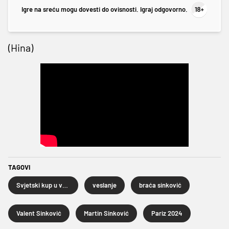
Igre na sreću mogu dovesti do ovisnosti. Igraj odgovorno.
(Hina)
TAGOVI
Svjetski kup u veslanju
veslanje
braća sinković
Valent Sinković
Martin Sinković
Pariz 2024