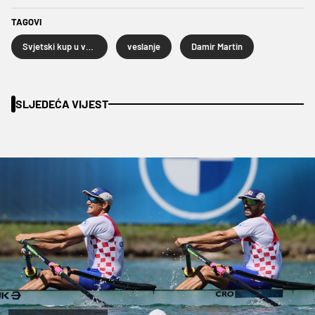
TAGOVI
Svjetski kup u veslanju
veslanje
Damir Martin
SLJEDEĆA VIJEST