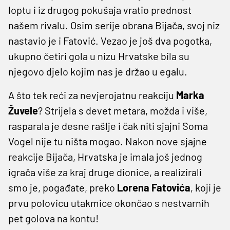
loptu i iz drugog pokušaja vratio prednost
našem rivalu. Osim serije obrana Bijača, svoj niz
nastavio je i Fatović. Vezao je još dva pogotka,
ukupno četiri gola u nizu Hrvatske bila su
njegovo djelo kojim nas je držao u egalu.
A što tek reći za nevjerojatnu reakciju
Marka
Žuvele
? Strijela s devet metara, možda i više,
rasparala je desne rašlje i čak niti sjajni Soma
Vogel nije tu ništa mogao. Nakon nove sjajne
reakcije Bijača, Hrvatska je imala još jednog
igrača više za kraj druge dionice, a realizirali
smo je, pogađate, preko
Lorena Fatovića
, koji je
prvu polovicu utakmice okončao s nestvarnih
pet golova na kontu!