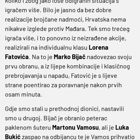
koliko i zbog jako loše odigranih situacija s
igračem više. Bilo je jasno da bez dobre
realizacije brojčane nadmoći, Hrvatska nema
nikakve izglede protiv Mađara. Tek smo trećeg
igrača više, i to ponovno iz neizrađene akcije,
realizirali na individualnu klasu
Lorena
Fatovića
. Na to je
Marko Bijač
nadovezao svoju
prvu obranu, a iz lijepe kombinacije i klasičnog
prebrojavanja u napadu, Fatović je s lijeve
strane poentirao za poravnanje nakon prvih
osam minuta.
Gdje smo stali u prethodnoj dionici, nastavili
smo u drugoj. Bijač je obranio peterac
paklenom šuteru
Martonu Vamosu
, ali je
Luka
Bukić
zaspao na odbijancu te je Vamos prihvatio