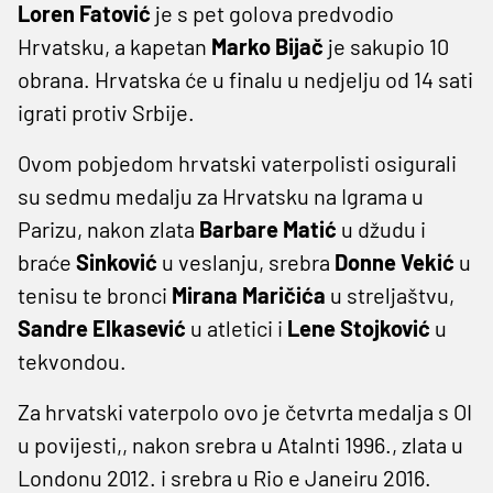
Loren Fatović
je s pet golova predvodio
Hrvatsku, a kapetan
Marko Bijač
je sakupio 10
obrana. Hrvatska će u finalu u nedjelju od 14 sati
igrati protiv Srbije.
Ovom pobjedom hrvatski vaterpolisti osigurali
su sedmu medalju za Hrvatsku na Igrama u
Parizu, nakon zlata
Barbare Matić
u džudu i
braće
Sinković
u veslanju, srebra
Donne Vekić
u
tenisu te bronci
Mirana Maričića
u streljaštvu,
Sandre Elkasević
u atletici i
Lene Stojković
u
tekvondou.
Za hrvatski vaterpolo ovo je četvrta medalja s OI
u povijesti,, nakon srebra u Atalnti 1996., zlata u
Londonu 2012. i srebra u Rio e Janeiru 2016.