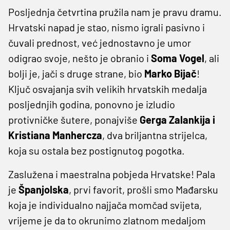
Posljednja četvrtina pružila nam je pravu dramu.
Hrvatski napad je stao, nismo igrali pasivno i
čuvali prednost, već jednostavno je umor
odigrao svoje, nešto je obranio i
Soma Vogel
, ali
bolji je, jači s druge strane, bio
Marko Bijač
!
Ključ osvajanja svih velikih hrvatskih medalja
posljednjih godina, ponovno je izludio
protivničke šutere, ponajviše
Gerga Zalankija i
Kristiana Manhercza
, dva briljantna strijelca,
koja su ostala bez postignutog pogotka.
Zaslužena i maestralna pobjeda Hrvatske! Pala
je
Španjolska
, prvi favorit, prošli smo Mađarsku
koja je individualno najjača momčad svijeta,
vrijeme je da to okrunimo zlatnom medaljom