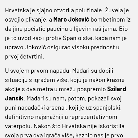
Hrvatska je sjajno otvorila polufinale. Žuvela je
osvojio plivanje, a
Maro Joković
bombetinom iz
daljine počistio paučinu u lijevim rašljama. Bio
je to uvod kao i protiv Španjolske, kada nam je
upravo Joković osigurao visoku prednost u
prvoj četvrtini.
U svojem prvom napadu, Mađari su dobili
situaciju s igračem više, koju je nakon krasne
akcije s dva metra u mrežu pospremio
Szilard
Jansik
. Mađari su nam, potom, pokazali svoj
puni napadački arsenal, koji je uz španjolski,
definitivno najsnažniji u reprezentativnom
vaterpolu. Nakon što Hrvatska nije iskoristila
svoja prva dva igrača više, kaznio nas je prvo