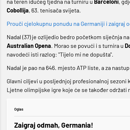
na teren idućeg tjedna na turniru u
Barceloni
, gdj
Cobollija
, 63. tenisača svijeta.
Prouči cjelokupnu ponudu na Germaniji i zaigraj o
Nadal (37) je ozlijedio bedro početkom siječnja na
Australian
Opena
. Morao se povući i s turnira u
Do
navodeći isti razlog: "Tijelo mi ne dopušta".
Nadal je pao na 646. mjesto ATP liste, a za nastup 
Glavni ciljevi u posljednjoj profesionalnoj sezoni
Ljetne olimpijske igre koje će se također održati n
Oglas
Zaigraj odmah, Germania!