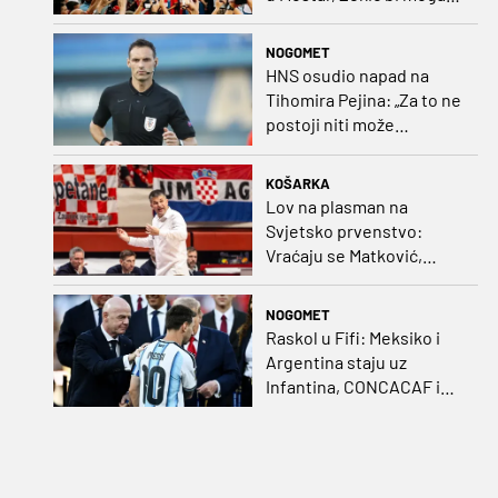
biti iznenađenje
NOGOMET
HNS osudio napad na
Tihomira Pejina: „Za to ne
postoji niti može
postojati opravdanje”
KOŠARKA
Lov na plasman na
Svjetsko prvenstvo:
Vraćaju se Matković,
Nakić i Drežnjak
NOGOMET
Raskol u Fifi: Meksiko i
Argentina staju uz
Infantina, CONCACAF i
CONMEBOL više nisu
čvrsti