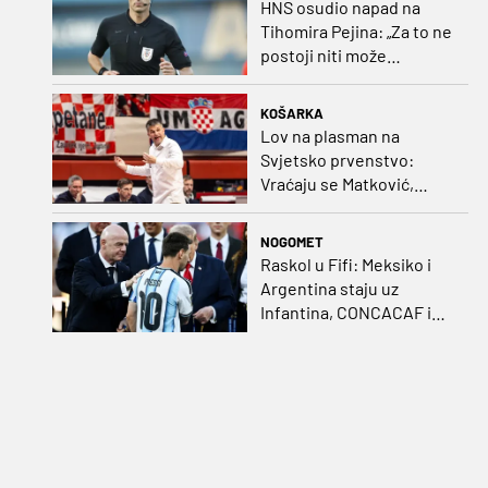
HNS osudio napad na
Tihomira Pejina: „Za to ne
postoji niti može
postojati opravdanje”
KOŠARKA
Lov na plasman na
Svjetsko prvenstvo:
Vraćaju se Matković,
Nakić i Drežnjak
NOGOMET
Raskol u Fifi: Meksiko i
Argentina staju uz
Infantina, CONCACAF i
CONMEBOL više nisu
čvrsti