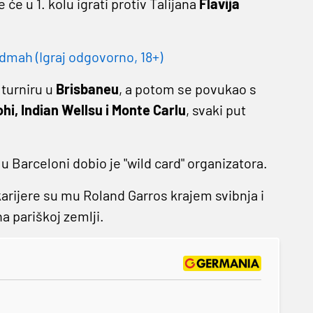
e će u 1. kolu igrati protiv Talijana
Flavija
dmah (Igraj odgovorno, 18+)
 turniru u
Brisbaneu
, a potom se povukao s
hi, Indian Wellsu i Monte Carlu
, svaki put
u Barceloni dobio je "wild card" organizatora.
 karijere su mu Roland Garros krajem svibnja i
a pariškoj zemlji.