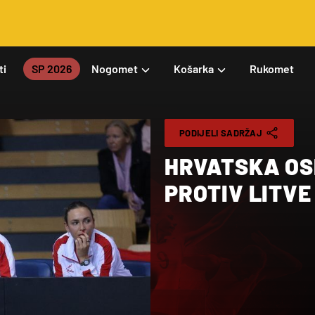
ti
SP 2026
Nogomet
Košarka
Rukomet
PODIJELI SADRŽAJ
HRVATSKA OS
PROTIV LITVE