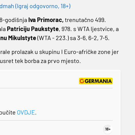
dmah (Igraj odgovorno, 18+)
28-godišnja
Iva Primorac,
trenutačno 499.
ala
Patriciju Paukstyte
, 978. s WTA ljestvice, a
nu Mikulstyte
(WTA - 223.) sa 3-6, 6-2, 7-5.
urale prolazak u skupinu I Euro-afričke zone jer
susret tek borba za prvo mjesto.
roučite
OVDJE
.