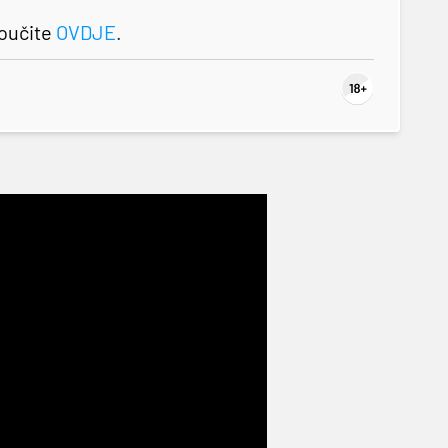
roučite
OVDJE
.