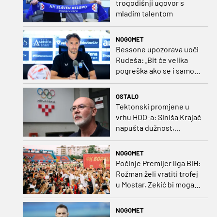
trogodišnji ugovor s
mladim talentom
NOGOMET
Bessone upozorava uoči
Rudeša: „Bit će velika
pogreška ako se i samo
malo opustimo“
OSTALO
Tektonski promjene u
vrhu HOO-a: Siniša Krajač
napušta dužnost,
razriješeno i svih osam
direktora
NOGOMET
Počinje Premijer liga BiH:
Rožman želi vratiti trofej
u Mostar, Zekić bi mogao
biti iznenađenje
NOGOMET