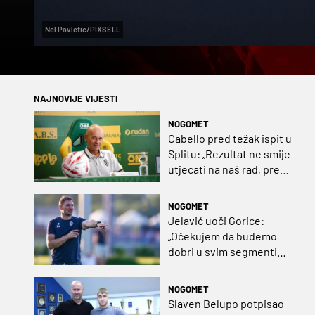
Nel Pavletic/PIXSELL
NAJNOVIJE VIJESTI
NOGOMET
Cabello pred težak ispit u
Splitu: „Rezultat ne smije
utjecati na naš rad, pred
nama je dugo prvenstvo“
NOGOMET
Jelavić uoči Gorice:
„Očekujem da budemo
dobri u svim segmentima
igre i pobjedu“
NOGOMET
Slaven Belupo potpisao