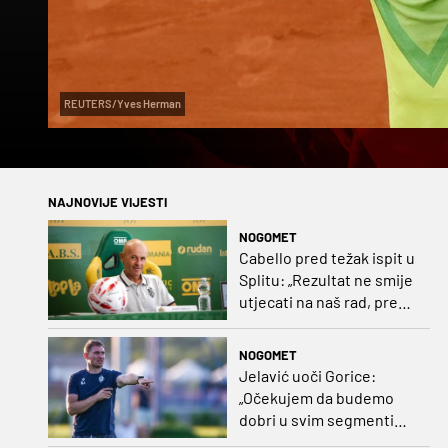
REUTERS/Yves Herman
NAJNOVIJE VIJESTI
NOGOMET
Cabello pred težak ispit u
Splitu: „Rezultat ne smije
utjecati na naš rad, pred
nama je dugo prvenstvo“
NOGOMET
Jelavić uoči Gorice:
„Očekujem da budemo
dobri u svim segmentima
igre i pobjedu“