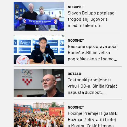
NOGOMET
Slaven Belupo potpisao
trogodišnji ugovor s
mladim talentom
NOGOMET
Bessone upozorava uoči
Rudeša: „Bit će velika
pogreška ako se i samo
malo opustimo“
OSTALO
Tektonski promjene u
vrhu HOO-a: Siniša Krajač
napušta dužnost,
razriješeno i svih osam
direktora
NOGOMET
Počinje Premijer liga BiH:
Rožman želi vratiti trofej
u Mostar, Zekić bi mogao