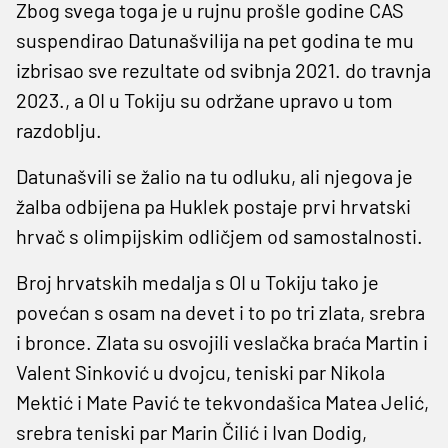
Zbog svega toga je u rujnu prošle godine CAS
suspendirao Datunašvilija na pet godina te mu
izbrisao sve rezultate od svibnja 2021. do travnja
2023., a OI u Tokiju su održane upravo u tom
razdoblju.
Datunašvili se žalio na tu odluku, ali njegova je
žalba odbijena pa Huklek postaje prvi hrvatski
hrvač s olimpijskim odličjem od samostalnosti.
Broj hrvatskih medalja s OI u Tokiju tako je
povećan s osam na devet i to po tri zlata, srebra
i bronce. Zlata su osvojili veslačka braća Martin i
Valent Sinković u dvojcu, teniski par Nikola
Mektić i Mate Pavić te tekvondašica Matea Jelić,
srebra teniski par Marin Čilić i Ivan Dodig,