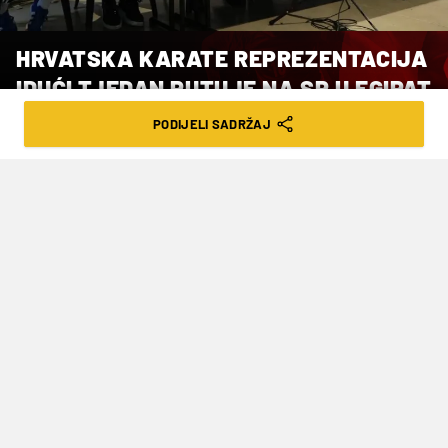
HRVATSKA KARATE REPREZENTACIJA
IDUĆI TJEDAN PUTUJE NA SP U EGIPAT
PODIJELI SADRŽAJ
VRIJEME ČITANJA: 1MIN | PET. 21.11.25. | 18:08
Hrvatsku će u Kairu predstavljati
petero reprezentativaca
SP prvi put se održava u novom formatu s 32
najbolja karatista po kategoriji koji će se