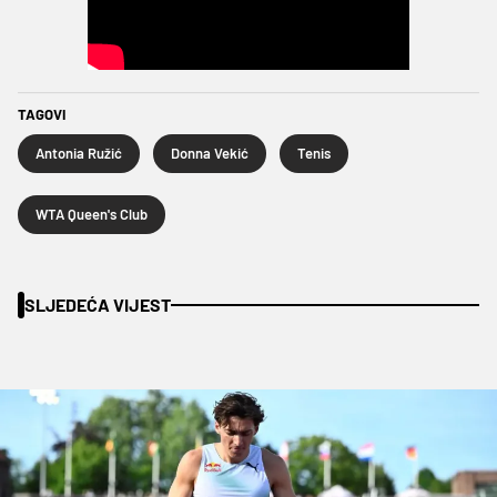
TAGOVI
Antonia Ružić
Donna Vekić
Tenis
WTA Queen's Club
SLJEDEĆA VIJEST