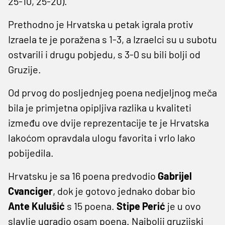
25-10, 25-20).
Prethodno je Hrvatska u petak igrala protiv
Izraela te je poražena s 1-3, a Izraelci su u subotu
ostvarili i drugu pobjedu, s 3-0 su bili bolji od
Gruzije.
Od prvog do posljednjeg poena nedjeljnog meča
bila je primjetna opipljiva razlika u kvaliteti
između ove dvije reprezentacije te je Hrvatska
lakoćom opravdala ulogu favorita i vrlo lako
pobijedila.
Hrvatsku je sa 16 poena predvodio
Gabrijel
Cvanciger
, dok je gotovo jednako dobar bio
Ante Kulušić
s 15 poena.
Stipe Perić
je u ovo
slavlje ugradio osam poena. Najbolji gruzijski