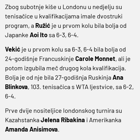
Zbog subotnje kiše u Londonu u nedjelju su
tenisačice u kvalifikacijama imale dvostruki
program, a
Ružić
je u prvom kolu bila bolja od
Japanke
Aoi Ito
sa 6-3, 6-4.
Vekić
je u prvom kolu sa 6-3, 6-4 bila bolja od
24-godišnje Francuskinje
Carole Monnet
, ali je
potom izgubila meč drugog kola kvalifikacija.
Bolja je od nje bila 27-godišnja Ruskinja
Ana
Blinkova
, 103. tenisačica s WTA ljestvice, sa 6-2,
6-4.
Prve dvije nositeljice londonskog turnira su
Kazahstanka
Jelena Ribakina
i Amerikanka
Amanda Anisimova
.