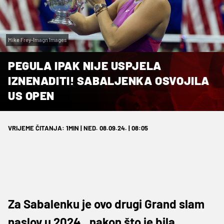
Mike Frey-Imagn Images
PEGULA IPAK NIJE USPJELA
IZNENADITI! SABALJENKA OSVOJILA
US OPEN
VRIJEME ČITANJA: 1MIN | NED. 08.09.24. | 08:05
Za Sabalenku je ovo drugi Grand slam
naslov u 2024., nakon što je bila