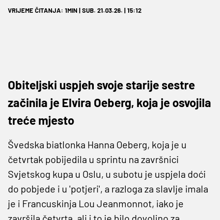
VRIJEME ČITANJA: 1MIN | SUB. 21.03.26. | 15:12
Obiteljski uspjeh svoje starije sestre
začinila je Elvira Oeberg, koja je osvojila
treće mjesto
Švedska biatlonka Hanna Oeberg, koja je u
četvrtak pobijedila u sprintu na završnici
Svjetskog kupa u Oslu, u subotu je uspjela doći
do pobjede i u 'potjeri', a razloga za slavlje imala
je i Francuskinja Lou Jeanmonnot, iako je
završila četvrta, ali i to je bilo dovoljno za