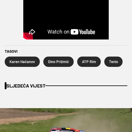
TAGOVI
Karen Hačanov
Dino Prižmić
ATP Rim
Tenis
SLJEDEĆA VIJEST