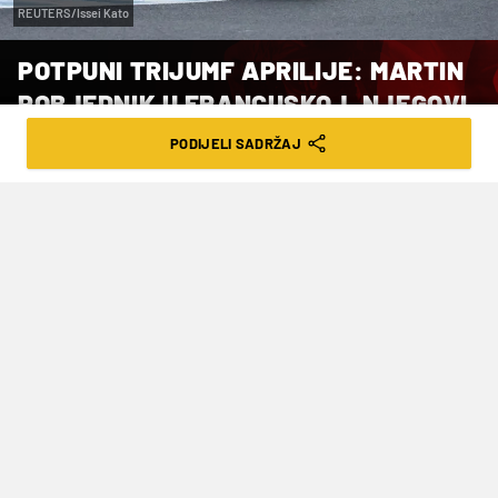
REUTERS/Issei Kato
POTPUNI TRIJUMF APRILIJE: MARTIN
POBJEDNIK U FRANCUSKOJ, NJEGOVI
KOLEGE NA PODIJU
PODIJELI SADRŽAJ
VRIJEME ČITANJA: 2MIN | NED. 10.05.26. | 18:30
Martinu je to bila prva MotoGP pobjeda
nakon 588 dana
Španjolac Jorge Martin na Apriliji pobjednik je